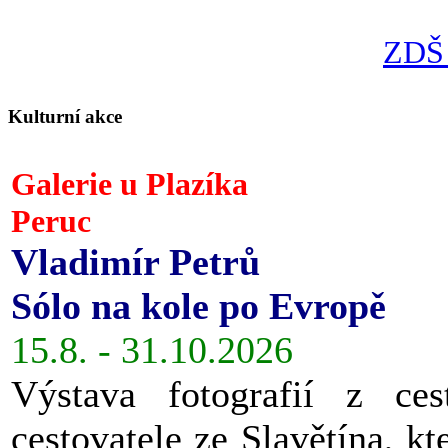
ZDŠ 
Kulturní akce
Galerie u Plazíka
Peruc
Vladimír Petrů
Sólo na kole po Evropě
15.8. - 31.10.2026
Výstava fotografií z ces
cestovatele ze Slavětína, kt