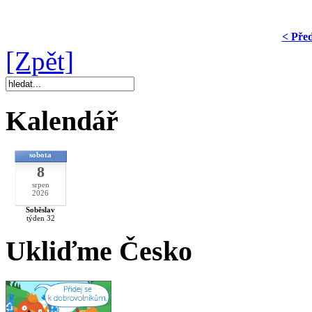
< Pře
[Zpět]
Kalendář
sobota
8
srpen
2026
Soběslav
týden 32
Ukliďme Česko