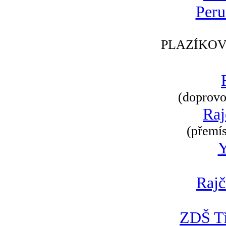
Peru
PLAZÍKOV
(doprovod
Raj
(přemís
Rajč
ZDŠ Tř