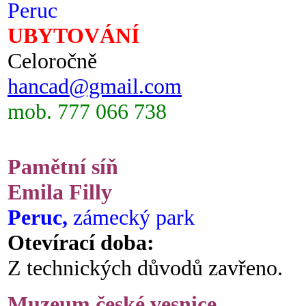
Peruc
UBYTOVÁNÍ
Celoročně
hancad@gmail.com
mob. 777 066 738
Pamětní síň
Emila Filly
Peruc,
zámecký park
Otevírací doba:
Z technických důvodů zavřeno.
Muzeum české vesnice