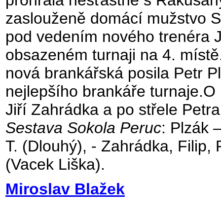
prohrála nešťastně s Rakušany
zaslouženě domácí mužstvo So
pod vedením nového trenéra J
obsazeném turnaji na 4. místě
nová brankářská posila Petr Pl
nejlepšího brankáře turnaje.O 
Jiří Zahrádka a po střele Petra
Sestava Sokola Peruc
: Plzák 
T. (Dlouhý), - Zahrádka, Filip,
(Vacek Liška).
Miroslav Blažek