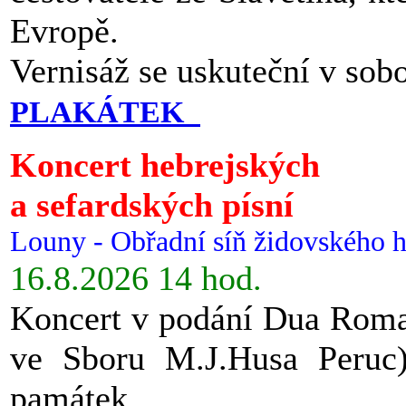
Evropě.
Vernisáž se uskuteční v sob
PLAKÁTEK
Koncert hebrejských
a sefardských písní
Louny - Obřadní síň židovského h
16.8.2026 14 hod.
Koncert v podání Dua Roman
ve Sboru M.J.Husa Peruc
památek.