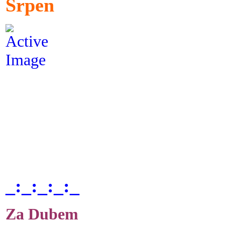
Srpen
_:_:_:_:_
Za Dubem