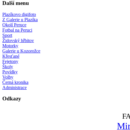
Další menu
Plazíkovo digifoto
Z Galerie u Plazíka
Okolí Peruce
Fotbal na Peruci
Sport
Židovský hřbitov
Motorky
Galerie u Kozorožce
Křesťané
Fejetony
Školy
Povídky
Volby
Černá kronika
Administrace
Odkazy
F
Mir