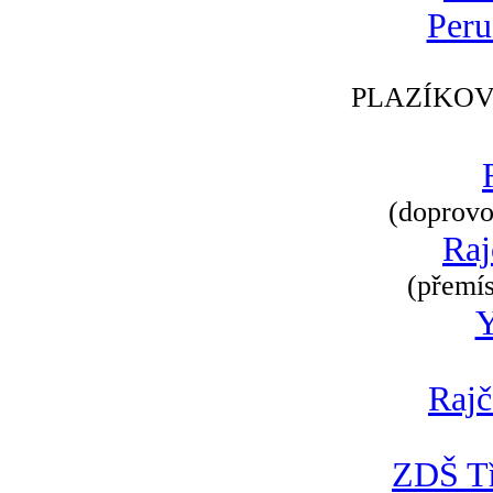
Peru
PLAZÍKOV
(doprovod
Raj
(přemís
Rajč
ZDŠ Tř