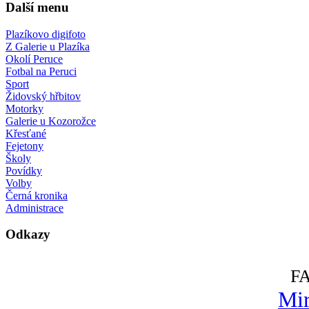
Další menu
Plazíkovo digifoto
Z Galerie u Plazíka
Okolí Peruce
Fotbal na Peruci
Sport
Židovský hřbitov
Motorky
Galerie u Kozorožce
Křesťané
Fejetony
Školy
Povídky
Volby
Černá kronika
Administrace
Odkazy
F
Mir