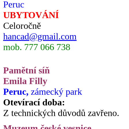
Peruc
UBYTOVÁNÍ
Celoročně
hancad@gmail.com
mob. 777 066 738
Pamětní síň
Emila Filly
Peruc,
zámecký park
Otevírací doba:
Z technických důvodů zavřeno.
Muzeum české vesnice