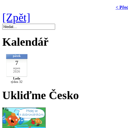
< Pře
[Zpět]
Kalendář
pátek
7
srpen
2026
Lada
týden 32
Ukliďme Česko