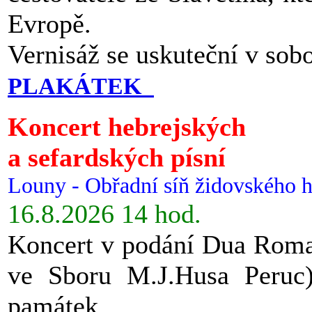
Evropě.
Vernisáž se uskuteční v sob
PLAKÁTEK
Koncert hebrejských
a sefardských písní
Louny - Obřadní síň židovského h
16.8.2026 14 hod.
Koncert v podání Dua Roman
ve Sboru M.J.Husa Peruc
památek.