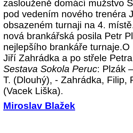
zaslouženě domácí mužstvo So
pod vedením nového trenéra J
obsazeném turnaji na 4. místě
nová brankářská posila Petr Pl
nejlepšího brankáře turnaje.O 
Jiří Zahrádka a po střele Petra
Sestava Sokola Peruc
: Plzák 
T. (Dlouhý), - Zahrádka, Filip,
(Vacek Liška).
Miroslav Blažek