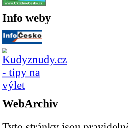
Info weby
WebArchiv
Tyto stránky jsou pravidel