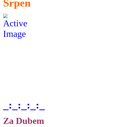
Srpen
_:_:_:_:_
Za Dubem