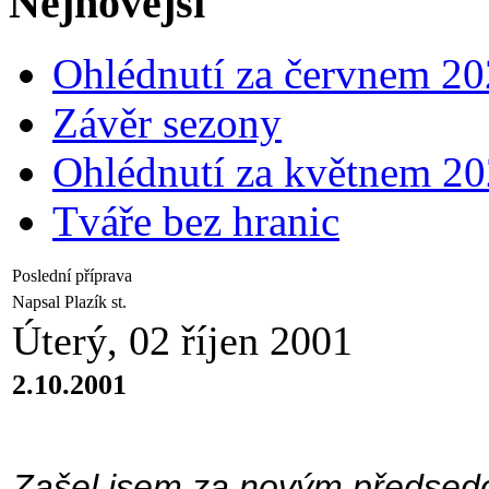
Nejnovější
Ohlédnutí za červnem 2
Závěr sezony
Ohlédnutí za květnem 2
Tváře bez hranic
Poslední příprava
Napsal Plazík st.
Úterý, 02 říjen 2001
2.10.2001
Zašel jsem za novým předsedo