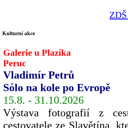
ZDŠ 
Kulturní akce
Galerie u Plazíka
Peruc
Vladimír Petrů
Sólo na kole po Evropě
15.8. - 31.10.2026
Výstava fotografií z ces
cestovatele ze Slavětína, kt