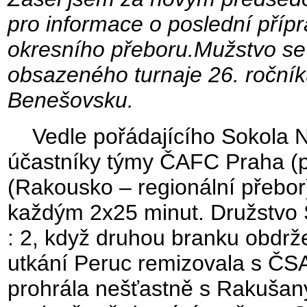
pro informace o poslední přípr
okresního přeboru.Mužstvo se 
obsazeného turnaje 26. ročník
Benešovsku.
Vedle pořádajícího Sokola Nes
účastníky týmy ČAFC Praha (
(Rakousko – regionální přebor
každým 2x25 minut. Družstvo 
: 2, když druhou branku obdrž
utkání Peruc remizovala s ČSA
prohrála nešťastně s Rakušany