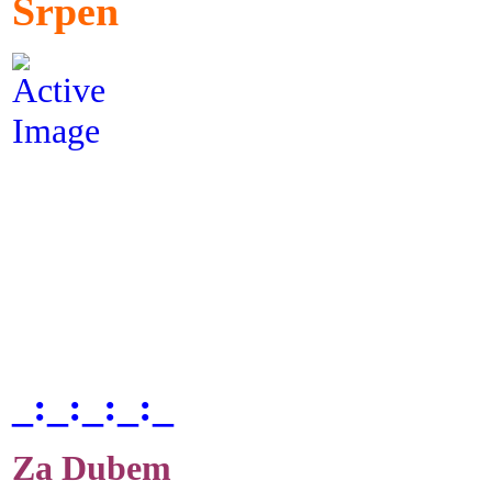
Srpen
_:_:_:_:_
Za Dubem