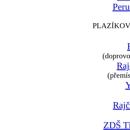
Peru
PLAZÍKOV
(doprovod
Raj
(přemís
Rajč
ZDŠ Tř