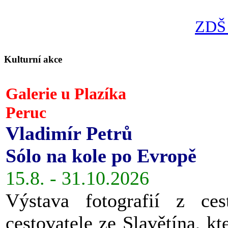
ZDŠ 
Kulturní akce
Galerie u Plazíka
Peruc
Vladimír Petrů
Sólo na kole po Evropě
15.8. - 31.10.2026
Výstava fotografií z ces
cestovatele ze Slavětína, kt