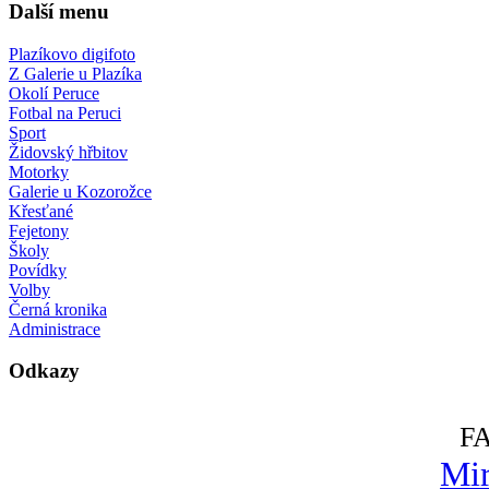
Další menu
Plazíkovo digifoto
Z Galerie u Plazíka
Okolí Peruce
Fotbal na Peruci
Sport
Židovský hřbitov
Motorky
Galerie u Kozorožce
Křesťané
Fejetony
Školy
Povídky
Volby
Černá kronika
Administrace
Odkazy
F
Mir