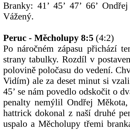
Branky: 41’ 45’ 47’ 66’ Ondřej
Vážený.
Peruc - Měcholupy 8:5
(4:2)
Po náročném zápasu přichází ten
strany tabulky. Rozdíl v postavení
polovině poločasu do vedení. Chvíl
Vidím) ale za deset minut si vza
45’ se nám povedlo odskočit o dva
penalty nemýlil Ondřej Měkota, 
hattrick dokonal z naší druhé pe
uspalo a Měcholupy třemi branka