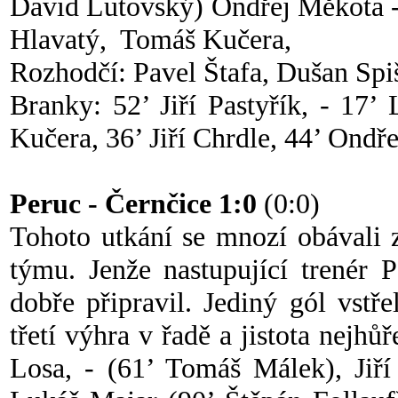
David Lutovský) Ondřej Měkota -
Hlavatý, Tomáš Kučera,
Rozhodčí: Pavel Štafa, Dušan Spiš
Branky: 52’ Jiří Pastyřík, - 17’
Kučera, 36’ Jiří Chrdle, 44’ Ondř
Peruc - Černčice 1:0
(0:0)
Tohoto utkání se mnozí obávali
týmu. Jenže nastupující trenér 
dobře připravil. Jediný gól vstř
třetí výhra v řadě a jistota nejhů
Losa, - (61’ Tomáš Málek), Jiř