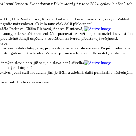
vil paní Barboru Svobodovou z Divic, která již v roce 2024 vyslovila přání, zda
ned tři, Dora Svobodová, Rozálie Fialková a Lucie Karásková, žákyně Základní
tografie nainstalovat. Čekalo mne však další překvapení.
Adéla Pacltová, Eliška Bláhová, Andrea Elsnicová,
Louny, kde se učí kreativní žáci pracovat se světlem, kompozicí i s vlastním
ravidelně sbírají úspěchy v soutěžích, na Peruci představují veřejnosti.
tavě.
ozvěsili další fotografie, připravili posezení a občerstvení. Po půl druhé začali
rostor galerie a kuchyňky. Většina přítomných, včetně flétnistek, se do malého
r mých slov a poté již se ujala slova paní učitelka
ch mladých fotografů.
tivu, jedni stáli modelem, jiní je líčili a zdobili, další pomáhali s následnými
Facebook. Budu se na vás těšit.