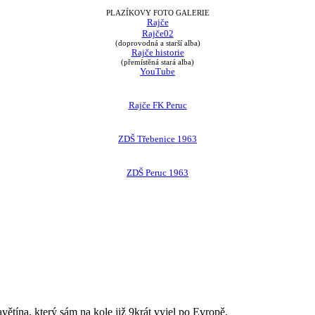
PLAZÍKOVY FOTO GALERIE
Rajče
Rajče02
(doprovodná a starší alba)
Rajče historie
(přemístěná stará alba)
YouTube
Rajče FK Peruc
ZDŠ Třebenice 1963
ZDŠ Peruc 1963
avětína, který sám na kole již 9krát vyjel po Evropě.