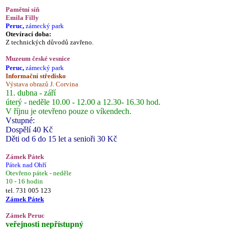
Pamětní síň
Emila Filly
Peruc,
zámecký park
Otevírací doba:
Z technických důvodů zavřeno.
Muzeum české vesnice
Peruc,
zámecký park
Informační středisko
Výstava obrazů J. Corvina
11. dubna - září
úterý - neděle 10.00 - 12.00 a 12.30- 16.30 hod.
V říjnu je otevřeno pouze o víkendech.
Vstupné:
Dospělí 40 Kč
Děti od 6 do 15 let a senioři 30 Kč
Zámek Pátek
Pátek nad Ohří
Otevřeno pátek - neděle
10 - 16 hodin
tel. 731 005 123
Zámek Pátek
Zámek Peruc
veřejnosti nepřístupný