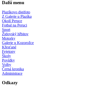
Další menu
Plazíkovo digifoto
Z Galerie u Plazíka
Okolí Peruce
Fotbal na Peruci
Sport
Židovský hřbitov
Motorky
Galerie u Kozorožce
Křesťané
Fejetony
Školy
Povídky
Volby
Černá kronika
Administrace
Odkazy