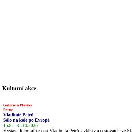
Kulturní akce
Galerie u Plazíka
Peruc
Vladimír Petrů
Sólo na kole po Evropě
15.8. - 31.10.2026
Výstava fotografií z cest Vladimíra Petrů, cyklisty a cestovatele ze Sl