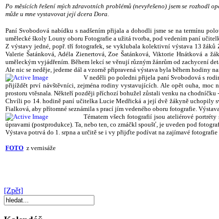
Po měsících řešení mých zdravotních problémů (nevyřešeno) jsem se rozhodl opět
může u mne vystavovat její dcera Dora.
Paní Svobodová nabídku s nadšením přijala a dohodli jsme se na termínu polo
umělecké školy Louny oboru Fotografie a užitá tvorba, pod vedením paní učitelky 
Z výstavy jedné, popř. tří fotografek, se vyklubala kolektivní výstava 13 ž
Valerie Šatánková, Adéla Zienertová, Zoe Šatánková, Viktorie Hnátková a žák
uměleckým vyjádřením. Během lekcí se věnují různým žánrům od zachycení detailu 
Ale nic se neděje, jedeme dál a vzorně připravená výstava byla během hodiny na
V neděli po poledni přijela paní Svobodová s rodino
přijíždět prví návštěvníci, zejména rodiny vystavujících. Ale opět ouha, moc 
prostoru vtěsnala. Někteří později příchozí bohužel zůstali venku na chodníčku
Chvíli po 14. hodině paní učitelka Lucie Medřická a její dvě žákyně uchopily sv
Fialková, aby přítomné seznámila s prací jím vedeného oboru fotografie. Výstav
Tématem všech fotografií jsou ateliérové portréty 
úpravami (postprodukce). Ta, nebo ten, co zmáčkl spoušť, je uveden pod fotograf
Výstava potrvá do 1. srpna a určitě se i vy přijďte podívat na zajímavé fotografi
FOTO
z vernisáže
[Zpět]