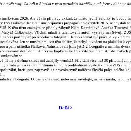
 otevřít svoji Galerii u Plazíka v mém peruckém baráčku a tak jsem v dubnu oslo
vina května 2026. Ale vývin přípravy ukázal, že místo jedné autorky to budou h
Evy Fialkové. Rozjeli jsme přípravu i propagaci a ve čtvrtek 28. 5. se chystali fo
áků ZUŠ. K těm třem známým se přidaly žákyně Klára Komůrková, Anežka Timrová, 
 Matyáš Čížkovský. Všichni mladí a talentovaní autoři výstavy navštěvují ZUŠ 
přes portréty až po reportážní fotografii. Jedno z témat své práce, díky kterému p
instalována. Jen se musím omluvit těm dalším, že nebyli uvedeni na plakátku k výs
u a paní učitelka Fialková. Nainstalovali jsme ještě 2 fotografie a na mém dvorku r
neočekávaný déšť donutil prvými kapkami ve tři čtvrtě vše přemístit do malých p
 - omlouvám se.
é flétny a dvěma skladbami zahájily vernisáž. Přivítání více než 30 přítomných, pá
a byla zahájena a všichni přítomní si mohli prohlédnout výsledek práce ZUŠ a její
spolužáků, kteří jsou zajímavě, až provokativně nalíčeni Skvělá práce celého kolek
ií.
e mladých fotografů. Občas je otevřeno, nebo mne zavolejte, napište meila, nebo na 
Další >