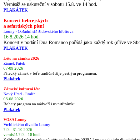
Vernisáž se uskuteční v sobotu 15.8. ve 14 hod.
PLAKÁTEK
Koncert hebrejských
a sefardských písní
Louny - Obřadní síň židovského hřbitova
16.8.2026 14 hod.
Koncert v podání Dua Romanco pořádá jako každý rok (dříve ve Sb
PLAKÁTEK
Léto na zámku 2026
Zámek Pátek
07-09 2026
Pátecký zámek v léťe tradičně žije pestrým programem.
Plakátek
Zámeké kulturní léto
Nový Hrad - Jimlín
06-08 2026
Bohatý program na nádvoří i uvnitř zámku.
Plakátek
VOSA Louny
Vrchlického divadlo Louny
7.9. - 31.10 2026
vernisáž 7.9. - 18 hod.
Každoroční výstava obrazů výtvarné skupiny VOSA Louny zahajuje divadelní s