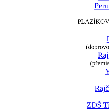
Peru
PLAZÍKOV
(doprovod
Raj
(přemís
Rajč
ZDŠ Tř