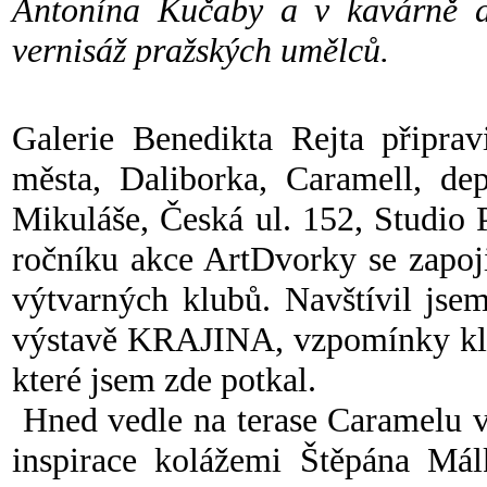
Antonína Kučaby a v kavárně a 
vernisáž pražských umělců.
Galerie Benedikta Rejta připra
města, Daliborka, Caramell, dep
Mikuláše, Česká ul. 152, Studio 
ročníku akce ArtDvorky se zapoji
výtvarných klubů. Navštívil jse
výstavě KRAJINA, vzpomínky kli
které jsem zde potkal.
Hned vedle na terase Caramelu
inspirace kolážemi Štěpána Mál