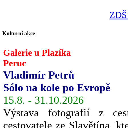
ZDŠ 
Kulturní akce
Galerie u Plazíka
Peruc
Vladimír Petrů
Sólo na kole po Evropě
15.8. - 31.10.2026
Výstava fotografií z ces
cestovatele ze Slavětína, kt