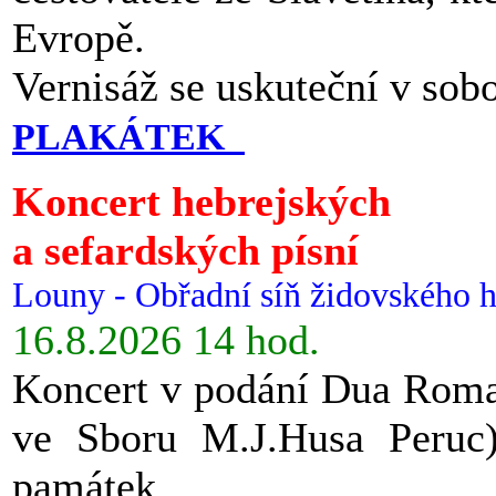
Evropě.
Vernisáž se uskuteční v sob
PLAKÁTEK
Koncert hebrejských
a sefardských písní
Louny - Obřadní síň židovského h
16.8.2026 14 hod.
Koncert v podání Dua Roman
ve Sboru M.J.Husa Peruc
památek.