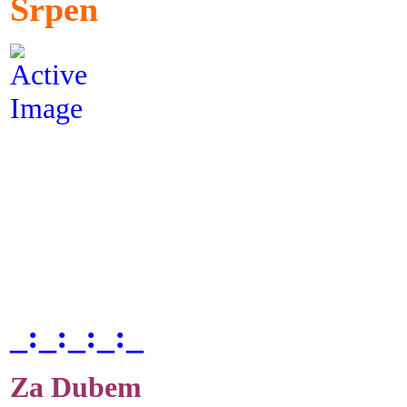
Srpen
_:_:_:_:_
Za Dubem