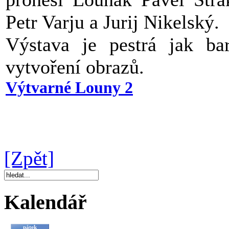
Petr Varju a Jurij Nikelský.
Výstava je pestrá jak b
vytvoření obrazů.
Výtvarné Louny 2
[Zpět]
Kalendář
pátek