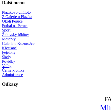
Další menu
Plazíkovo digifoto
Z Galerie u Plazíka
Okolí Peruce
Fotbal na Peruci
Sport
Židovský hřbitov
Motorky
Galerie u Kozorožce
Křesťané
Fejetony
Školy
Povídky
Volby
Černá kronika
Administrace
Odkazy
F
Mir