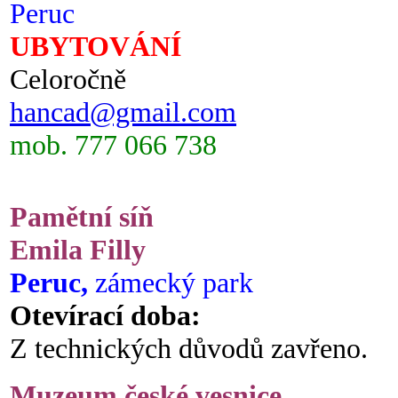
Peruc
UBYTOVÁNÍ
Celoročně
hancad@gmail.com
mob. 777 066 738
Pamětní síň
Emila Filly
Peruc,
zámecký park
Otevírací doba:
Z technických důvodů zavřeno.
Muzeum české vesnice