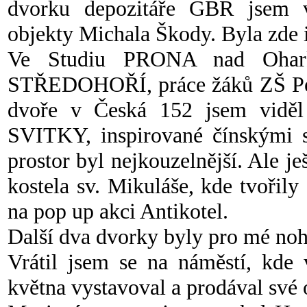
dvorku depozitáře GBR jsem
objekty Michala Škody. Byla zde i
Ve Studiu PRONA nad Ohar
STŘEDOHOŘÍ, práce žáků ZŠ Peruc
dvoře v Česká 152 jsem viděl 
SVITKY, inspirované čínskými sv
prostor byl nejkouzelnější. Ale j
kostela sv. Mikuláše, kde tvoři
na pop up akci Antikotel.
Další dva dvorky byly pro mé noh
Vrátil jsem se na náměstí, kde 
května vystavoval a prodával své