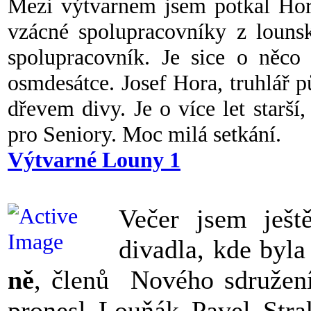
Mezi výtvarnem jsem potkal Hory
vzácné spolupracovníky z louns
spolupracovník. Je sice o něco 
osmdesátce. Josef Hora, truhlář 
dřevem divy. Je o více let starš
pro Seniory. Moc milá setkání.
Výtvarné Louny 1
Večer jsem ješt
divadla, kde byla
ně
, členů Nového sdružen
pronesl Louňák Pavel Stra