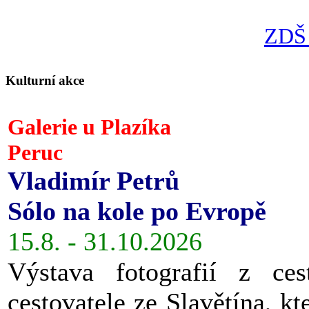
ZDŠ 
Kulturní akce
Galerie u Plazíka
Peruc
Vladimír Petrů
Sólo na kole po Evropě
15.8. - 31.10.2026
Výstava fotografií z ces
cestovatele ze Slavětína, kt