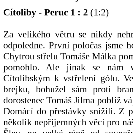
Cítoliby - Peruc 1 : 2
(1:2)
Za velikého větru se nikdy nehr
odpoledne. První poločas jsme h
Chytrou střelu Tomáše Málka pomo
pomohlo. Ale jinak se nám vě
Cítolibským k vstřelení gólu. V
brejku, bohužel sám proti bra
dorostenec Tomáš Jilma poblíž vápn
Domácí do přestávky snížili. Z p
několik nepříjemných věcí pro ná