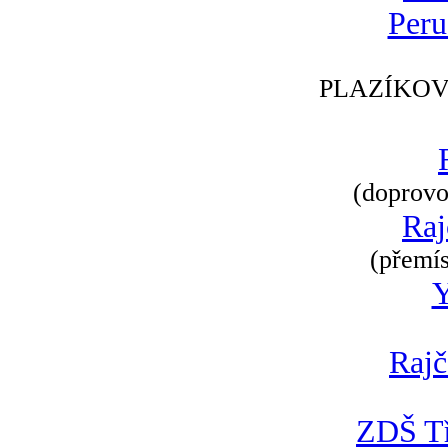
Peru
PLAZÍKOV
(doprovod
Raj
(přemís
Rajč
ZDŠ Tř