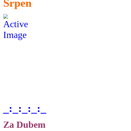
Srpen
_:_:_:_:_
Za Dubem