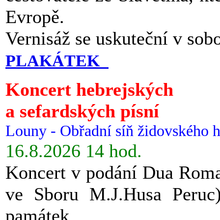
Evropě.
Vernisáž se uskuteční v sob
PLAKÁTEK
Koncert hebrejských
a sefardských písní
Louny - Obřadní síň židovského h
16.8.2026 14 hod.
Koncert v podání Dua Roman
ve Sboru M.J.Husa Peruc
památek.