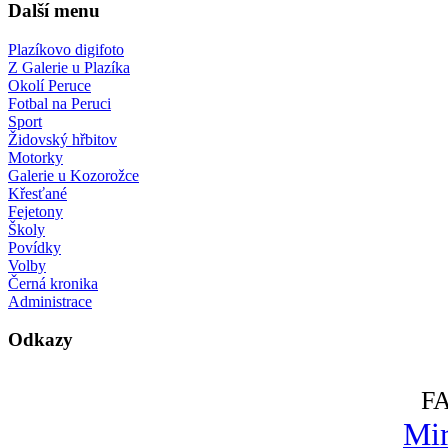
Další menu
Plazíkovo digifoto
Z Galerie u Plazíka
Okolí Peruce
Fotbal na Peruci
Sport
Židovský hřbitov
Motorky
Galerie u Kozorožce
Křesťané
Fejetony
Školy
Povídky
Volby
Černá kronika
Administrace
Odkazy
F
Mir