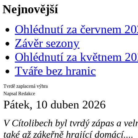
Nejnovější
Ohlédnutí za červnem 2
Závěr sezony
Ohlédnutí za květnem 2
Tváře bez hranic
Tvrdě zaplacená výhra
Napsal Redakce
Pátek, 10 duben 2026
V Cítolibech byl tvrdý zápas a ve
také až zákeřně hrající domácí....