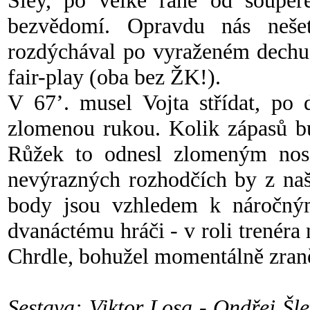
Šley, po velké ráně od soupeř
bezvědomí. Opravdu nás nešet
rozdýchával po vyraženém dechu,
fair-play (oba bez ŽK!).
V 67’. musel Vojta střídat, po 
zlomenou rukou. Kolik zápasů b
Růžek to odnesl zlomeným nose
nevýrazných rozhodčích by z naš
body jsou vzhledem k náročný
dvanáctému hráči - v roli trenéra 
Chrdle, bohužel momentálně zra
Sestava: Viktor Losa - Ondřej Šl