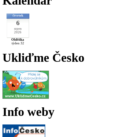
Kalendář
čtvrtek
6
srpen
2026
Oldřiška
týden 32
Ukliďme Česko
Info weby