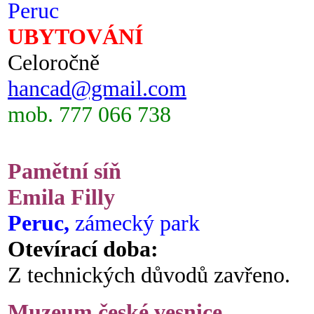
Peruc
UBYTOVÁNÍ
Celoročně
hancad@gmail.com
mob. 777 066 738
Pamětní síň
Emila Filly
Peruc,
zámecký park
Otevírací doba:
Z technických důvodů zavřeno.
Muzeum české vesnice