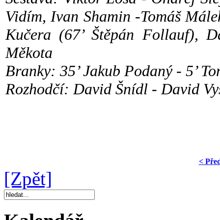
Vidím, Ivan Shamin -Tomáš Mále
Kučera (67’ Štěpán Follauf), D
Měkota
Branky: 35’ Jakub Podaný - 5’ To
Rozhodčí: David Šnídl - David Vy
< Pře
[Zpět]