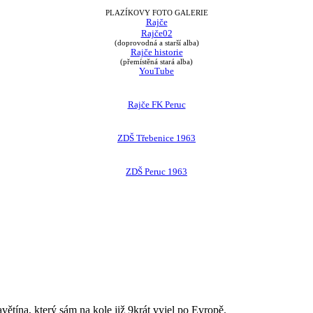
PLAZÍKOVY FOTO GALERIE
Rajče
Rajče02
(doprovodná a starší alba)
Rajče historie
(přemístěná stará alba)
YouTube
Rajče FK Peruc
ZDŠ Třebenice 1963
ZDŠ Peruc 1963
avětína, který sám na kole již 9krát vyjel po Evropě.