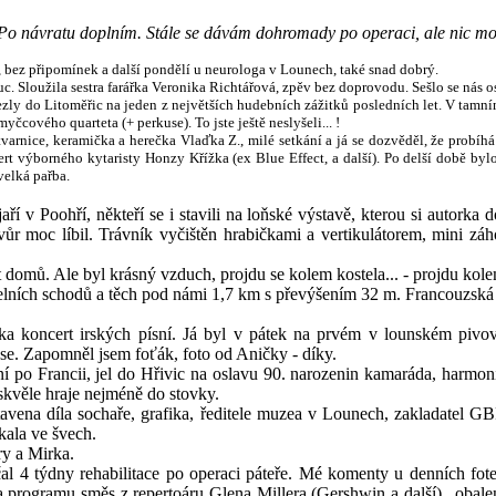
. Po návratu doplním. Stále se dávám dohromady po operaci, ale nic mo
, bez připomínek a další pondělí u neurologa v Lounech, také snad dobrý.
uc. Sloužila sestra farářka Veronika Richtářová, zpěv bez doprovodu. Sešlo se nás o
vezly do Litoměřic na jeden z největších hudebních zážitků posledních let. V ta
cového quarteta (+ perkuse). To jste ještě neslyšeli... !
arnice, keramička a herečka Vlaďka Z., milé setkání a já se dozvěděl, že probíh
rt výborného kytaristy Honzy Křížka (ex Blue Effect, a další). Po delší době byl
velká pařba.
ří v Poohří, někteří se i stavili na loňské výstavě, kterou si autor
ůr moc líbil. Trávník vyčištěn hrabičkami a vertikulátorem, mini záh
 domů. Ale byl krásný vzduch, projdu se kolem kostela... - projdu kol
lních schodů a těch pod námi 1,7 km s převýšením 32 m. Francouzská h
ka koncert irských písní. Já byl v pátek na prvém v lounském pivov
 se. Zapomněl jsem foťák, foto od Aničky - díky.
 po Francii, jel do Hřivic na oslavu 90. narozenin kamaráda, harmoni
 skvěle hraje nejméně do stovky.
vena díla sochaře, grafika, ředitele muzea v Lounech, zakladatel GB
ala ve švech.
ry a Mirka.
l 4 týdny rehabilitace po operaci páteře. Mé komenty u denních fote
 programu směs z repertoáru Glena Millera (Gershwin a další)...oba