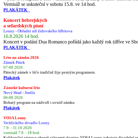
Vernisáž se uskuteční v sobotu 15.8. ve 14 hod.
PLAKÁTEK
Koncert hebrejských
a sefardských písní
Louny - Obřadní síň židovského hřbitova
16.8.2026 14 hod.
Koncert v podání Dua Romanco pořádá jako každý rok (dříve ve Sb
PLAKÁTEK
Léto na zámku 2026
Zámek Pátek
07-09 2026
Pátecký zámek v léťe tradičně žije pestrým programem.
Plakátek
Zámeké kulturní léto
Nový Hrad - Jimlín
06-08 2026
Bohatý program na nádvoří i uvnitř zámku.
Plakátek
VOSA Louny
Vrchlického divadlo Louny
7.9. - 31.10 2026
vernisáž 7.9. - 18 hod.
Každoroční výstava obrazů výtvarné skupiny VOSA Louny zahajuje divadelní s