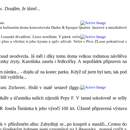
c. Doufám, že lázně...
sm.
mním kulturním domu koncertovala Dasha & Epoque Quartet. Jazzové a muzikálové
á Lounské divadlení. Letos nestíhám. V pátek večer
o plno a všichni si jeho kytaru a zpěv užívali. Večer v Pivo ZLoun pokračoval s
ka dosud neodvezla. Já měl i díky tomu doma velkou rodinnou návštěvu
onky zryty, Karolínka zasela i ředkvičky. A nepořádek připraven na
em zámku... - dojdu až na konec parku. Když už jsem byl tam, tak pod
ůl vydržela...
aru Zichovec. Hráli v malé sestavě (Iggy-
káře a účastníka našich zájezdů Pepy F. V tamní sokolovně se sešly
R Josefa Šimůnka k jeho výročí 100 let. Úžasně připravená výstava
k v přiloženém albu: Zabydluji se...po koupeli a masáži...Cestou do
len lázeňským bahnem jsem vzpomínal na Lábusovky...poprvé cvičit v