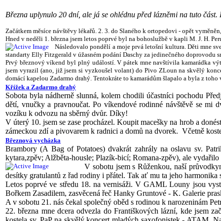
Března uplynulo 20 dní, ale já se ohlédnu před lázněmi na tuto část
Začátkem měsíce návštěvy lékařů. 2. 3. do Slaného k ortopedovi - opět vyměněn
Hned v neděli 1. března jsem letos poprvé byl na bohoslužbě v kapli M. J. H. Per
Následovalo pondělí a moje prvá letošní kultura. Děti mne s
standarty Elly Fitzgerald v úžasném podání Daschy za jedinečného doprovodu smyč
Prvý březnový víkend byl plný událostí. V pátek mne navštívila kamarádka výtv
jsem vyrazil (ano, již jsem si vyzkoušel volant) do Pivo ZLoun na skvělý konce
domácí kapelou Zadarmo drahý. Tentokráte to kamarádům šlapalo a byla z toho 
Křížek a Zadarmo drahý
Sobota byla nádherně slunná, kolem chodili účastníci pochodu Předja
dětí, vnučky a pravnoučat. Po víkendové rodinné návštěvě se mi dv
vozíku k odvozu na sběrný dvůr. Díky!
V úterý 10. jsem se zase procházel. Koupit macešky na hrob a donést
zámeckou zdí a pivovarem k radnici a domů na dvorek. Včetně koste
Březnová vycházka
Brambory (A Bag of Potatoes) dvakrát zahrály na oslavu sv. Patri
kytara,zpěv; Alžběta-housle; Plazík-bicí; Romana-zpěv), ale vydařilo
V sobotu jsem s Růženkou, naší průvodkyní
desítky gratulantů z řad rodiny i přátel. Tak ať mu ta jeho harmonika
Letos poprvé ve středu 18. na vernisáži. V GAML Louny jsou vysta
Bořkem Zasadilem, zasvěcená řeč Hanky Gruntové - K. Galerie prask
A v sobotu 21. nás čekal společný oběd s rodinou k narozeninám Pet
22. března mne dcera odvezla do Františkových lázní, kde jsem zača
kostela sv. PaP na skvělý koncert mladých saxofonistek - ATAM. Na