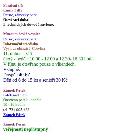
Pamětní síň
Emila Filly
Peruc,
zámecký park
Otevírací doba:
Z technických důvodů zavřeno.
Muzeum české vesnice
Peruc,
zámecký park
Informační středisko
Výstava obrazů J. Corvina
11. dubna - září
úterý - neděle 10.00 - 12.00 a 12.30- 16.30 hod.
V říjnu je otevřeno pouze o víkendech.
Vstupné:
Dospělí 40 Kč
Děti od 6 do 15 let a senioři 30 Kč
Zámek Pátek
Pátek nad Ohří
Otevřeno pátek - neděle
10 - 16 hodin
tel. 731 005 123
Zámek Pátek
Zámek Peruc
veřejnosti nepřístupný