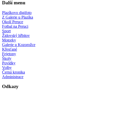
Další menu
Plazíkovo digifoto
Z Galerie u Plazíka
Okolí Peruce
Fotbal na Peruci
Sport
Židovský hřbitov
Motorky
Galerie u Kozorožce
Křesťané
Fejetony
Školy
Povídky
Volby
Černá kronika
Administrace
Odkazy