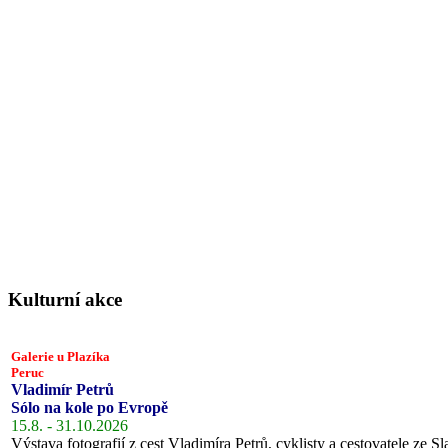
Kulturní akce
Galerie u Plazíka
Peruc
Vladimír Petrů
Sólo na kole po Evropě
15.8. - 31.10.2026
Výstava fotografií z cest Vladimíra Petrů, cyklisty a cestovatele ze Sl