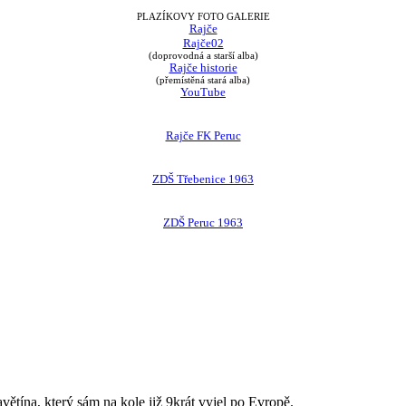
PLAZÍKOVY FOTO GALERIE
Rajče
Rajče02
(doprovodná a starší alba)
Rajče historie
(přemístěná stará alba)
YouTube
Rajče FK Peruc
ZDŠ Třebenice 1963
ZDŠ Peruc 1963
avětína, který sám na kole již 9krát vyjel po Evropě.