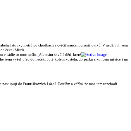
naběhal stovky metrů po chodbách a cvičil naučenou sérii cviků. V neděli 8. jsem
 mne čekal Mirek.
ou v sádře to moc nešlo.
Ale mám skvělé děti, které
uhé jsem vyšel před domeček, poté kolem kostela, do parku a koncem měsíce i na
na nastupuji do Františkových Lázní. Doufám a věřím, že mne tam rozchodí.