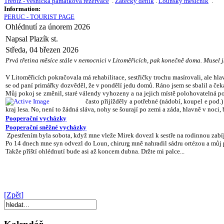
Třebíz - vesnická památková rezervace
.
Žatecký deník
.
Lounský měsíčník
.
Information:
PERUC - TOURIST PAGE
Ohlédnutí za únorem 2026
Napsal Plazík st.
Středa, 04 březen 2026
Prvá třetina měsíce stále v nemocnici v Litoměřicích, pak konečně doma. Musel 
V Litoměřicích pokračovala má rehabilitace, sestřičky trochu masírovali, ale hl
se od paní primářky dozvěděl, že v pondělí jedu domů. Ráno jsem se sbalil a ček
Můj pokoj se změnil, staré válendy vyhozeny a na jejich místě polohovatelná post
často přijížděly a potřebné (nádobí, koupel e pod
kraj lesa. No, není to žádná sláva, nohy se šourají po zemi a záda, hlavně v noci, 
Pooperační vycházky
Pooperační sněžné vycházky
Zpestřením byla sobota, když mne vleže Mirek dovezl k sestře na rodinnou zabíj
Po 14 dnech mne syn odvezl do Loun, chirurg mně nahradil sádru ortézou a můj p
Takže příští ohlédnutí bude asi až koncem dubna. Držte mi palce...
[Zpět]