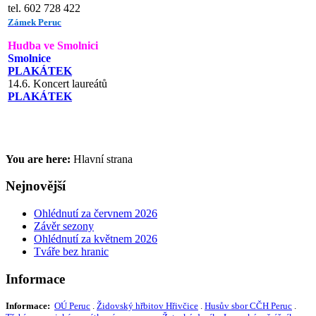
tel. 602 728 422
Zámek Peruc
Hudba ve Smolnici
Smolnice
PLAKÁTEK
14.6. Koncert laureátů
PLAKÁTEK
You are here:
Hlavní strana
Nejnovější
Ohlédnutí za červnem 2026
Závěr sezony
Ohlédnutí za květnem 2026
Tváře bez hranic
Informace
Informace:
OÚ Peruc
.
Židovský hřbitov Hřivčice
.
Husův sbor CČH Peruc
.