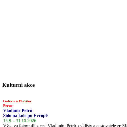
Kulturní akce
Galerie u Plazíka
Peruc
Vladimír Petrů
Sólo na kole po Evropě
15.8. - 31.10.2026
Výstava fotografií z cest Vladimíra Petrů, cyklisty a cestovatele ze Sl