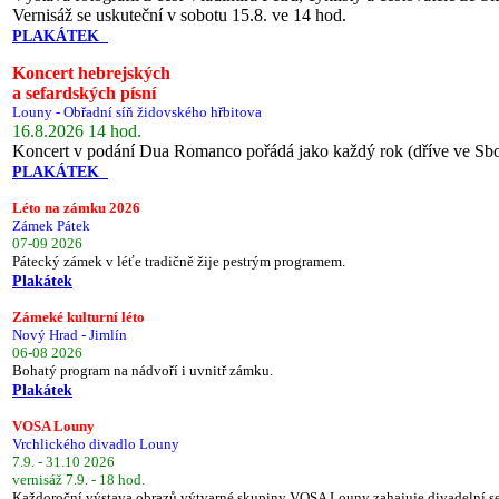
Vernisáž se uskuteční v sobotu 15.8. ve 14 hod.
PLAKÁTEK
Koncert hebrejských
a sefardských písní
Louny - Obřadní síň židovského hřbitova
16.8.2026 14 hod.
Koncert v podání Dua Romanco pořádá jako každý rok (dříve ve Sb
PLAKÁTEK
Léto na zámku 2026
Zámek Pátek
07-09 2026
Pátecký zámek v léťe tradičně žije pestrým programem.
Plakátek
Zámeké kulturní léto
Nový Hrad - Jimlín
06-08 2026
Bohatý program na nádvoří i uvnitř zámku.
Plakátek
VOSA Louny
Vrchlického divadlo Louny
7.9. - 31.10 2026
vernisáž 7.9. - 18 hod.
Každoroční výstava obrazů výtvarné skupiny VOSA Louny zahajuje divadelní s