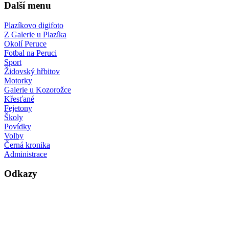
Další menu
Plazíkovo digifoto
Z Galerie u Plazíka
Okolí Peruce
Fotbal na Peruci
Sport
Židovský hřbitov
Motorky
Galerie u Kozorožce
Křesťané
Fejetony
Školy
Povídky
Volby
Černá kronika
Administrace
Odkazy