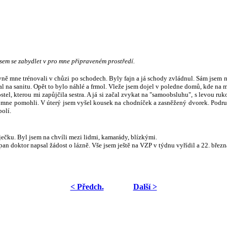
jsem se zabydlet v pro mne připraveném prostředí.
avně mne trénovali v chůzi po schodech. Byly fajn a já schody zvládnul. Sám jsem 
al na sanitu. Opět to bylo náhlé a frmol. Vleže jsem dojel v poledne domů, kde na
el, kterou mi zapůjčila sestra. A já si začal zvykat na "samoobsluhu", s levou ruk
.) mne pomohli. V úterý jsem vyšel kousek na chodníček a zasněžený dvorek. Podr
bolí.
ečku. Byl jsem na chvíli mezi lidmi, kamarády, blízkými.
an doktor napsal žádost o lázně. Vše jsem ještě na VZP v týdnu vyřídil a 22. břez
< Předch.
Další >