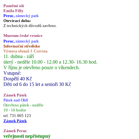
Pamětní síň
Emila Filly
Peruc,
zámecký park
Otevírací doba:
Z technických důvodů zavřeno.
Muzeum české vesnice
Peruc,
zámecký park
Informační středisko
Výstava obrazů J. Corvina
11. dubna - září
úterý - neděle 10.00 - 12.00 a 12.30- 16.30 hod.
V říjnu je otevřeno pouze o víkendech.
Vstupné:
Dospělí 40 Kč
Děti od 6 do 15 let a senioři 30 Kč
Zámek Pátek
Pátek nad Ohří
Otevřeno pátek - neděle
10 - 16 hodin
tel. 731 005 123
Zámek Pátek
Zámek Peruc
veřejnosti nepřístupný