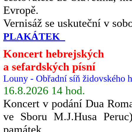
Evropě.
Vernisáž se uskuteční v sob
PLAKÁTEK
Koncert hebrejských
a sefardských písní
Louny - Obřadní síň židovského h
16.8.2026 14 hod.
Koncert v podání Dua Roman
ve Sboru M.J.Husa Peruc
památek.