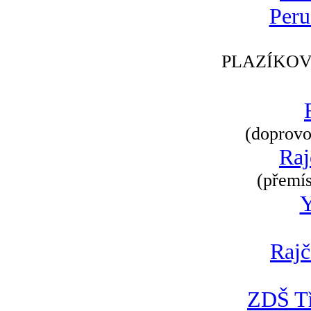
Peru
PLAZÍKOV
(doprovod
Raj
(přemís
Rajč
ZDŠ Tř