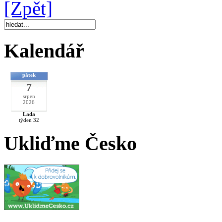
[Zpět]
Kalendář
pátek
7
srpen
2026
Lada
týden 32
Ukliďme Česko