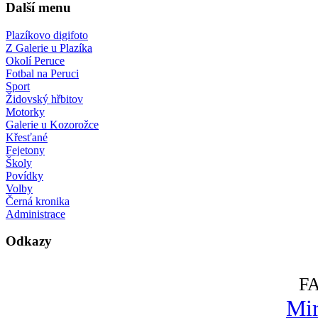
Další menu
Plazíkovo digifoto
Z Galerie u Plazíka
Okolí Peruce
Fotbal na Peruci
Sport
Židovský hřbitov
Motorky
Galerie u Kozorožce
Křesťané
Fejetony
Školy
Povídky
Volby
Černá kronika
Administrace
Odkazy
F
Mir