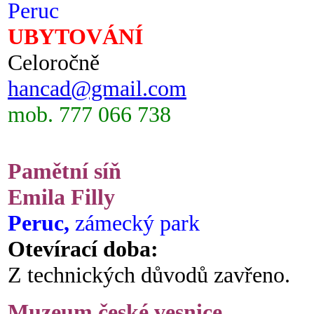
Peruc
UBYTOVÁNÍ
Celoročně
hancad@gmail.com
mob. 777 066 738
Pamětní síň
Emila Filly
Peruc,
zámecký park
Otevírací doba:
Z technických důvodů zavřeno.
Muzeum české vesnice