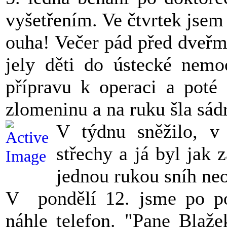
vyšetřením. Ve čtvrtek jsem 
ouha! Večer pád před dveřm
jely děti do ústecké nemoc
přípravu k operaci a poté 
zlomeninu a na ruku šla sád
V týdnu sněžilo, v
střechy a já byl jak 
jednou rukou sníh ne
V pondělí 12. jsme po pol
náhle telefon. "Pane Blaže