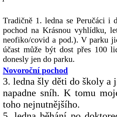
Tradičně 1. ledna se Peručáci i 
pochod na Krásnou vyhlídku, let
neofiko/covid a pod.). V parku j
účast může být dost přes 100 li
donesly jen do parku.
Novoroční pochod
3. ledna šly děti do školy a 
napadne sníh. K tomu moje
toho nejnutnějšího.
5. ledna běhání po doktor