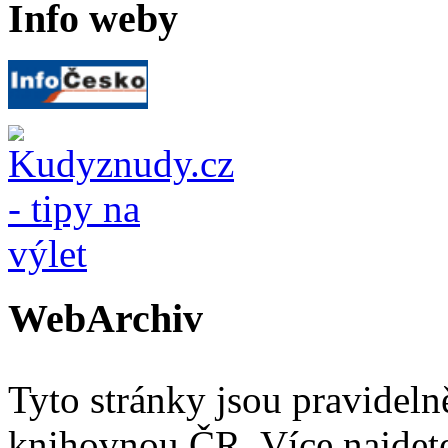
Info weby
WebArchiv
Tyto stránky jsou pravidel
knihovnou ČR. Více najde