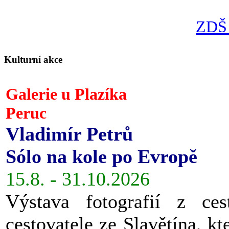
ZDŠ 
Kulturní akce
Galerie u Plazíka
Peruc
Vladimír Petrů
Sólo na kole po Evropě
15.8. - 31.10.2026
Výstava fotografií z ces
cestovatele ze Slavětína, kt