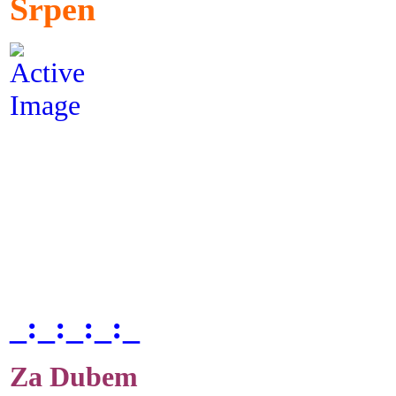
Srpen
_:_:_:_:_
Za Dubem