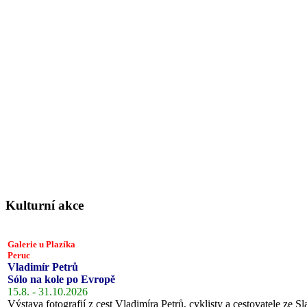
Kulturní akce
Galerie u Plazíka
Peruc
Vladimír Petrů
Sólo na kole po Evropě
15.8. - 31.10.2026
Výstava fotografií z cest Vladimíra Petrů, cyklisty a cestovatele ze Sl