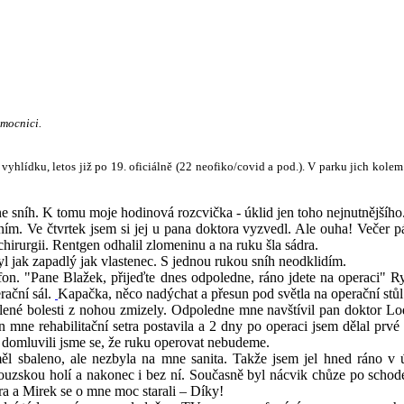
emocnici.
vyhlídku, letos již po 19. oficiálně (22 neofiko/covid a pod.). V parku jich kole
dne sníh. K tomu moje hodinová rozcvička - úklid jen toho nejnutnějšího
m. Ve čtvrtek jsem si jej u pana doktora vyzvedl. Ale ouha! Večer pá
 chirurgii. Rentgen odhalil zlomeninu a na ruku šla sádra.
byl jak zapadlý jak vlastenec. S jednou rukou sníh neodklidím.
fon. "Pane Blažek, přijeďte dnes odpoledne, ráno jdete na operaci" R
rační sál.
Kapačka, něco nadýchat a přesun pod světla na operační stů
ílené bolesti z nohou zmizely. Odpoledne mne navštívil pan doktor Lo
en mne rehabilitační setra postavila a 2 dny po operaci jsem dělal prv
le domluvili jsme se, že ruku operovat nebudeme.
ěl sbaleno, ale nezbyla na mne sanita. Takže jsem jel hned ráno v 
ancouzskou holí a nakonec i bez ní. Současně byl nácvik chůze po schod
ra a Mirek se o mne moc starali – Díky!