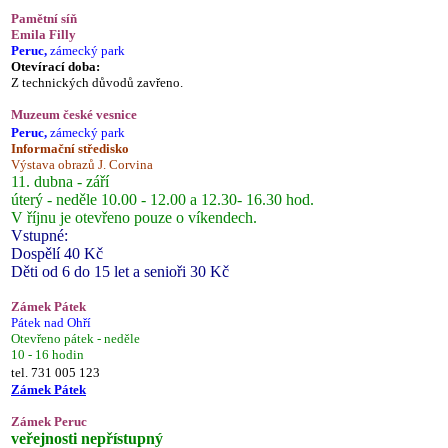
Pamětní síň
Emila Filly
Peruc,
zámecký park
Otevírací doba:
Z technických důvodů zavřeno.
Muzeum české vesnice
Peruc,
zámecký park
Informační středisko
Výstava obrazů J. Corvina
11. dubna - září
úterý - neděle 10.00 - 12.00 a 12.30- 16.30 hod.
V říjnu je otevřeno pouze o víkendech.
Vstupné:
Dospělí 40 Kč
Děti od 6 do 15 let a senioři 30 Kč
Zámek Pátek
Pátek nad Ohří
Otevřeno pátek - neděle
10 - 16 hodin
tel. 731 005 123
Zámek Pátek
Zámek Peruc
veřejnosti nepřístupný