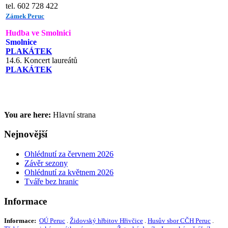
tel. 602 728 422
Zámek Peruc
Hudba ve Smolnici
Smolnice
PLAKÁTEK
14.6. Koncert laureátů
PLAKÁTEK
You are here:
Hlavní strana
Nejnovější
Ohlédnutí za červnem 2026
Závěr sezony
Ohlédnutí za květnem 2026
Tváře bez hranic
Informace
Informace:
OÚ Peruc
.
Židovský hřbitov Hřivčice
.
Husův sbor CČH Peruc
.