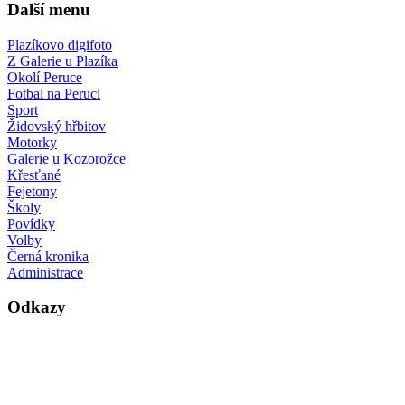
Další menu
Plazíkovo digifoto
Z Galerie u Plazíka
Okolí Peruce
Fotbal na Peruci
Sport
Židovský hřbitov
Motorky
Galerie u Kozorožce
Křesťané
Fejetony
Školy
Povídky
Volby
Černá kronika
Administrace
Odkazy