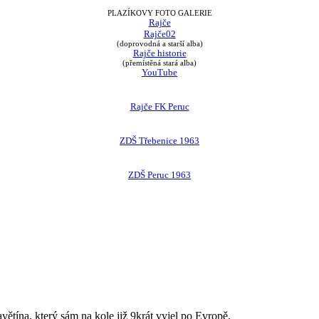
PLAZÍKOVY FOTO GALERIE
Rajče
Rajče02
(doprovodná a starší alba)
Rajče historie
(přemístěná stará alba)
YouTube
Rajče FK Peruc
ZDŠ Třebenice 1963
ZDŠ Peruc 1963
avětína, který sám na kole již 9krát vyjel po Evropě.