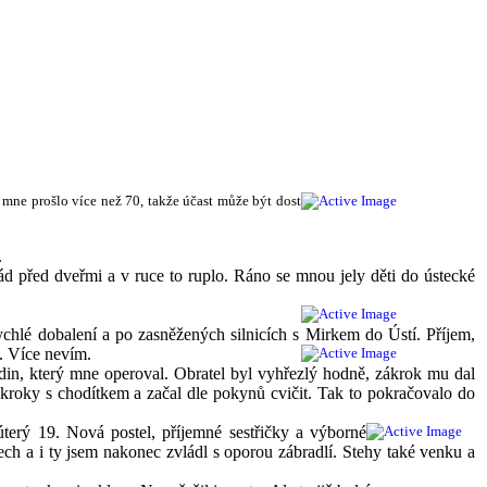
m mne prošlo více než 70, takže účast může být dost
.
d před dveřmi a v ruce to ruplo. Ráno se mnou jely děti do ústecké
ychlé dobalení a po zasněžených silnicích s Mirkem do Ústí. Příjem,
l. Více nevím.
din, který mne operoval. Obratel byl vyhřezlý hodně, zákrok mu dal
é kroky s chodítkem a začal dle pokynů cvičit. Tak to pokračovalo do
úterý 19. Nová postel, příjemné sestřičky a výborné
ech a i ty jsem nakonec zvládl s oporou zábradlí. Stehy také venku a