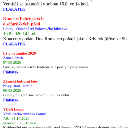
Vernisáž se uskuteční v sobotu 15.8. ve 14 hod.
PLAKÁTEK
Koncert hebrejských
a sefardských písní
Louny - Obřadní síň židovského hřbitova
16.8.2026 14 hod.
Koncert v podání Dua Romanco pořádá jako každý rok (dříve ve Sb
PLAKÁTEK
Léto na zámku 2026
Zámek Pátek
07-09 2026
Pátecký zámek v léťe tradičně žije pestrým programem.
Plakátek
Zámeké kulturní léto
Nový Hrad - Jimlín
06-08 2026
Bohatý program na nádvoří i uvnitř zámku.
Plakátek
VOSA Louny
Vrchlického divadlo Louny
7.9. - 31.10 2026
vernisáž 7.9. - 18 hod.
Každoroční výstava obrazů výtvarné skupiny VOSA Louny zahajuje divadelní s