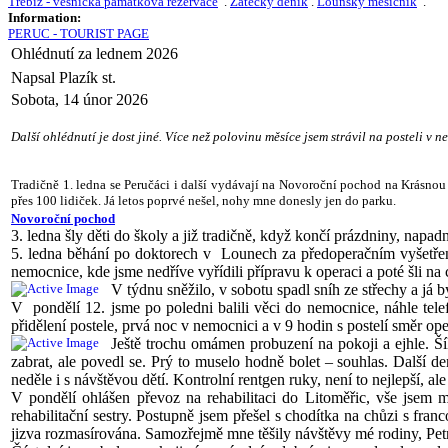
Třebíz - vesnická památková rezervace
.
Žatecký deník
.
Lounský měsíčník
.
Information:
PERUC - TOURIST PAGE
Ohlédnutí za lednem 2026
Napsal Plazík st.
Sobota, 14 únor 2026
Další ohlédnutí je dost jiné. Více než polovinu měsíce jsem strávil na posteli v n
Tradičně 1. ledna se Peručáci i další vydávají na Novoroční pochod na Krásnou 
přes 100 lidiček. Já letos poprvé nešel, nohy mne donesly jen do parku.
Novoroční pochod
3. ledna šly děti do školy a již tradičně, když končí prázdniny, napa
5. ledna běhání po doktorech v Lounech za předoperačním vyšetření
nemocnice, kde jsme nedříve vyřídili přípravu k operaci a poté šli na
V týdnu sněžilo, v sobotu spadl sníh ze střechy a já 
V pondělí 12. jsme po poledni balili věci do nemocnice, náhle tele
přidělení postele, prvá noc v nemocnici a v 9 hodin s postelí směr ope
Ještě trochu omámen probuzení na pokoji a ejhle. Š
zabrat, ale povedl se. Prý to muselo hodně bolet – souhlas. Další d
neděle i s návštěvou dětí. Kontrolní rentgen ruky, není to nejlepší, a
V pondělí ohlášen převoz na rehabilitaci do Litoměřic, vše jsem m
rehabilitační sestry. Postupně jsem přešel s chodítka na chůzi s fr
jizva rozmasírována. Samozřejmě mne těšily návštěvy mé rodiny, Pet