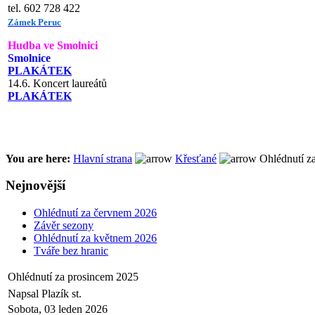
tel. 602 728 422
Zámek Peruc
Hudba ve Smolnici
Smolnice
PLAKÁTEK
14.6. Koncert laureátů
PLAKÁTEK
You are here:
Hlavní strana
Křesťané
Ohlédnutí z
Nejnovější
Ohlédnutí za červnem 2026
Závěr sezony
Ohlédnutí za květnem 2026
Tváře bez hranic
Ohlédnutí za prosincem 2025
Napsal Plazík st.
Sobota, 03 leden 2026