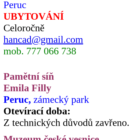
Peruc
UBYTOVÁNÍ
Celoročně
hancad@gmail.com
mob. 777 066 738
Pamětní síň
Emila Filly
Peruc,
zámecký park
Otevírací doba:
Z technických důvodů zavřeno.
Muzeum české vesnice