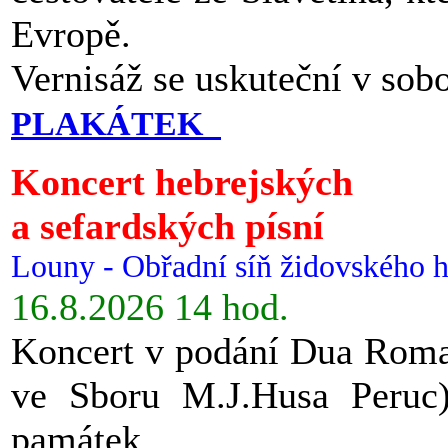
Evropě.
Vernisáž se uskuteční v sob
PLAKÁTEK
Koncert hebrejských
a sefardských písní
Louny - Obřadní síň židovského h
16.8.2026 14 hod.
Koncert v podání Dua Roman
ve Sboru M.J.Husa Peruc
památek.