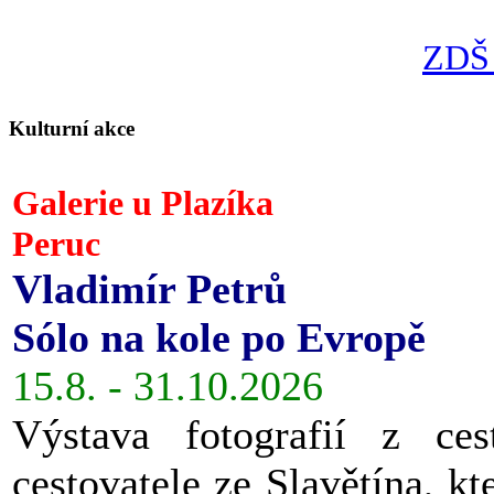
ZDŠ 
Kulturní akce
Galerie u Plazíka
Peruc
Vladimír Petrů
Sólo na kole po Evropě
15.8. - 31.10.2026
Výstava fotografií z ces
cestovatele ze Slavětína, kt