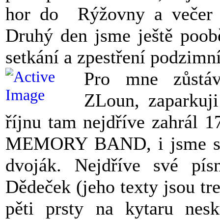
hor do Rýžovny a večer p
Druhý den jsme ještě poobě
setkání a zpestření podzimn
Pro mne zůstáv
ZLoun, zaparkuj
říjnu tam nejdříve zahrá
MEMORY BAND, i jsme si z
dvoják. Nejdříve své písn
Dědeček (jeho texty jsou tre
pěti prsty na kytaru nes