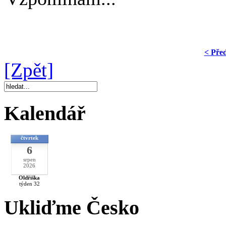
< Pře
[Zpět]
Kalendář
čtvrtek
6
srpen
2026
Oldřiška
týden 32
Ukliďme Česko