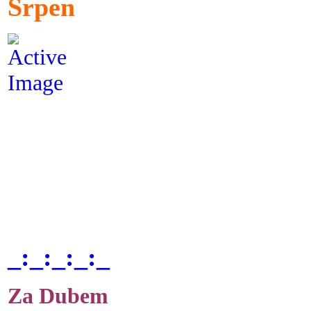
Srpen
_:_:_:_:_
Za Dubem