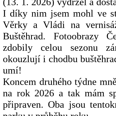
(13. 1. 2026) vydržel a dost
I díky nim jsem mohl ve st
Věrky a Vládi na vernisá
Buštěhrad. Fotoobrazy Č
zdobily celou sezonu z
okouzlují i chodbu buštěhra
umí!
Koncem druhého týdne mně p
na rok 2026 a tak mám spo
připraven. Oba jsou tento
parku v průběhu roku.