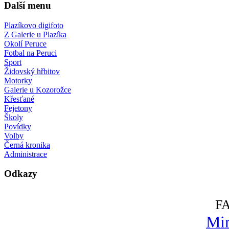
Další menu
Plazíkovo digifoto
Z Galerie u Plazíka
Okolí Peruce
Fotbal na Peruci
Sport
Židovský hřbitov
Motorky
Galerie u Kozorožce
Křesťané
Fejetony
Školy
Povídky
Volby
Černá kronika
Administrace
Odkazy
F
Mir