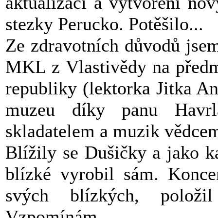
aktualizaci a vytvoření no
stezky Perucko. Potěšilo...
Ze zdravotních důvodů jsem
MKL z Vlastivědy na předm
republiky (lektorka Jitka A
muzeu díky panu Havrla
skladatelem a muzik vědce
Blížily se Dušičky a jako 
blízké vyrobil sám. Koncem
svých blízkých, položi
Vzpomínám...