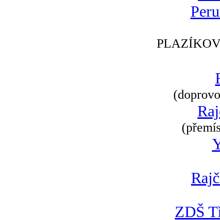
Peru
PLAZÍKOV
(doprovod
Raj
(přemís
Rajč
ZDŠ Tř