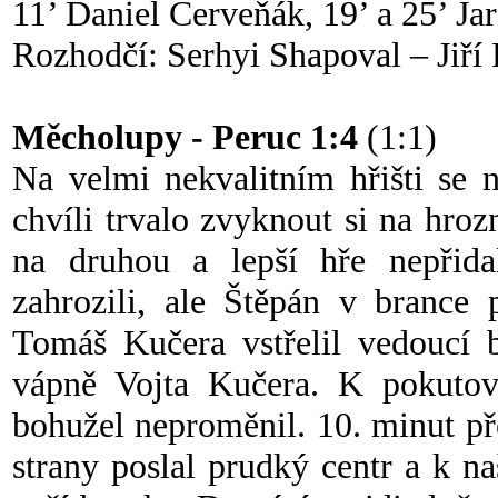
11’ Daniel Červeňák, 19’ a 25’ Ja
Rozhodčí: Serhyi Shapoval – Jiří 
Měcholupy - Peruc 1:4
(1:1)
Na velmi nekvalitním hřišti se 
chvíli trvalo zvyknout si na hroz
na druhou a lepší hře nepřida
zahrozili, ale Štěpán v brance
Tomáš Kučera vstřelil vedoucí 
vápně Vojta Kučera. K pokuto
bohužel neproměnil. 10. minut p
strany poslal prudký centr a k n