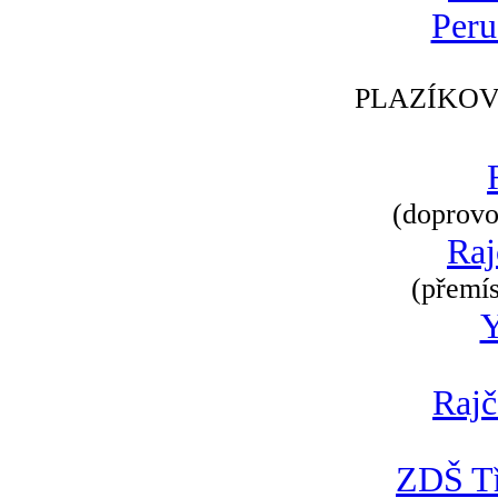
Peru
PLAZÍKOV
(doprovod
Raj
(přemís
Rajč
ZDŠ Tř