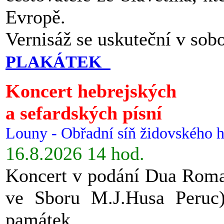
Evropě.
Vernisáž se uskuteční v sob
PLAKÁTEK
Koncert hebrejských
a sefardských písní
Louny - Obřadní síň židovského h
16.8.2026 14 hod.
Koncert v podání Dua Roman
ve Sboru M.J.Husa Peruc
památek.