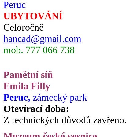
Peruc
UBYTOVÁNÍ
Celoročně
hancad@gmail.com
mob. 777 066 738
Pamětní síň
Emila Filly
Peruc,
zámecký park
Otevírací doba:
Z technických důvodů zavřeno.
Muzeum české vesnice