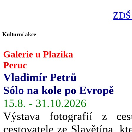
ZDŠ 
Kulturní akce
Galerie u Plazíka
Peruc
Vladimír Petrů
Sólo na kole po Evropě
15.8. - 31.10.2026
Výstava fotografií z ces
cestovatele ze Slavětína, kt