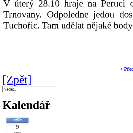
V úterý 28.10 hraje na Peruci 
Trnovany. Odpoledne jedou dos
Tuchořic. Tam udělat nějaké body
< Pře
[Zpět]
Kalendář
neděle
9
srpen