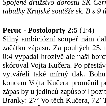
Spojené družstvo dorostu SK Čer
tabulky Krajské soutěže sk. B s 9 ú
Peruc - Postoloprty 2:5
(1:4)
Silný ambiciózní soupeř nám dal 
začátku zápasu. Za pouhých 25. 
0:4 vypadal hrozivě ale naši borc
skóroval Vojta Kučera. Po přestávc
vytvářeli také mírný tlak. Bohu
koncem Vojta Kučera proměnil pe
zápas by u jedinců zapůsobil pozit
Branky: 27’ Vojtěch Kučera, 72’ 