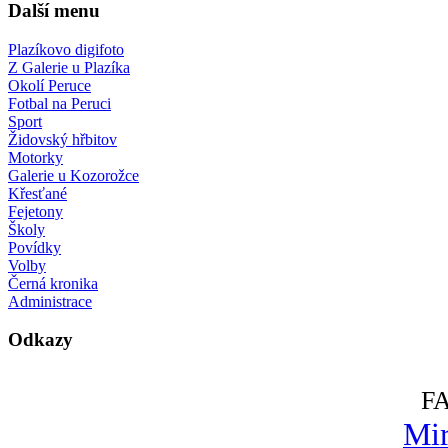
Další menu
Plazíkovo digifoto
Z Galerie u Plazíka
Okolí Peruce
Fotbal na Peruci
Sport
Židovský hřbitov
Motorky
Galerie u Kozorožce
Křesťané
Fejetony
Školy
Povídky
Volby
Černá kronika
Administrace
Odkazy
F
Mir