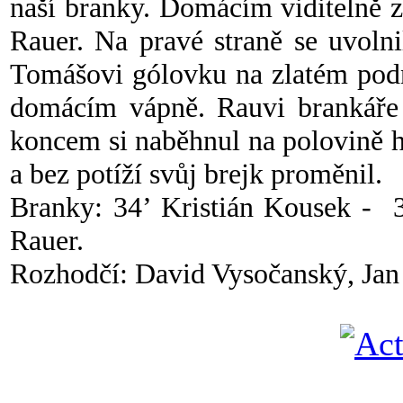
naší branky. Domácím viditelně z
Rauer. Na pravé straně se uvolni
Tomášovi gólovku na zlatém podn
domácím vápně. Rauvi brankáře p
koncem si naběhnul na polovině h
a bez potíží svůj brejk proměnil.
Branky: 34’ Kristián Kousek - 3
Rauer.
Rozhodčí: David Vysočanský, Jan 