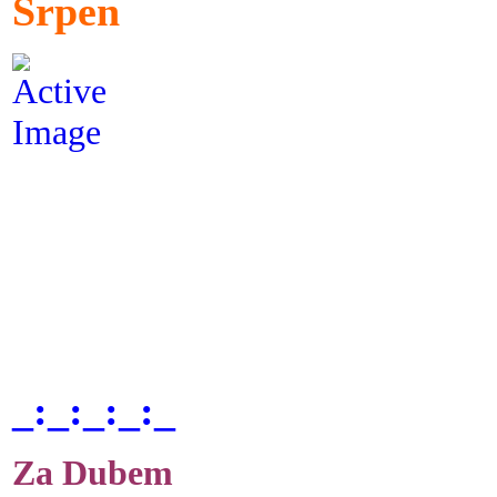
Srpen
_:_:_:_:_
Za Dubem