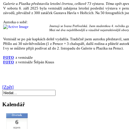
Galerie u Plazíka představila letošní čtvrtou, celkově 73 výstavu. Téma opět zpe
V sobotu 6. září 2025 byla vernisáží zahájena letošní poslední výstava v per
závodů, převážně z 300 zatáček Gustava Havla v Hořicích. Na 50 fotografiích jsou
Autorka o sobě:
Jmenuji se Ivana Petřivalská. Jsem studentkou 4. ročníku gy
Mezi mé dva nejoblíbenější a vizuálně nejatraktivnější obor
Vernisáž se po pár kapkách deště vydařila. Tradičně jsem autorku představil, sam
Přišlo asi 30 návštěvníkům (1 z Peruce + 3 chalupáři, další rodina a přátelé auto
I vy se můžete přijít podívat až do 2. listopadu do Galerie u Plazíka na Peruci.
FOTO
z vernisáže
FOTO
z vernisáže Štěpán Kraus
[Zpět]
Kalendář
čtvrtek
6
srpen