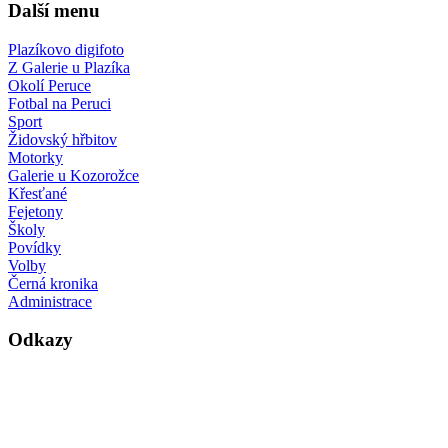
Další menu
Plazíkovo digifoto
Z Galerie u Plazíka
Okolí Peruce
Fotbal na Peruci
Sport
Židovský hřbitov
Motorky
Galerie u Kozorožce
Křesťané
Fejetony
Školy
Povídky
Volby
Černá kronika
Administrace
Odkazy