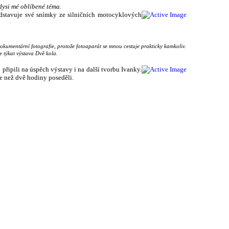
kdysi mé oblíbené téma.
ředstavuje své snímky ze silničních motocyklových
okumentární fotografie, protože fotoaparát se mnou cestuje prakticky kamkoliv.
e týkat výstava Dvě kola.
 připili na úspěch výstavy i na další tvorbu Ivanky.
ce než dvě hodiny poseděli.