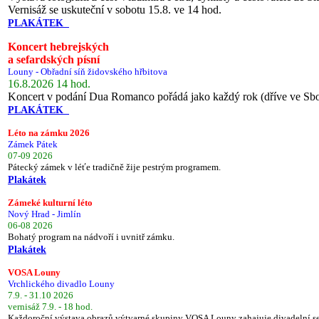
Vernisáž se uskuteční v sobotu 15.8. ve 14 hod.
PLAKÁTEK
Koncert hebrejských
a sefardských písní
Louny - Obřadní síň židovského hřbitova
16.8.2026 14 hod.
Koncert v podání Dua Romanco pořádá jako každý rok (dříve ve Sb
PLAKÁTEK
Léto na zámku 2026
Zámek Pátek
07-09 2026
Pátecký zámek v léťe tradičně žije pestrým programem.
Plakátek
Zámeké kulturní léto
Nový Hrad - Jimlín
06-08 2026
Bohatý program na nádvoří i uvnitř zámku.
Plakátek
VOSA Louny
Vrchlického divadlo Louny
7.9. - 31.10 2026
vernisáž 7.9. - 18 hod.
Každoroční výstava obrazů výtvarné skupiny VOSA Louny zahajuje divadelní s