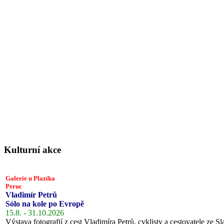
Kulturní akce
Galerie u Plazíka
Peruc
Vladimír Petrů
Sólo na kole po Evropě
15.8. - 31.10.2026
Výstava fotografií z cest Vladimíra Petrů, cyklisty a cestovatele ze Sl