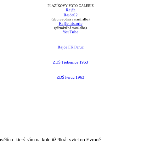
PLAZÍKOVY FOTO GALERIE
Rajče
Rajče02
(doprovodná a starší alba)
Rajče historie
(přemístěná stará alba)
YouTube
Rajče FK Peruc
ZDŠ Třebenice 1963
ZDŠ Peruc 1963
avětína, který sám na kole již 9krát vyjel po Evropě.