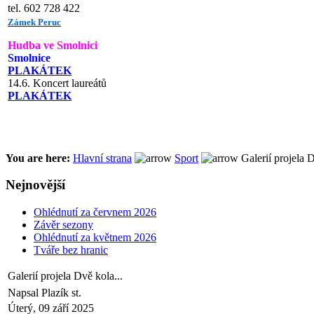
tel. 602 728 422
Zámek Peruc
Hudba ve Smolnici
Smolnice
PLAKÁTEK
14.6. Koncert laureátů
PLAKÁTEK
You are here:
Hlavní strana
Sport
Galerií projela D
Nejnovější
Ohlédnutí za červnem 2026
Závěr sezony
Ohlédnutí za květnem 2026
Tváře bez hranic
Galerií projela Dvě kola...
Napsal Plazík st.
Úterý, 09 září 2025