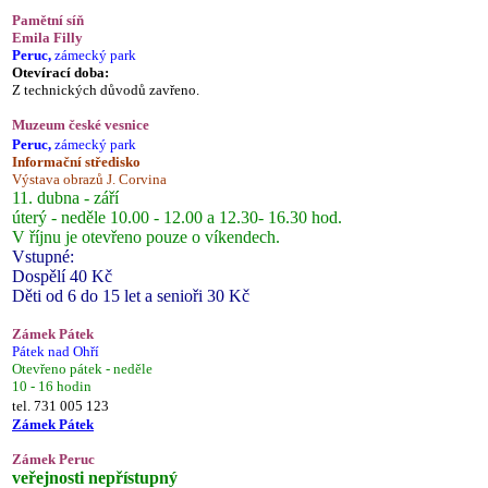
Pamětní síň
Emila Filly
Peruc,
zámecký park
Otevírací doba:
Z technických důvodů zavřeno.
Muzeum české vesnice
Peruc,
zámecký park
Informační středisko
Výstava obrazů J. Corvina
11. dubna - září
úterý - neděle 10.00 - 12.00 a 12.30- 16.30 hod.
V říjnu je otevřeno pouze o víkendech.
Vstupné:
Dospělí 40 Kč
Děti od 6 do 15 let a senioři 30 Kč
Zámek Pátek
Pátek nad Ohří
Otevřeno pátek - neděle
10 - 16 hodin
tel. 731 005 123
Zámek Pátek
Zámek Peruc
veřejnosti nepřístupný