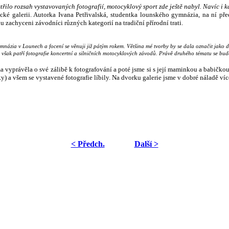
střilo rozsah vystavovaných fotografií, motocyklový sport zde ještě nabyl. Navíc i 
ucké galerii. Autorka Ivana Petřivalská, studentka lounského gymnázia, na ní p
 zachyceni závodníci různých kategorií na tradiční přírodní trati.
mnázia v Lounech a focení se věnuji již pátým rokem. Většina mé tvorby by se dala označit jako d
y však patří fotografie koncertní a silničních motocyklových závodů. Právě druhého tématu se bud
a vyprávěla o své zálibě k fotografování a poté jsme si s její maminkou a babičkou
rky) a všem se vystavené fotografie líbily. Na dvorku galerie jsme v dobré náladě ví
< Předch.
Další >