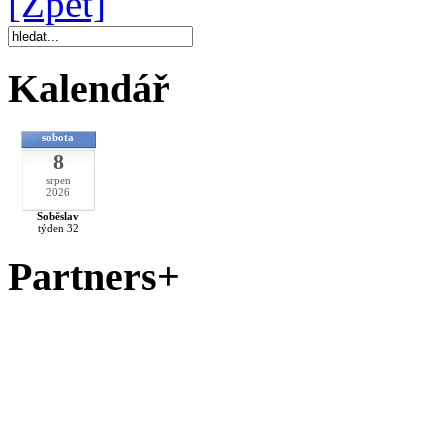
[Zpět]
Kalendář
sobota
8
srpen
2026
Soběslav
týden 32
Partners+