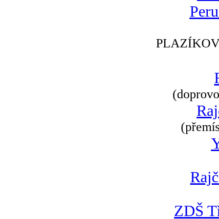
Peru
PLAZÍKOV
(doprovod
Raj
(přemís
Rajč
ZDŠ Tř