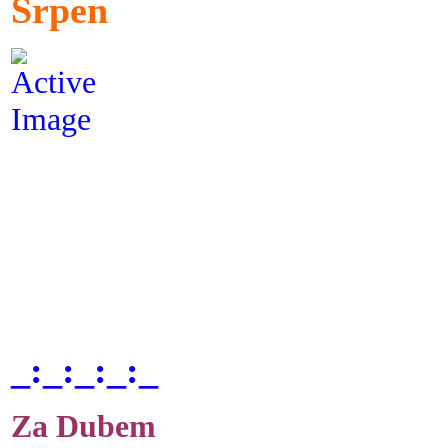
Srpen
_:_:_:_:_
Za Dubem