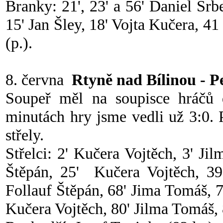
Branky: 21', 23' a 56' Daniel Srb
15' Jan Šley, 18' Vojta Kučera, 4
(p.).
8. června
Rtyně nad Bílinou - P
Soupeř měl na soupisce hráčů d
minutách hry jsme vedli už 3:0. 
střely.
Střelci: 2' Kučera Vojtěch, 3' Ji
Štěpán, 25' Kučera Vojtěch, 39'
Follauf Štěpán, 68' Jima Tomáš, 7
Kučera Vojtěch, 80' Jilma Tomáš, 