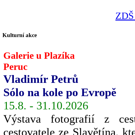
ZDŠ 
Kulturní akce
Galerie u Plazíka
Peruc
Vladimír Petrů
Sólo na kole po Evropě
15.8. - 31.10.2026
Výstava fotografií z ces
cestovatele ze Slavětína, kt