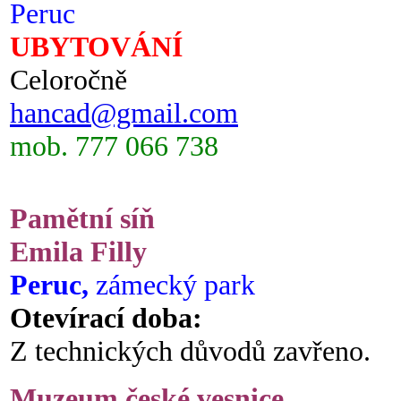
Peruc
UBYTOVÁNÍ
Celoročně
hancad@gmail.com
mob. 777 066 738
Pamětní síň
Emila Filly
Peruc,
zámecký park
Otevírací doba:
Z technických důvodů zavřeno.
Muzeum české vesnice