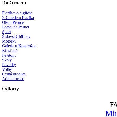
Další menu
Plazíkovo digifoto
Z Galerie u Plazíka
Okolí Peruce
Fotbal na Peruci
Sport
Židovský hřbitov
Motorky
Galerie u Kozorožce
Křesťané
Fejetony
Školy
Povídky
Volby
Černá kronika
Administrace
Odkazy
F
Mir