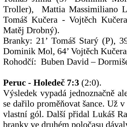
Troller), Mattia Massimiliano L
Tomáš Kučera - Vojtěch Kučera
Matěj Drobný).
Branky: 21’ Tomáš Starý (P), 3
Dominik Mol, 64’ Vojtěch Kučer
Rohodčí: Buben David – Dormiše
Peruc - Holedeč 7:3
(2:0).
Výsledek vypadá jednoznačně ale
se dařilo proměňovat šance. Už v 7
vlastní gól. Další přidal Lukáš R
branky ve druhém poločasu dávaly