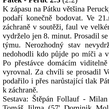
K zápasu na Pátku většina Peruck
podaří konečně bodovat. Ve 21.
záchraně v soutěži, faul ve vel
vydrželo jen 8. minut. Prosadil s
týmu. Nerozhodný stav nevydrž
nedohodli kdo půjde po míči a v
Po přestávce domácím viditelně 
vyrovnal. Za chvíli se prosadil 
podařilo i přes narůstající tlak 
k záchraně.
Sestava: Štěpán Follauf - Milan
Tomáš Jilma (57' Dominik Mol)