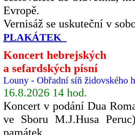
Evropě.
Vernisáž se uskuteční v sob
PLAKÁTEK
Koncert hebrejských
a sefardských písní
Louny - Obřadní síň židovského h
16.8.2026 14 hod.
Koncert v podání Dua Roman
ve Sboru M.J.Husa Peruc
památek.