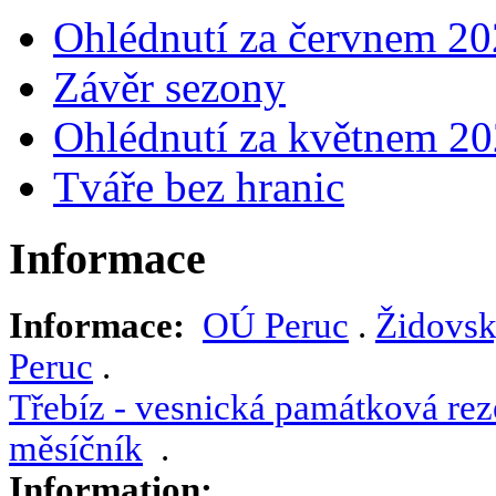
Ohlédnutí za červnem 2
Závěr sezony
Ohlédnutí za květnem 2
Tváře bez hranic
Informace
Informace:
OÚ Peruc
.
Židovsk
Peruc
.
Třebíz - vesnická památková rez
měsíčník
.
Information: