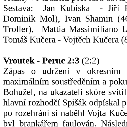
Sestava: Jan Kubiska - Jiří R
Dominik Mol), Ivan Shamin (46’
Troller), Mattia Massimiliano L
Tomáš Kučera - Vojtěch Kučera 
Vroutek - Peruc 2:3
(2:2)
Zápas o udržení v okresním p
maximálním soustředěním a poku
Bohužel, na ukazateli skóre svít
hlavní rozhodčí Spišák odpískal 
po rozehrání si naběhl Vojta Kuč
byl brankářem faulován. Násled