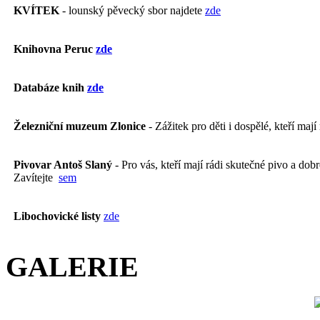
KVÍTEK
- lounský pěvecký sbor najdete
zde
Knihovna Peruc
zde
Databáze knih
zde
Železniční muzeum Zlonice
- Zážitek pro děti i dospělé, kteří mají
Pivovar Antoš Slaný
- Pro vás, kteří mají rádi skutečné pivo a dobré
Zavítejte
sem
Libochovické listy
zde
GALERIE