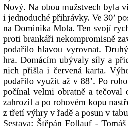
Nový. Na obou mužstvech byla vidě
i jednoduché přihrávky. Ve 30’ po
na Dominika Mola. Ten svojí rych
proti brankáři nekompromisně za
podařilo hlavou vyrovnat. Druhý
hra. Domácím ubývaly síly a přic
nich přišla i červená karta. Vý
podařilo využít až v 88’. Po roh
počínal velmi obratně a tečoval 
zahrozil a po rohovém kopu nastře
z třetí výhry v řadě a posun v tabu
Sestava: Štěpán Follauf - Tomáš