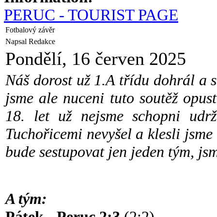
PERUC - TOURIST PAGE
Fotbalový závěr
Napsal Redakce
Pondělí, 16 červen 2025
Náš dorost už 1.A třídu dohrál a 
jsme ale nuceni tuto soutěž opust
18. let už nejsme schopni udrž
Tuchořicemi nevyšel a klesli jsme
bude sestupovat jen jeden tým, j
A tým:
Pátek - Peruc 2:3
(2:2)