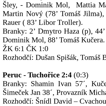
Šley, - Dominik Mol, Mattia Ma
Martin Nový (78’ Tomáš Jilma), 
Rauer ( 83’ Libor Troller).
Branky: 2’ Dmytro Haza (p), 44’
Dominik Mol, 88’ Tomáš Kučera.
ŽK 6:1 ČK 1:0
Rozhodčí: Dušan Spišák, Tomáš B
Peruc - Tuchořice 2:4
(0:3)
Branky: Shamin Ivan 57´, Kuče
Šimeček Jan 38´, Provazník Micha
Rozhodčí: Šnídl David – Cvachouš