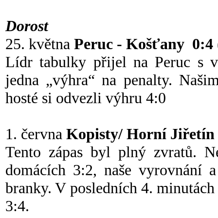
Dorost
25. května
Peruc - Košťany 0:4
Lídr tabulky přijel na Peruc s 
jedna „výhra“ na penalty. Našim
hosté si odvezli výhru 4:0
1. června
Kopisty/ Horní Jiřetín
Tento zápas byl plný zvratů. N
domácích 3:2, naše vyrovnání 
branky. V posledních 4. minutách 
3:4.