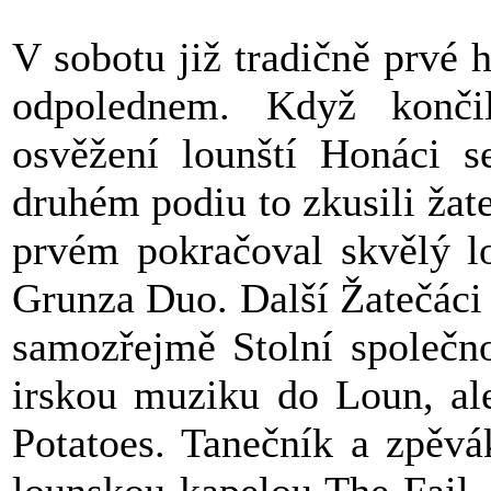
V sobotu již tradičně prvé 
odpolednem. Když konči
osvěžení lounští Honáci 
druhém podiu to zkusili žat
prvém pokračoval skvělý l
Grunza Duo. Další Žatečáci 
samozřejmě Stolní společno
irskou muziku do Loun, ale
Potatoes. Tanečník a zpěvá