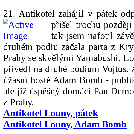
21. Antikotel zahájil v pátek od
přišel trochu pozděj
tak jsem nafotil zá
druhém podiu začala parta z Kry
Prahy se skvělými Yamabushi. Lo
přivedl na druhé podium Vojtus. A
úžasní hosté Adam Bomb - publik
ale již úspěšný domácí Pan Demos
z Prahy.
Antikotel Louny, pátek
Antikotel Louny, Adam Bomb