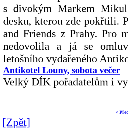
s divokým Markem Mikulá
desku, kterou zde pokřtili.
and Friends z Prahy. Pro m
nedovolila a já se omlu
letošního vydařeného Antiko
Antikotel Louny, sobota večer
Velký DÍK pořadatelům i vy
< Pře
[Zpět]