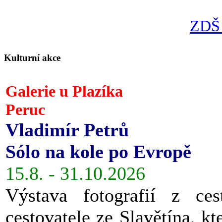
ZDŠ 
Kulturní akce
Galerie u Plazíka
Peruc
Vladimír Petrů
Sólo na kole po Evropě
15.8. - 31.10.2026
Výstava fotografií z ces
cestovatele ze Slavětína, kt