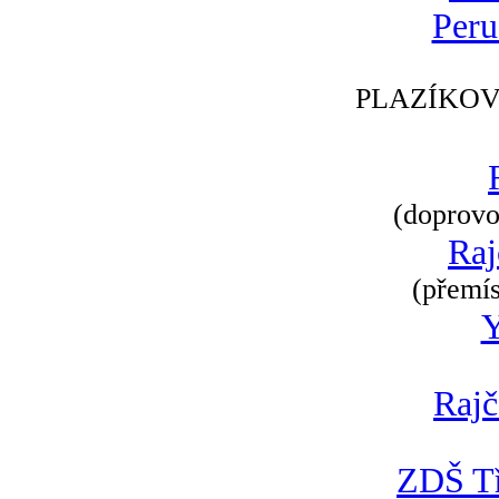
Peru
PLAZÍKOV
(doprovod
Raj
(přemís
Rajč
ZDŠ Tř