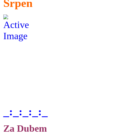
Srpen
_:_:_:_:_
Za Dubem