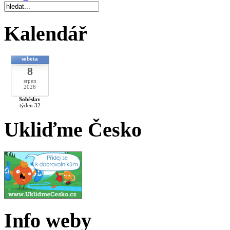
Kalendář
sobota
8
srpen
2026
Soběslav
týden 32
Ukliďme Česko
Info weby