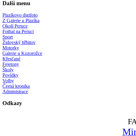
Další menu
Plazíkovo digifoto
Z Galerie u Plazíka
Okolí Peruce
Fotbal na Peruci
Sport
Židovský hřbitov
Motorky
Galerie u Kozorožce
Křesťané
Fejetony
Školy
Povídky
Volby
Černá kronika
Administrace
Odkazy
F
Mir