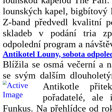
lounskou kapelou The Fail.
lounských kapel, bigbítový P
Z-band předvedl kvalitní p
skladeb v podání tria zp
odpolední program a návštěv
Antikotel Louny, sobota odpole
Blížila se osmá večerní a 
se svým dalším dlouholet
Antikotle při
pořadatelé, ale
Funkus. Na přehlídce od ro