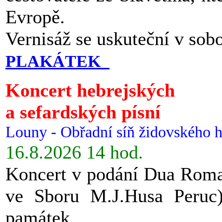
Evropě.
Vernisáž se uskuteční v sob
PLAKÁTEK
Koncert hebrejských
a sefardských písní
Louny - Obřadní síň židovského h
16.8.2026 14 hod.
Koncert v podání Dua Roman
ve Sboru M.J.Husa Peruc
památek.