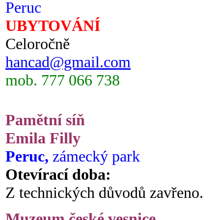
Peruc
UBYTOVÁNÍ
Celoročně
hancad@gmail.com
mob. 777 066 738
Pamětní síň
Emila Filly
Peruc,
zámecký park
Otevírací doba:
Z technických důvodů zavřeno.
Muzeum české vesnice