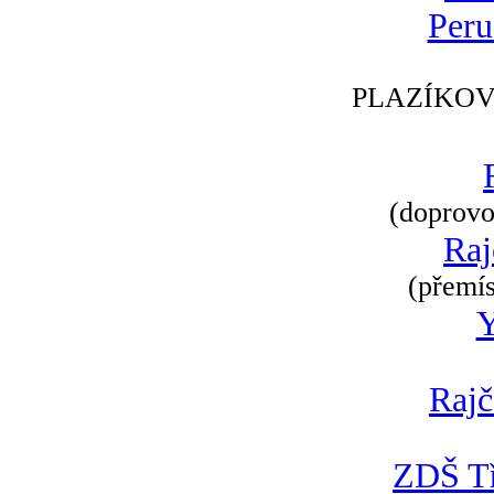
Peru
PLAZÍKOV
(doprovod
Raj
(přemís
Rajč
ZDŠ Tř