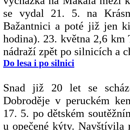
vycházka na Makala mezi k
se vydal 21. 5. na Krásn
Bažantnici a poté již jen 
hodina). 23. května 2,6 km
nádraží zpět po silnicích a 
Do lesa i po silnici
Snad již 20 let se scháze
Dobroděje v peruckém kemp
17. 5. po dětském soutěžní
u opečené kýty. Navštívila