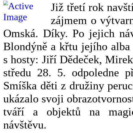
Již třetí rok navšt
zájmem o výtvar
Omská. Díky. Po jejich ná
Blondýně a křtu jejího alba
s hosty: Jiří Dědeček, Mir
středu 28. 5. odpoledne p
Smíška děti z družiny peru
ukázalo svoji obrazotvornost
tváří a objektů na magi
návštěvu.