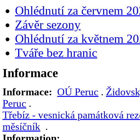
Ohlédnutí za červnem 2
Závěr sezony
Ohlédnutí za květnem 2
Tváře bez hranic
Informace
Informace:
OÚ Peruc
.
Židovsk
Peruc
.
Třebíz - vesnická památková rez
měsíčník
.
Information: