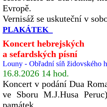
Evropě.
Vernisáž se uskuteční v sob
PLAKÁTEK
Koncert hebrejských
a sefardských písní
Louny - Obřadní síň židovského h
16.8.2026 14 hod.
Koncert v podání Dua Roman
ve Sboru M.J.Husa Peruc
památek.