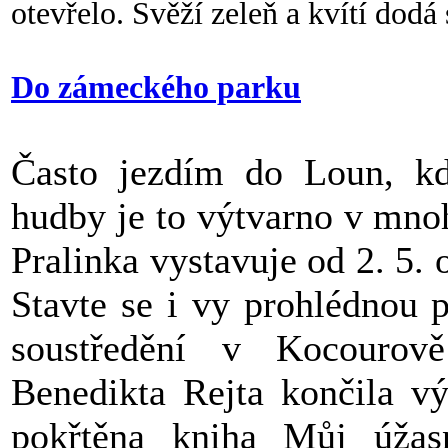
otevřelo. Svěží zeleň a kvítí dodá 
Do zámeckého parku
Často jezdím do Loun, kde
hudby je to výtvarno v mno
Pralinka vystavuje od 2. 5.
Stavte se i vy prohlédnou 
soustředění v Kocourov
Benedikta Rejta končila vý
pokřtěna kniha Můj úža