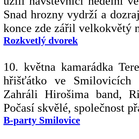
užili návštěvníci nedělní v
Snad hrozny vydrží a dozra
konce zde zářil velkokvětý 
Rozkvetlý dvorek
10. května kamarádka Tere
hřišťátko ve Smilovicích 
Zahráli Hirošima band, R
Počasí skvělé, společnost př
B-party Smilovice