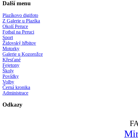
Další menu
Plazíkovo digifoto
Z Galerie u Plazíka
Okolí Peruce
Fotbal na Peruci
Sport
Židovský hřbitov
Motorky
Galerie u Kozorožce
Křesťané
Fejetony
Školy
Povídky
Volby
Černá kronika
Administrace
Odkazy
F
Mir