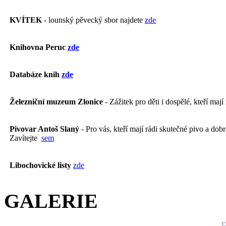
KVÍTEK
- lounský pěvecký sbor najdete
zde
Knihovna Peruc
zde
Databáze knih
zde
Železniční muzeum Zlonice
- Zážitek pro děti i dospělé, kteří mají
Pivovar Antoš Slaný
- Pro vás, kteří mají rádi skutečné pivo a dobré
Zavítejte
sem
Libochovické listy
zde
GALERIE