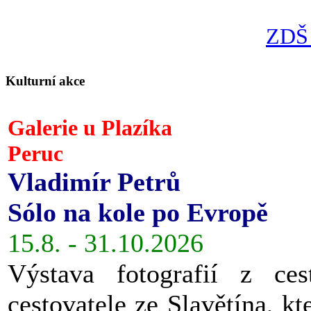
ZDŠ 
Kulturní akce
Galerie u Plazíka
Peruc
Vladimír Petrů
Sólo na kole po Evropě
15.8. - 31.10.2026
Výstava fotografií z ces
cestovatele ze Slavětína, kt