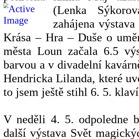
(Lenka Sýkoro
zahájena výstava 
Krása – Hra – Duše o uměn
města Loun začala 6.5 výs
barvou a v divadelní kavárn
Hendricka Lilanda, které uv
to jsem ještě stihl 6. 5. kl
V neděli 4. 5. odpoledne b
další výstava Svět magickýc