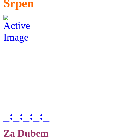
Srpen
_:_:_:_:_
Za Dubem