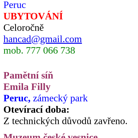
Peruc
UBYTOVÁNÍ
Celoročně
hancad@gmail.com
mob. 777 066 738
Pamětní síň
Emila Filly
Peruc,
zámecký park
Otevírací doba:
Z technických důvodů zavřeno.
Muzeum české vesnice