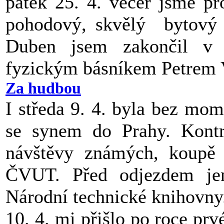
pátek 25. 4. večer jsme pr
pohodový, skvělý bytový 
Duben jsem zakončil v 
fyzickým básníkem Petrem 
Za hudbou
I středa 9. 4. byla bez mom
se synem do Prahy. Kontr
návštěvy známých, koupě
ČVUT. Před odjezdem jen
Národní technické knihovny
10. 4. mi přišlo po roce p