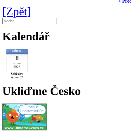
< Pře
[Zpět]
Kalendář
sobota
8
srpen
2026
Soběslav
týden 32
Ukliďme Česko