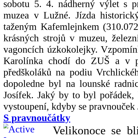
sobotu 5. 4. nádherný výlet s p
muzea v Lužné. Jízda historic
taženým Kafemlejnkem (310.072)
krásných strojů v muzeu, železn
vagoncích úzkokolejky. Vzpomínk
Karolínka chodí do ZUŠ a v p
předškoláků na podiu Vrchlické
dopoledne byl na lounské radnic
Josífek. Jaký by to byl pořádek, 
vystoupení, kdyby se pravnouček J
S pravnoučátky
Velikonoce se bl