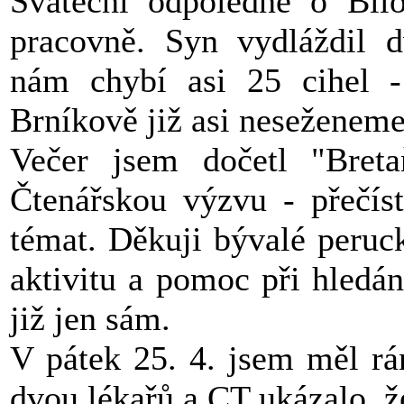
Sváteční odpoledne o Bílo
pracovně. Syn vydláždil 
nám chybí asi 25 cihel -
Brníkově již asi neseženeme
Večer jsem dočetl "Breta
Čtenářskou výzvu - přečís
témat. Děkuji bývalé peruc
aktivitu a pomoc při hledá
již jen sám.
V pátek 25. 4. jsem měl rá
dvou lékařů a CT ukázalo, že