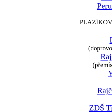
Peru
PLAZÍKOV
(doprovod
Raj
(přemís
Rajč
ZDŠ Tř