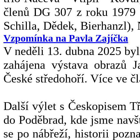
členů DG 307 z roku 1979 +
Schilla, Dědek, Bierhanzl),
Vzpomínka na Pavla Zajíčka
V neděli 13. dubna 2025 byl
zahájena výstava obrazů
České středohoří. Více ve 
Další výlet s Českopisem T
do Poděbrad, kde jsme navští
se po nábřeží, historii poz