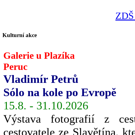
ZDŠ 
Kulturní akce
Galerie u Plazíka
Peruc
Vladimír Petrů
Sólo na kole po Evropě
15.8. - 31.10.2026
Výstava fotografií z ces
cestovatele ze Slavětína, kt