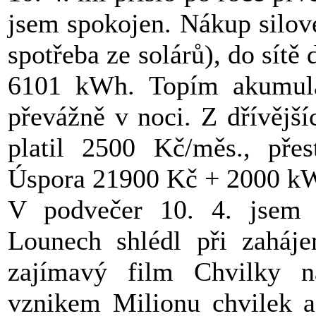
jsem spokojen. Nákup silov
spotřeba ze solárů), do sít
6101 kWh. Topím akumulač
převážně v noci. Z dřívějš
platil 2500 Kč/měs., pře
Úspora 21900 Kč + 2000 
V podvečer 10. 4. jsem 
Lounech shlédl při zaháje
zajímavý film Chvilky n
vznikem Milionu chvilek a