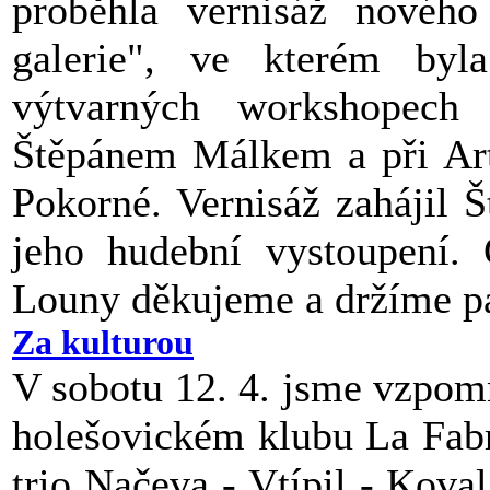
proběhla vernisáž nového
galerie", ve kterém byla
výtvarných workshopech
Štěpánem Málkem a při Ar
Pokorné. Vernisáž zahájil 
jeho hudební vystoupení. 
Louny děkujeme a držíme pal
Za kulturou
V sobotu 12. 4. jsme vzpom
holešovickém klubu La Fabr
trio Načeva - Vtípil - Kova