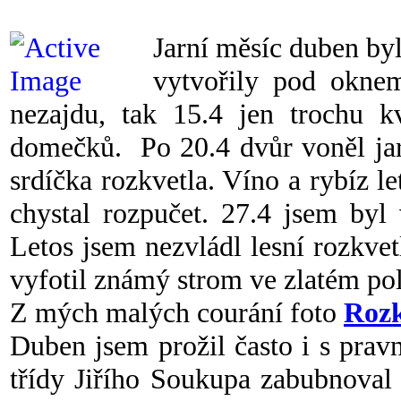
Jarní měsíc duben by
vytvořily pod oknem
nezajdu, tak 15.4 jen trochu k
domečků. Po 20.4 dvůr voněl jare
srdíčka rozkvetla. Víno a rybíz le
chystal rozpučet. 27.4 jsem byl
Letos jsem nezvládl lesní rozkve
vyfotil známý strom ve zlatém pol
Z mých malých courání foto
Rozk
Duben jsem prožil často i s pravn
třídy Jiřího Soukupa zabubnova