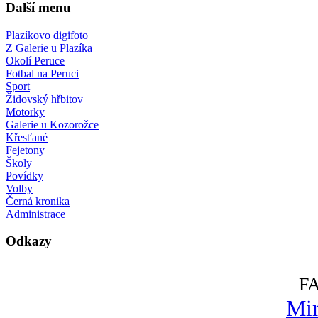
Další menu
Plazíkovo digifoto
Z Galerie u Plazíka
Okolí Peruce
Fotbal na Peruci
Sport
Židovský hřbitov
Motorky
Galerie u Kozorožce
Křesťané
Fejetony
Školy
Povídky
Volby
Černá kronika
Administrace
Odkazy
F
Mir