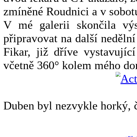
zmíněné Roudnici a v sobot
V mé galerii skončila v
připravovat na další neděln
Fikar, již dříve vystavujíc
včetně 360° kolem mého d
Duben byl nezvykle horký, č