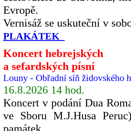
Evropě.
Vernisáž se uskuteční v sob
PLAKÁTEK
Koncert hebrejských
a sefardských písní
Louny - Obřadní síň židovského h
16.8.2026 14 hod.
Koncert v podání Dua Roman
ve Sboru M.J.Husa Peruc
památek.