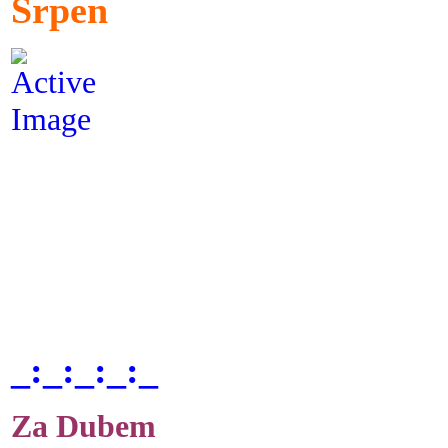
Srpen
_:_:_:_:_
Za Dubem