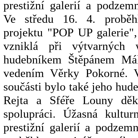
prestižní galerií a podze
Ve středu 16. 4. proběhl
projektu "POP UP galerie",
vzniklá při výtvarných
hudebníkem Štěpánem Mál
vedením Věrky Pokorné. V
součásti bylo také jeho hud
Rejta a Sféře Louny děk
spolupráci. Úžasná kultu
prestižní galerií a podze