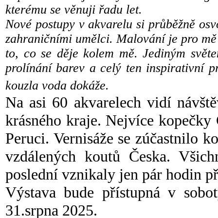
kterému se věnuji řadu let.
Nové postupy v akvarelu si průběžně osv
zahraničními umělci. Malování je pro mě
to, co se děje kolem mě. Jediným světe
prolínání barev a celý ten inspirativní 
kouzla voda dokáže.
Na asi 60 akvarelech vidí návšt
krásného kraje. Nejvíce kopečky Č
Peruci. Vernisáže se zúčastnilo k
vzdálených koutů Česka. Všichn
poslední vznikaly jen pár hodin př
Výstava bude přístupná v sobo
31.srpna 2025.