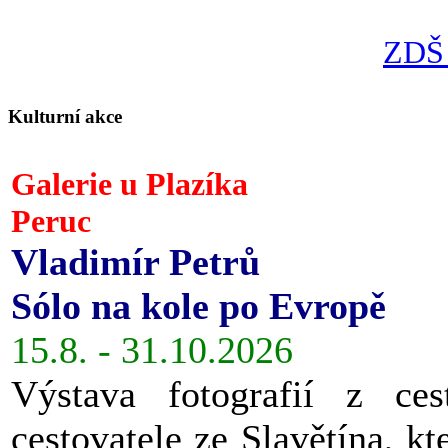
ZDŠ 
Kulturní akce
Galerie u Plazíka
Peruc
Vladimír Petrů
Sólo na kole po Evropě
15.8. - 31.10.2026
Výstava fotografií z ces
cestovatele ze Slavětína, kt