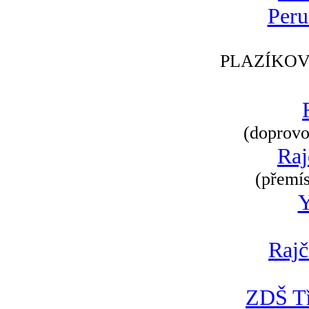
Peru
PLAZÍKOV
(doprovod
Raj
(přemís
Rajč
ZDŠ Tř