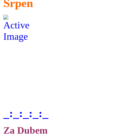
Srpen
_:_:_:_:_
Za Dubem