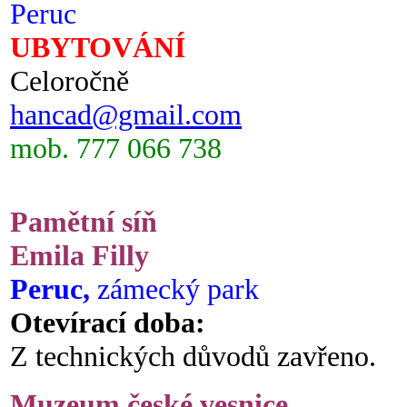
Peruc
UBYTOVÁNÍ
Celoročně
hancad@gmail.com
mob. 777 066 738
Pamětní síň
Emila Filly
Peruc,
zámecký park
Otevírací doba:
Z technických důvodů zavřeno.
Muzeum české vesnice