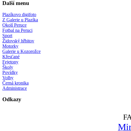
Další menu
Plazíkovo digifoto
Z Galerie u Plazíka
Okolí Peruce
Fotbal na Peruci
Sport
Židovský hřbitov
Motorky
Galerie u Kozorožce
Křesťané
Fejetony
Školy
Povídky
Volby
Černá kronika
Administrace
Odkazy
F
Mir