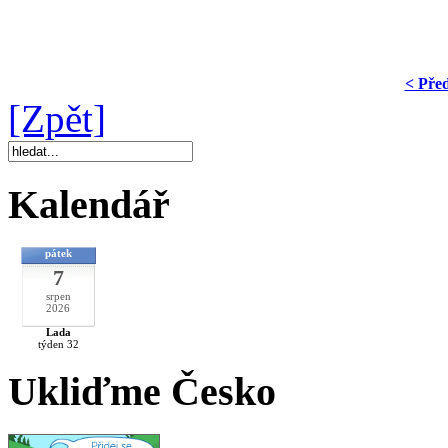
< Pře
[Zpět]
Kalendář
pátek
7
srpen
2026
Lada
týden 32
Ukliďme Česko