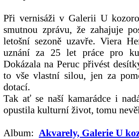
Při vernisáži v Galerii U kozoro
smutnou zprávu, že zahajuje pos
letošní sezoně uzavře. Viera H
uznání za 25 let práce pro kul
Dokázala na Peruc přivést desít
to vše vlastní silou, jen za po
dotací.
Tak ať se naší kamarádce i nadá
opustila kulturní život, tomu nevě
Album:
Akvarely, Galerie U ko