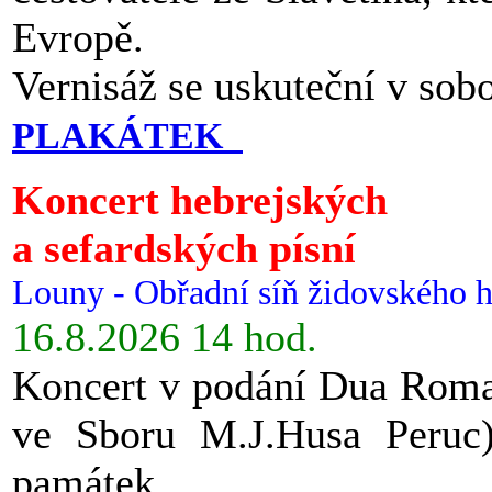
Evropě.
Vernisáž se uskuteční v sob
PLAKÁTEK
Koncert hebrejských
a sefardských písní
Louny - Obřadní síň židovského h
16.8.2026 14 hod.
Koncert v podání Dua Roman
ve Sboru M.J.Husa Peruc
památek.