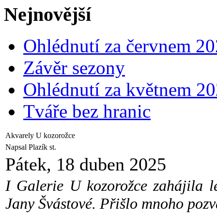
Nejnovější
Ohlédnutí za červnem 2
Závěr sezony
Ohlédnutí za květnem 2
Tváře bez hranic
Akvarely U kozorožce
Napsal Plazík st.
Pátek, 18 duben 2025
I Galerie U kozorožce zahájila l
Jany Švástové. Přišlo mnoho pozva