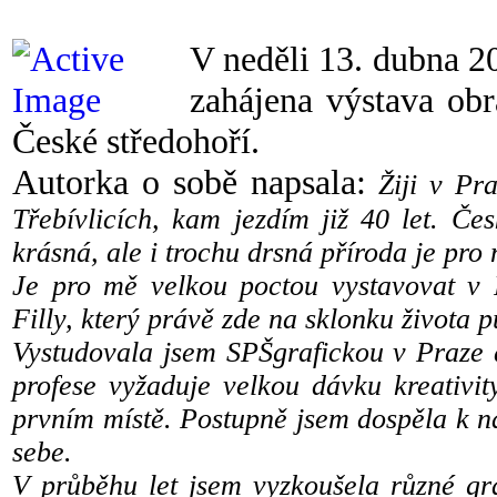
V neděli 13. dubna 2
zahájena výstava o
České středohoří.
Autorka o sobě napsala:
Žiji v Pra
Třebívlicích, kam jezdím již 40 let. Če
krásná, ale i trochu drsná příroda je pr
Je pro mě velkou poctou vystavovat v 
Filly, který právě zde na sklonku života p
Vystudovala jsem SPŠgrafickou v Praze a
profese vyžaduje velkou dávku kreativi
prvním místě. Postupně jsem dospěla k n
sebe.
V průběhu let jsem vyzkoušela různé gra