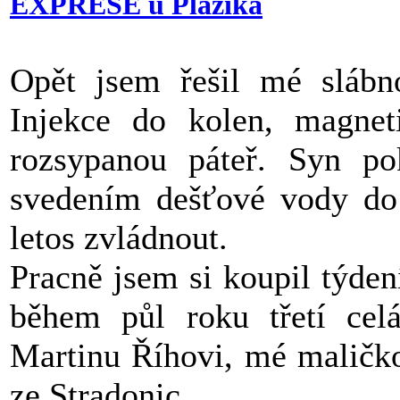
EXPRESE u Plazíka
Opět jsem řešil mé slábno
Injekce do kolen, magnet
rozsypanou páteř. Syn po
svedením dešťové vody do
letos zvládnout.
Pracně jsem si koupil týde
během půl roku třetí cel
Martinu Říhovi, mé maličko
ze Stradonic.