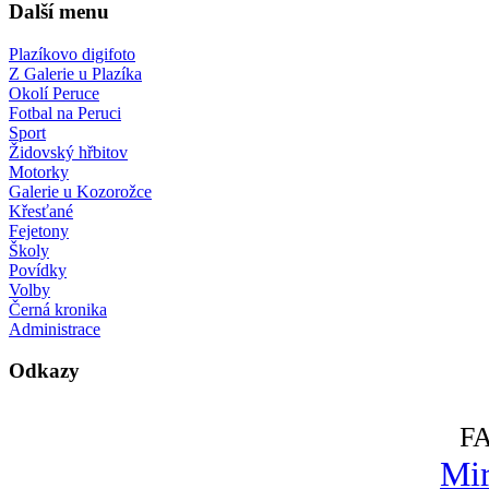
Další menu
Plazíkovo digifoto
Z Galerie u Plazíka
Okolí Peruce
Fotbal na Peruci
Sport
Židovský hřbitov
Motorky
Galerie u Kozorožce
Křesťané
Fejetony
Školy
Povídky
Volby
Černá kronika
Administrace
Odkazy
F
Mir