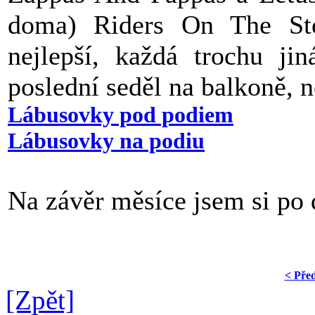
doma) Riders On The Sto
nejlepší, každá trochu ji
poslední seděl na balkoně, n
Lábusovky pod podiem
Lábusovky na podiu
Na závěr měsíce jsem si po d
< Pře
[Zpět]