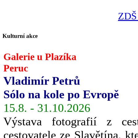
ZDŠ 
Kulturní akce
Galerie u Plazíka
Peruc
Vladimír Petrů
Sólo na kole po Evropě
15.8. - 31.10.2026
Výstava fotografií z ces
cestovatele ze Slavětína, kt