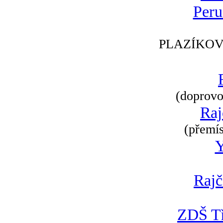
Peru
PLAZÍKOV
(doprovod
Raj
(přemís
Rajč
ZDŠ Tř