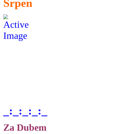
Srpen
_:_:_:_:_
Za Dubem