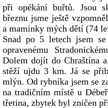
při opékání buřtů. Jsou s
březnu jsme ještě vzpomněl
a maminky mých dětí (74 let
Snad po 5 letech jsem se 
opravenému Stradonickém
Dolem dojít do Chraštína a
stěží ujdu 3 km. Já se při
mlýn. Od rybníka jsem se za
na tradičním místě u Débeř
třetina, zbytek byl zničen př