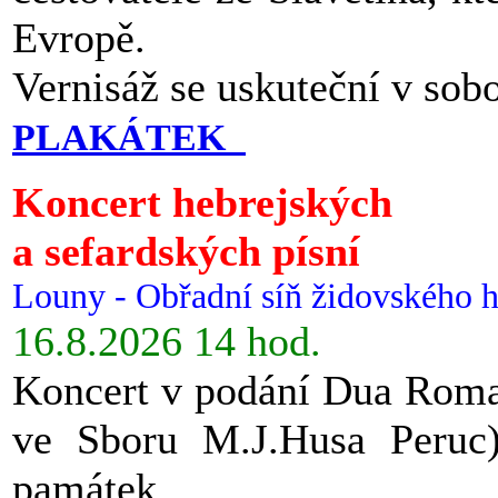
Evropě.
Vernisáž se uskuteční v sob
PLAKÁTEK
Koncert hebrejských
a sefardských písní
Louny - Obřadní síň židovského h
16.8.2026 14 hod.
Koncert v podání Dua Roman
ve Sboru M.J.Husa Peruc
památek.