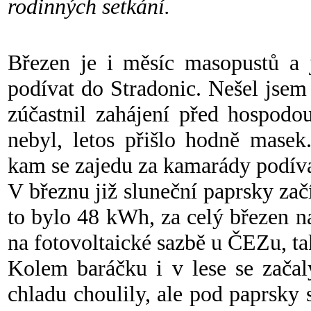
rodinných setkání.
Březen je i měsíc masopustů a j
podívat do Stradonic. Nešel jsem
zúčastnil zahájení před hospod
nebyl, letos přišlo hodně masek
kam se zajedu za kamarády podíva
V březnu již sluneční paprsky začí
to bylo 48 kWh, za celý březen 
na fotovoltaické sazbě u ČEZu, t
Kolem baráčku i v lese se začaly
chladu choulily, ale pod paprsky