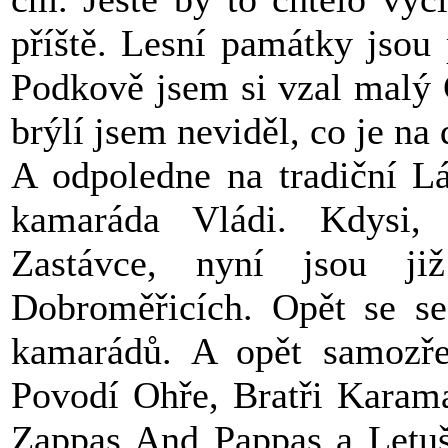
příště. Lesní památky jsou 
Podkově jsem si vzal malý C
brýlí jsem neviděl, co je na d
A odpoledne na tradiční L
kamaráda Vládi. Kdysi, 
Zastávce, nyní jsou j
Dobroměřicích. Opět se se
kamarádů. A opět samozřej
Povodí Ohře, Bratři Karama
Zappas And Pappas a Letušk