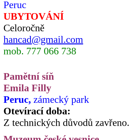
Peruc
UBYTOVÁNÍ
Celoročně
hancad@gmail.com
mob. 777 066 738
Pamětní síň
Emila Filly
Peruc,
zámecký park
Otevírací doba:
Z technických důvodů zavřeno.
Muzeum české vesnice