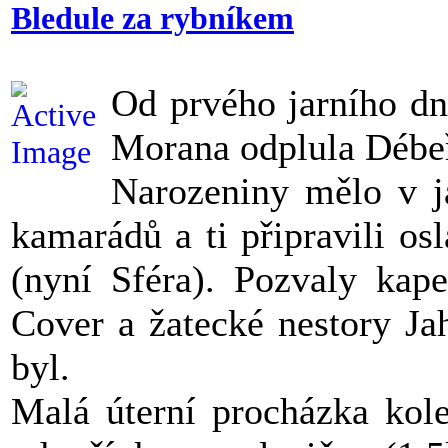
Bledule za rybníkem
Od prvého jarního dne
Morana odplula Débe
Narozeniny mělo v j
kamarádů a ti připravili o
(nyní Sféra). Pozvaly kap
Cover a žatecké nestory Ja
byl.
Malá úterní procházka kol