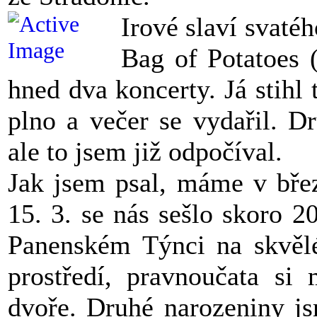
Irové slaví svatéh
Bag of Potatoes 
hned dva koncerty. Já stihl
plno a večer se vydařil. D
ale to jsem již odpočíval.
Jak jsem psal, máme v břez
15. 3. se nás sešlo skoro 2
Panenském Týnci na skvělé
prostředí, pravnoučata si 
dvoře. Druhé narozeniny js