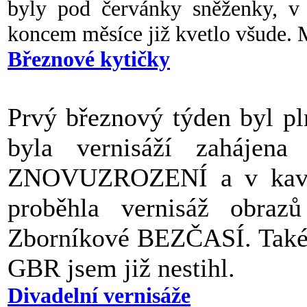
byly pod červánky sněženky, v 
koncem měsíce již kvetlo všude. M
Březnové kytičky
Prvý březnový týden byl pl
byla vernisáží zahájena
ZNOVUZROZENÍ a v kavár
proběhla vernisáž obra
Zborníkové BEZČASÍ. Také m
GBR jsem již nestihl.
Divadelní vernisáže