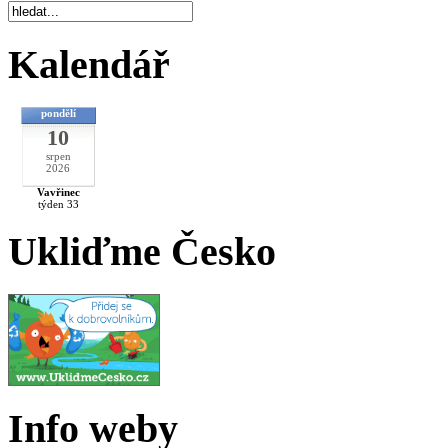
Kalendář
pondělí
10
srpen
2026
Vavřinec
týden 33
Ukliďme Česko
Info weby