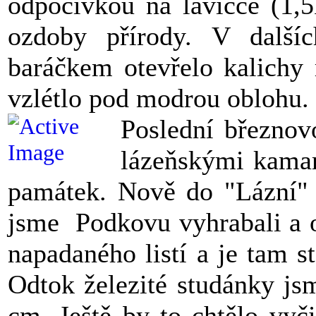
odpočívkou na lavičce (1,5
ozdoby přírody. V další
baráčkem otevřelo kalichy 
vzlétlo pod modrou oblohu.
Poslední březno
lázeňskými kamará
památek. Nově do "Lázní" 
jsme Podkovu vyhrabali a o
napadaného listí a je tam 
Odtok železité studánky jsm
cm. Ještě by to chtělo vyči