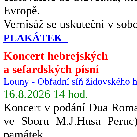
Evropě.
Vernisáž se uskuteční v sob
PLAKÁTEK
Koncert hebrejských
a sefardských písní
Louny - Obřadní síň židovského h
16.8.2026 14 hod.
Koncert v podání Dua Roman
ve Sboru M.J.Husa Peruc
památek.