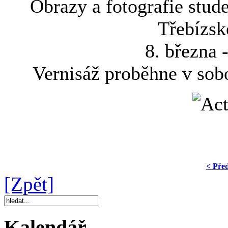
Obrazy a fotografie stu
Třebízsk
8. března 
Vernisáž proběhne v sob
< Pře
[Zpět]
Kalendář