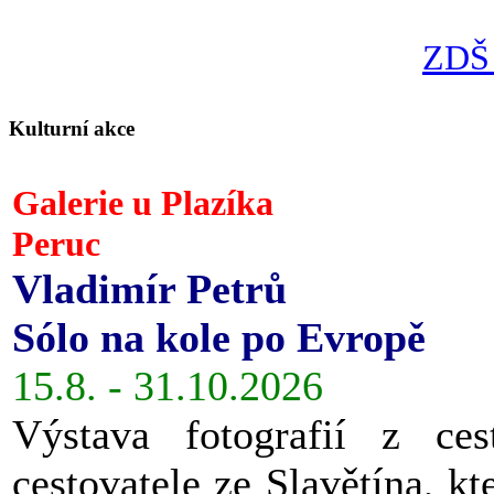
ZDŠ 
Kulturní akce
Galerie u Plazíka
Peruc
Vladimír Petrů
Sólo na kole po Evropě
15.8. - 31.10.2026
Výstava fotografií z ces
cestovatele ze Slavětína, kt