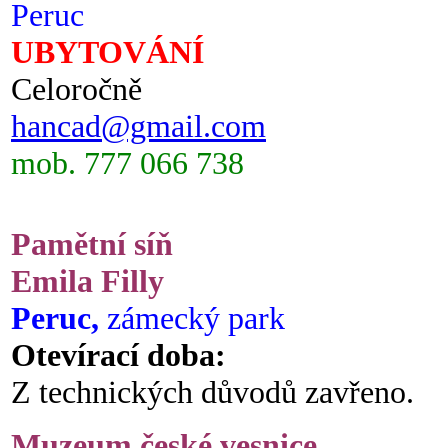
Peruc
UBYTOVÁNÍ
Celoročně
hancad@gmail.com
mob. 777 066 738
Pamětní síň
Emila Filly
Peruc,
zámecký park
Otevírací doba:
Z technických důvodů zavřeno.
Muzeum české vesnice