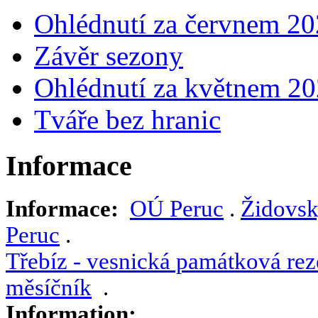
Ohlédnutí za červnem 2
Závěr sezony
Ohlédnutí za květnem 2
Tváře bez hranic
Informace
Informace:
OÚ Peruc
.
Židovsk
Peruc
.
Třebíz - vesnická památková rez
měsíčník
.
Information: