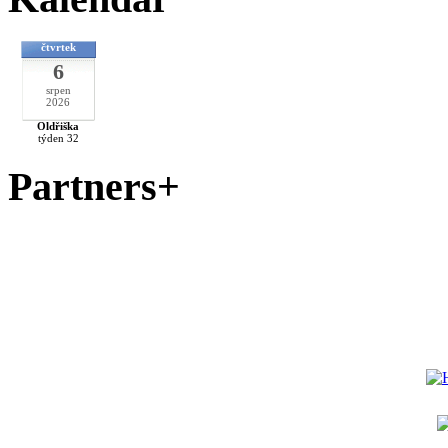
čtvrtek
6
srpen
2026
Oldřiška
týden 32
Partners+