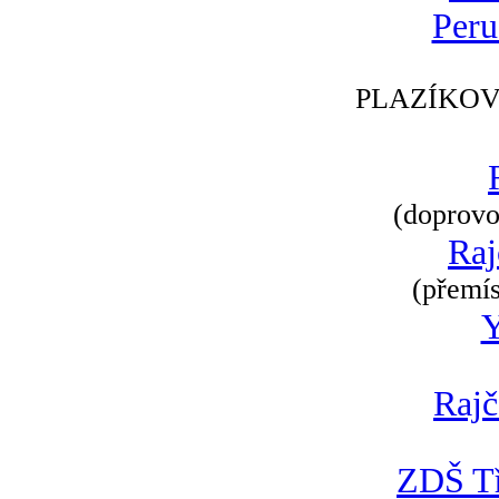
Peru
PLAZÍKOV
(doprovod
Raj
(přemís
Rajč
ZDŠ Tř