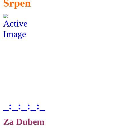
Srpen
_:_:_:_:_
Za Dubem