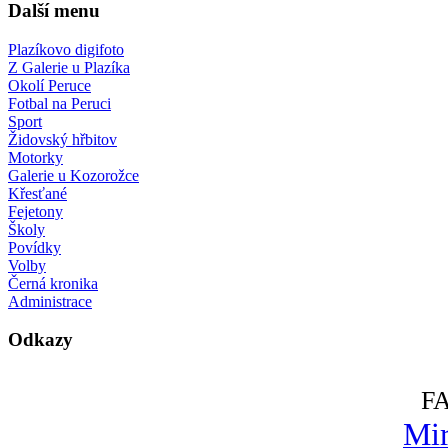
Další menu
Plazíkovo digifoto
Z Galerie u Plazíka
Okolí Peruce
Fotbal na Peruci
Sport
Židovský hřbitov
Motorky
Galerie u Kozorožce
Křesťané
Fejetony
Školy
Povídky
Volby
Černá kronika
Administrace
Odkazy
F
Mir