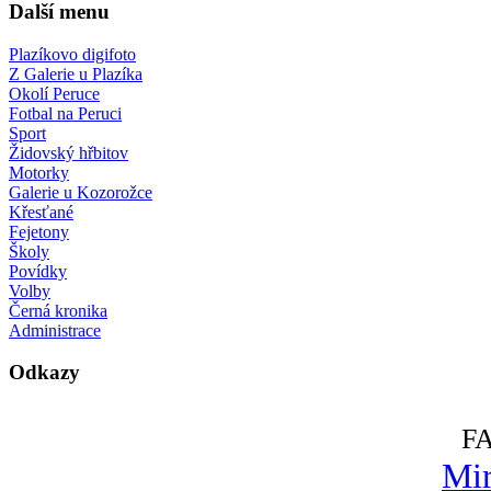
Další menu
Plazíkovo digifoto
Z Galerie u Plazíka
Okolí Peruce
Fotbal na Peruci
Sport
Židovský hřbitov
Motorky
Galerie u Kozorožce
Křesťané
Fejetony
Školy
Povídky
Volby
Černá kronika
Administrace
Odkazy
F
Mir