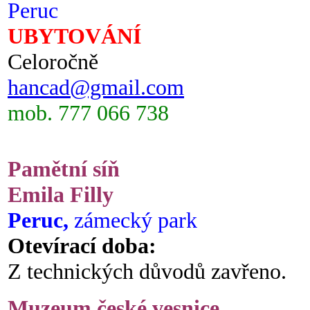
Peruc
UBYTOVÁNÍ
Celoročně
hancad@gmail.com
mob. 777 066 738
Pamětní síň
Emila Filly
Peruc,
zámecký park
Otevírací doba:
Z technických důvodů zavřeno.
Muzeum české vesnice