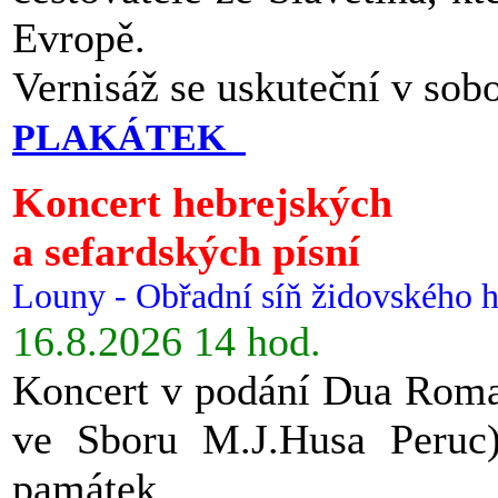
Evropě.
Vernisáž se uskuteční v sob
PLAKÁTEK
Koncert hebrejských
a sefardských písní
Louny - Obřadní síň židovského h
16.8.2026 14 hod.
Koncert v podání Dua Roman
ve Sboru M.J.Husa Peruc
památek.