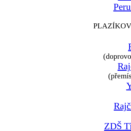
Peru
PLAZÍKOV
(doprovod
Raj
(přemís
Rajč
ZDŠ Tř