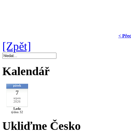
< Pře
[Zpět]
Kalendář
pátek
7
srpen
2026
Lada
týden 32
Ukliďme Česko