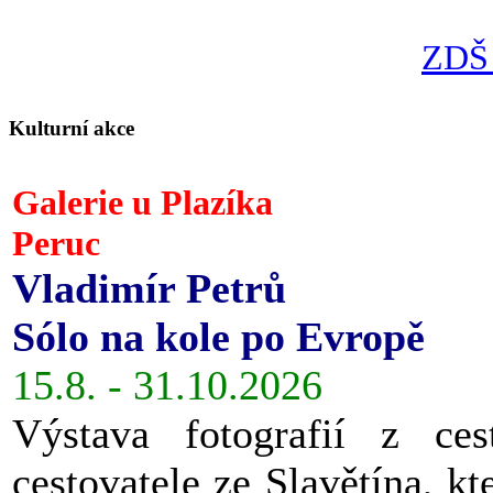
ZDŠ 
Kulturní akce
Galerie u Plazíka
Peruc
Vladimír Petrů
Sólo na kole po Evropě
15.8. - 31.10.2026
Výstava fotografií z ces
cestovatele ze Slavětína, kt