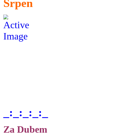
Srpen
_:_:_:_:_
Za Dubem