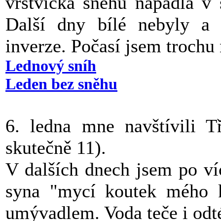
vrstvička sněhu napadla v 
Další dny bílé nebyly a 
inverze. Počasí jsem trochu 
Lednový sníh
Leden bez sněhu
6. ledna mne navštívili T
skutečně 11).
V dalších dnech jsem po ví
syna "mycí koutek mého k
umývadlem. Voda teče i odt