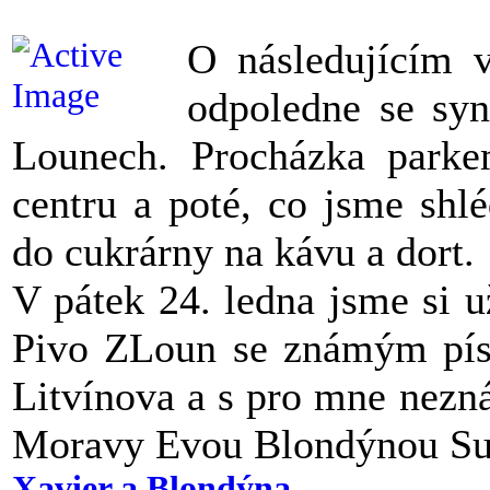
O následujícím 
odpoledne se sy
Lounech. Procházka parke
centru a poté, co jsme shlé
do cukrárny na kávu a dort.
V pátek 24. ledna jsme si u
Pivo ZLoun se známým pí
Litvínova a s pro mne nezn
Moravy Evou Blondýnou Su
Xavier a Blondýna