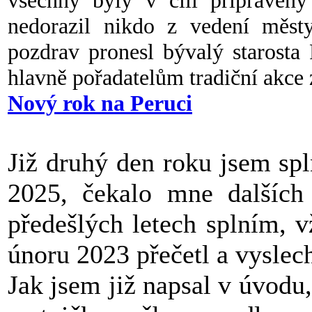
všechny byly v cíli připraveny
nedorazil nikdo z vedení městy
pozdrav pronesl bývalý starost
hlavně pořadatelům tradiční akce
Nový rok na Peruci
Již druhý den roku jsem sp
2025, čekalo mne dalších
předešlých letech splním, 
únoru 2023 přečetl a vyslec
Jak jsem již napsal v úvodu