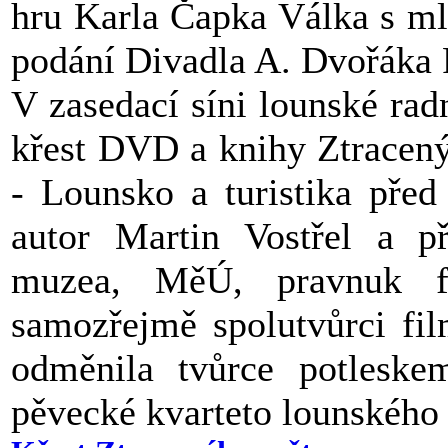
hru Karla Čapka Válka s ml
podání Divadla A. Dvořáka 
V zasedací síni lounské rad
křest DVD a knihy Ztracený
- Lounsko a turistika před 
autor Martin Vostřel a př
muzea, MěÚ, pravnuk fo
samozřejmě spolutvůrci fil
odměnila tvůrce potleske
pěvecké kvarteto lounského