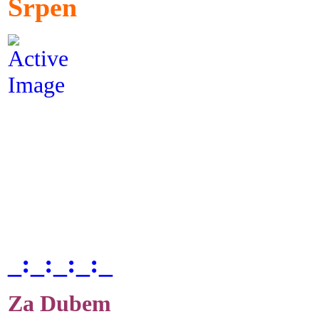
Srpen
_:_:_:_:_
Za Dubem