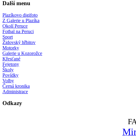
Další menu
Plazíkovo digifoto
Z Galerie u Plazíka
Okolí Peruce
Fotbal na Peruci
Sport
Židovský hřbitov
Motorky
Galerie u Kozorožce
Křesťané
Fejetony
Školy
Povídky
Volby
Černá kronika
Administrace
Odkazy
F
Mir