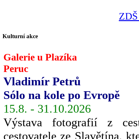
ZDŠ 
Kulturní akce
Galerie u Plazíka
Peruc
Vladimír Petrů
Sólo na kole po Evropě
15.8. - 31.10.2026
Výstava fotografií z ces
cestovatele ze Slavětína, kt