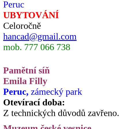
Peruc
UBYTOVÁNÍ
Celoročně
hancad@gmail.com
mob. 777 066 738
Pamětní síň
Emila Filly
Peruc,
zámecký park
Otevírací doba:
Z technických důvodů zavřeno.
Muzeum české vesnice