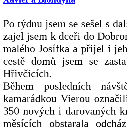
Po týdnu jsem se sešel s dal
zajel jsem k dceři do Dobrom
malého Josífka a přijel i je
cestě domů jsem se zasta
Hřivčicích.
Během posledních návš
kamarádkou Vierou označili,
350 nových i darovaných kn
měsících obstarala odcház