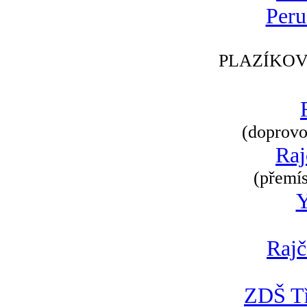
Peru
PLAZÍKOV
(doprovod
Raj
(přemís
Rajč
ZDŠ Tř