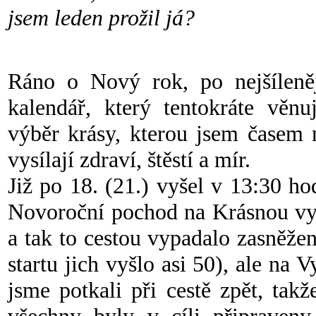
jsem leden prožil já?
Ráno o Nový rok, po nejšíleněj
kalendář, který tentokráte věn
výběr krásy, kterou jsem časem 
vysílají zdraví, štěstí a mír.
Již po 18. (21.) vyšel v 13:30 ho
Novoroční pochod na Krásnou vyh
a tak to cestou vypadalo zasněže
startu jich vyšlo asi 50), ale na 
jsme potkali při cestě zpět, tak