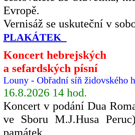
Evropě.
Vernisáž se uskuteční v sob
PLAKÁTEK
Koncert hebrejských
a sefardských písní
Louny - Obřadní síň židovského h
16.8.2026 14 hod.
Koncert v podání Dua Roman
ve Sboru M.J.Husa Peruc
památek.