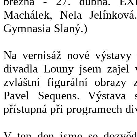
března - 27. dubna. 
Machálek, Nela Jelínková.
Gymnasia Slaný.)
Na vernisáž nové výstavy 
divadla Louny jsem zajel 
zvláštní figurální obrazy
Pavel Sequens. Výstava
přístupná při programech di
V ten den jsme se dozvěd