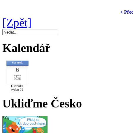
< Pře
[Zpět]
Kalendář
čtvrtek
6
srpen
2026
Oldřiška
týden 32
Ukliďme Česko