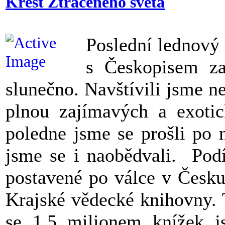
Křest Ztraceného světa
Poslední lednový
s Českopisem za
slunečno. Navštívili jsme n
plnou zajímavých a exotic
poledne jsme se prošli po 
jsme se i naobědvali. Podí
postavené po válce v Česku 
Krajské vědecké knihovny.
se 1,5 milionem knížek j