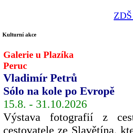
ZDŠ 
Kulturní akce
Galerie u Plazíka
Peruc
Vladimír Petrů
Sólo na kole po Evropě
15.8. - 31.10.2026
Výstava fotografií z ces
cestovatele ze Slavětína, kt