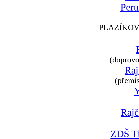
Peru
PLAZÍKOV
(doprovod
Raj
(přemís
Rajč
ZDŠ Tř