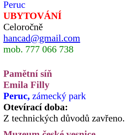
Peruc
UBYTOVÁNÍ
Celoročně
hancad@gmail.com
mob. 777 066 738
Pamětní síň
Emila Filly
Peruc,
zámecký park
Otevírací doba:
Z technických důvodů zavřeno.
Muzeum české vesnice