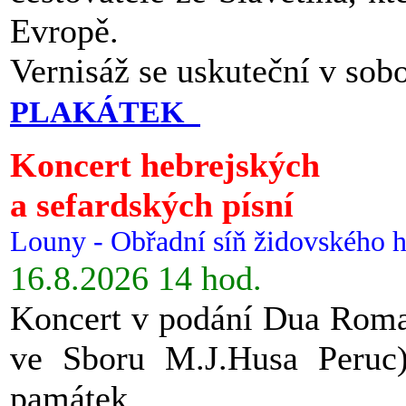
Evropě.
Vernisáž se uskuteční v sob
PLAKÁTEK
Koncert hebrejských
a sefardských písní
Louny - Obřadní síň židovského h
16.8.2026 14 hod.
Koncert v podání Dua Roman
ve Sboru M.J.Husa Peruc
památek.