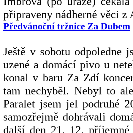
Imbrová (po úraze) čekala
připraveny nádherné věci z 
Předvánoční tržnice Za Dubem
Ještě v sobotu odpoledne j
uzené a domácí pivo u net
konal v baru Za Zdí koncer
tam nechyběl. Nebyl to ale
Paralet jsem jel podruhé 2
samozřejmě dohrávali d
další den 21. 12. příjemné