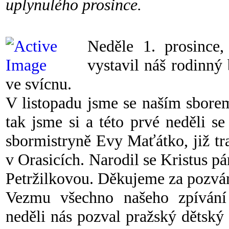
uplynulého prosince.
Neděle 1. prosince,
vystavil náš rodinný
ve svícnu.
V listopadu jsme se naším sborem
tak jsme si a této prvé neděli 
sbormistryně Evy Maťátko, již tr
v Orasicích. Narodil se Kristus 
Petržilkovou. Děkujeme za pozvá
Vezmu všechno našeho zpívání 
neděli nás pozval pražský dětský