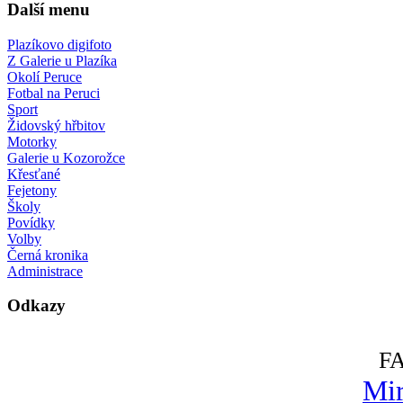
Další menu
Plazíkovo digifoto
Z Galerie u Plazíka
Okolí Peruce
Fotbal na Peruci
Sport
Židovský hřbitov
Motorky
Galerie u Kozorožce
Křesťané
Fejetony
Školy
Povídky
Volby
Černá kronika
Administrace
Odkazy
F
Mir