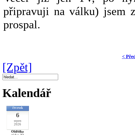
připravuji na válku) jsem 
prospal.
< Pře
[Zpět]
Kalendář
čtvrtek
6
srpen
2026
Oldřiška
týden 32