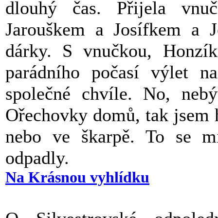
dlouhý čas.
Přijela vn
Jarouškem a Josífkem a Je
dárky. S vnučkou, Honzík
parádního počasí výlet n
společné chvíle. No, neb
Ořechovky domů, tak jsem h
nebo ve škarpě. To se mi
odpadly.
Na Krásnou vyhlídku