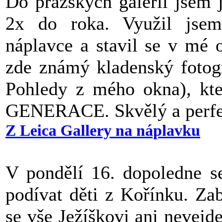
Do pražských galerií jsem j
2x do roka. Využil jsem
náplavce a stavil se v mé 
zde známý kladenský fotogr
Pohledy z mého okna), kt
GENERACE. Skvělý a perfe
Z Leica Gallery na náplavku
V pondělí 16. dopoledne s
podívat děti z Kořínku. Zab
se vše Ježíškovi ani nevej