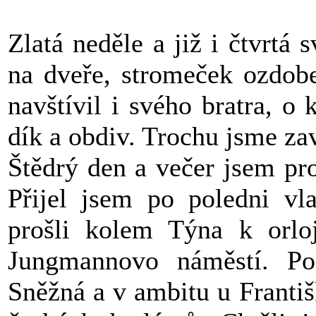
Zlatá neděle a již i čtvrtá s
na dveře, stromeček ozdob
navštívil i svého bratra, o 
dík a obdiv. Trochu jsme za
Štědrý den a večer jsem pr
Přijel jsem po poledni v
prošli kolem Týna k orlo
Jungmannovo náměstí. Po
Sněžná a v ambitu u Františ