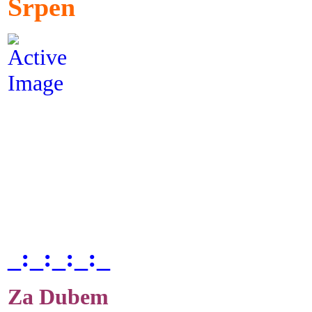
Srpen
_:_:_:_:_
Za Dubem