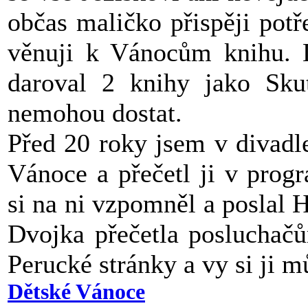
občas maličko přispěji pot
věnuji k Vánocům knihu. L
daroval 2 knihy jako Sku
nemohou dostat.
Před 20 roky jsem v divadl
Vánoce a přečetl ji v prog
si na ni vzpomněl a poslal 
Dvojka přečetla posluchačů
Perucké stránky a vy si ji 
Dětské Vánoce