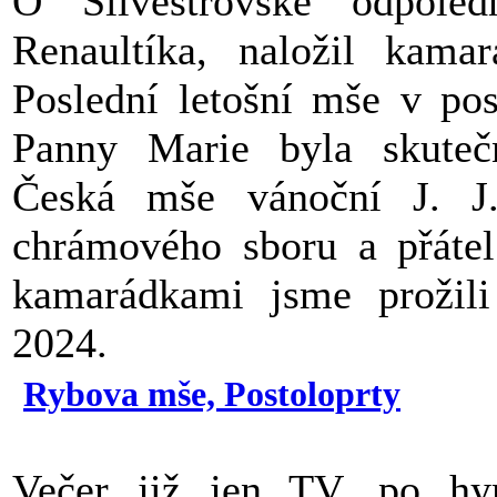
O Silvestrovské odpoled
Renaultíka, naložil kama
Poslední letošní mše v pos
Panny Marie byla skutečn
Česká mše vánoční J. J
chrámového sboru a přátel
kamarádkami jsme prožili
2024.
Rybova mše, Postoloprty
Večer již jen TV, po hy