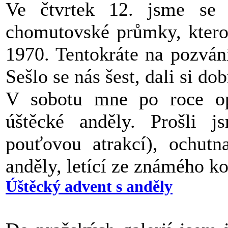
Ve čtvrtek 12. jsme se 
chomutovské průmky, ktero
1970. Tentokráte na pozván
Sešlo se nás šest, dali si do
V sobotu mne po roce op
úštěcké anděly. Prošli 
pouťovou atrakcí), ochutn
anděly, letící ze známého ko
Úštěcký advent s anděly