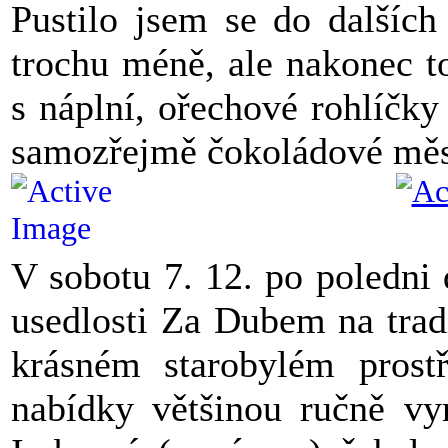
Pustilo jsem se do dalších
trochu méně, ale nakonec t
s náplní, ořechové rohlíčk
samozřejmě čokoládové měs
V sobotu 7. 12. po poledni 
usedlosti Za Dubem na trad
krásném starobylém prostř
nabídky většinou ručně vy