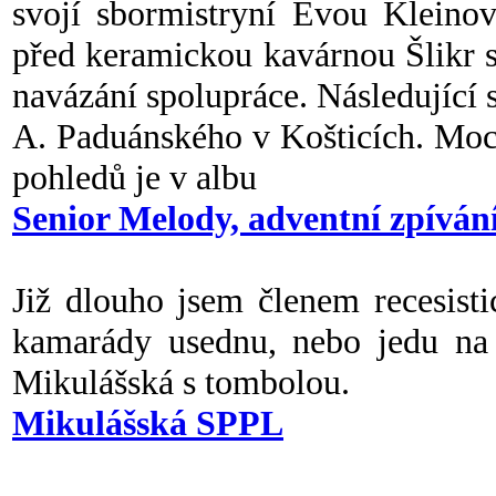
svojí sbormistryní Evou Kleino
před keramickou kavárnou Šlikr s
navázání spolupráce. Následující s
A. Paduánského v Košticích. Moc 
pohledů je v albu
Senior Melody, adventní zpíván
Již dlouho jsem členem recesist
kamarády usednu, nebo jedu na r
Mikulášská s tombolou.
Mikulášská SPPL