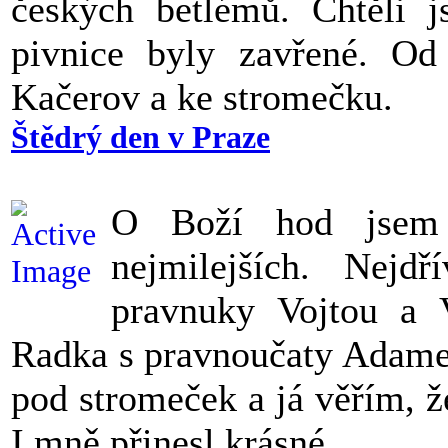
českých betlémů. Chtěli j
pivnice byly zavřené. O
Kačerov a ke stromečku.
Štědrý den v Praze
O Boží hod jsem
nejmilejších. Nej
pravnuky Vojtou a 
Radka s pravnoučaty Adamem
pod stromeček a já věřím, ž
I mně přinesl krásné.