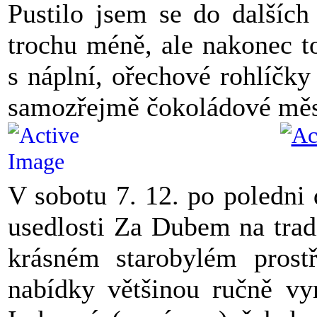
Pustilo jsem se do dalších
trochu méně, ale nakonec t
s náplní, ořechové rohlíčk
samozřejmě čokoládové měs
V sobotu 7. 12. po poledni 
usedlosti Za Dubem na trad
krásném starobylém prostř
nabídky většinou ručně vy