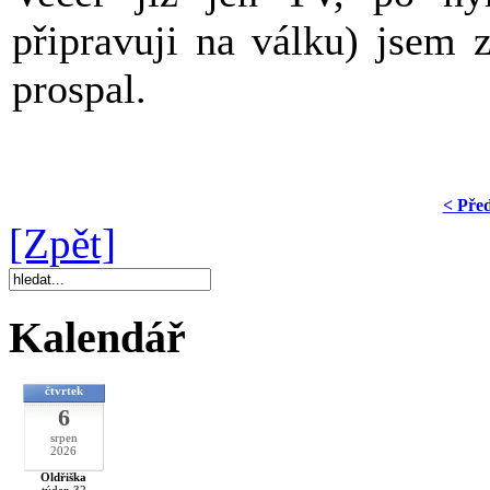
připravuji na válku) jsem 
prospal.
< Pře
[Zpět]
Kalendář
čtvrtek
6
srpen
2026
Oldřiška
týden 32