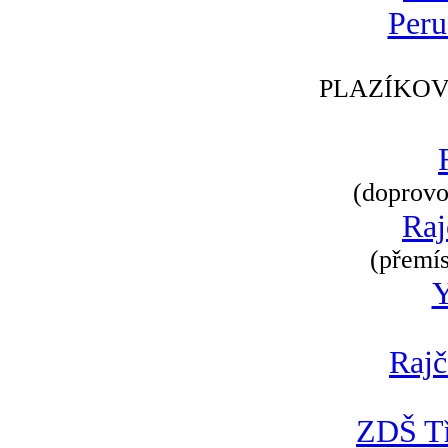
Peru
PLAZÍKOV
(doprovod
Raj
(přemís
Rajč
ZDŠ Tř