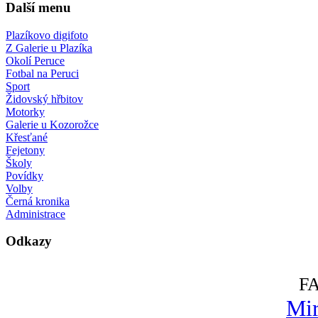
Další menu
Plazíkovo digifoto
Z Galerie u Plazíka
Okolí Peruce
Fotbal na Peruci
Sport
Židovský hřbitov
Motorky
Galerie u Kozorožce
Křesťané
Fejetony
Školy
Povídky
Volby
Černá kronika
Administrace
Odkazy
F
Mir