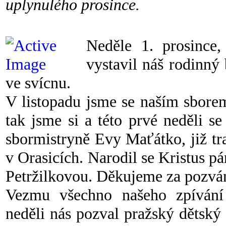
uplynulého prosince.
Neděle 1. prosince,
vystavil náš rodinný
ve svícnu.
V listopadu jsme se naším sborem
tak jsme si a této prvé neděli 
sbormistryně Evy Maťátko, již tr
v Orasicích. Narodil se Kristus 
Petržilkovou. Děkujeme za pozvá
Vezmu všechno našeho zpívání 
neděli nás pozval pražský dětský