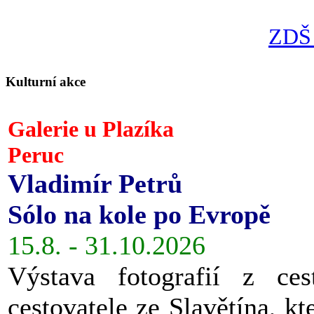
ZDŠ 
Kulturní akce
Galerie u Plazíka
Peruc
Vladimír Petrů
Sólo na kole po Evropě
15.8. - 31.10.2026
Výstava fotografií z ces
cestovatele ze Slavětína, kt