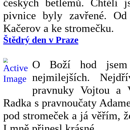
českých betlémů. Chtěli j
pivnice byly zavřené. O
Kačerov a ke stromečku.
Štědrý den v Praze
O Boží hod jsem
nejmilejších. Nej
pravnuky Vojtou a 
Radka s pravnoučaty Adamem
pod stromeček a já věřím, ž
I mně přinesl krásné.