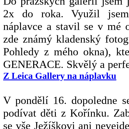
Do pražských galerií jsem j
2x do roka. Využil jsem
náplavce a stavil se v mé 
zde známý kladenský fotogr
Pohledy z mého okna), kt
GENERACE. Skvělý a perfe
Z Leica Gallery na náplavku
V pondělí 16. dopoledne s
podívat děti z Kořínku. Zab
se vše Ježíškovi ani nevej