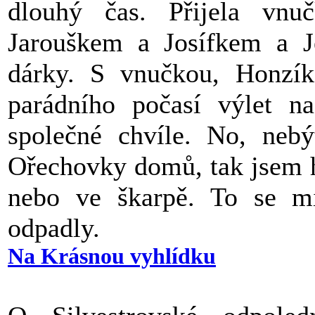
dlouhý čas.
Přijela vn
Jarouškem a Josífkem a Je
dárky. S vnučkou, Honzík
parádního počasí výlet n
společné chvíle. No, neb
Ořechovky domů, tak jsem h
nebo ve škarpě. To se mi
odpadly.
Na Krásnou vyhlídku