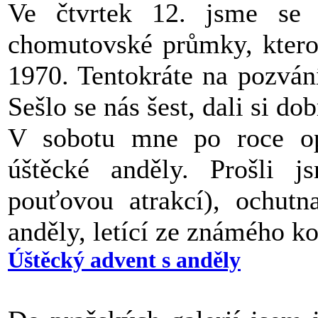
Ve čtvrtek 12. jsme se 
chomutovské průmky, ktero
1970. Tentokráte na pozván
Sešlo se nás šest, dali si do
V sobotu mne po roce op
úštěcké anděly. Prošli 
pouťovou atrakcí), ochutn
anděly, letící ze známého ko
Úštěcký advent s anděly