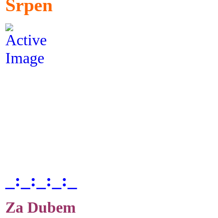
Srpen
_:_:_:_:_
Za Dubem