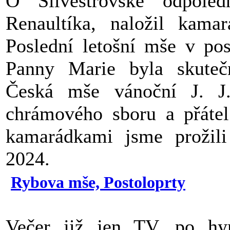
O Silvestrovské odpoled
Renaultíka, naložil kama
Poslední letošní mše v pos
Panny Marie byla skutečn
Česká mše vánoční J. J
chrámového sboru a přátel
kamarádkami jsme prožili
2024.
Rybova mše, Postoloprty
Večer již jen TV, po hy