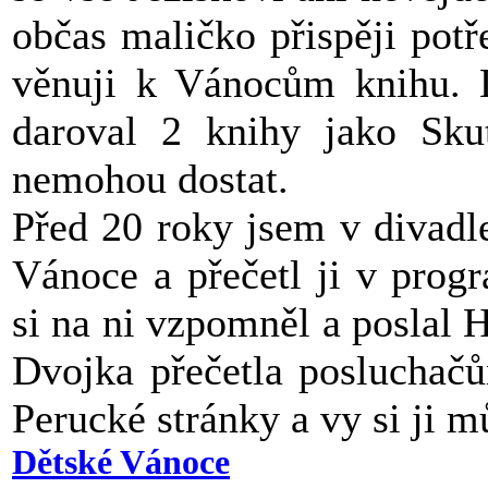
občas maličko přispěji pot
věnuji k Vánocům knihu. L
daroval 2 knihy jako Sku
nemohou dostat.
Před 20 roky jsem v divadl
Vánoce a přečetl ji v prog
si na ni vzpomněl a poslal 
Dvojka přečetla posluchačů
Perucké stránky a vy si ji 
Dětské Vánoce