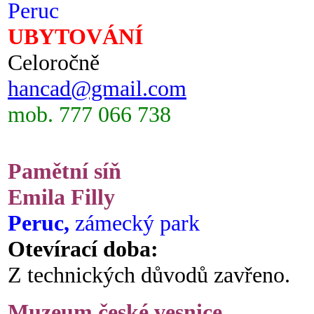
Peruc
UBYTOVÁNÍ
Celoročně
hancad@gmail.com
mob. 777 066 738
Pamětní síň
Emila Filly
Peruc,
zámecký park
Otevírací doba:
Z technických důvodů zavřeno.
Muzeum české vesnice