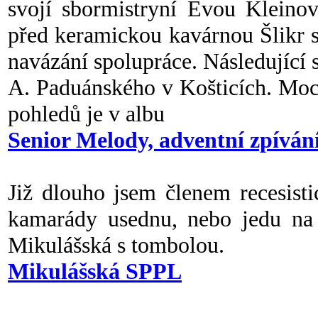
svojí sbormistryní Evou Kleino
před keramickou kavárnou Šlikr s
navázání spolupráce. Následující s
A. Paduánského v Košticích. Moc 
pohledů je v albu
Senior Melody, adventní zpíván
Již dlouho jsem členem recesist
kamarády usednu, nebo jedu na r
Mikulášská s tombolou.
Mikulášská SPPL