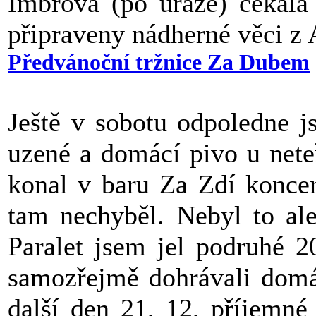
Imbrová (po úraze) čekala
připraveny nádherné věci z 
Předvánoční tržnice Za Dubem
Ještě v sobotu odpoledne j
uzené a domácí pivo u net
konal v baru Za Zdí koncer
tam nechyběl. Nebyl to ale
Paralet jsem jel podruhé 2
samozřejmě dohrávali d
další den 21. 12. příjemné