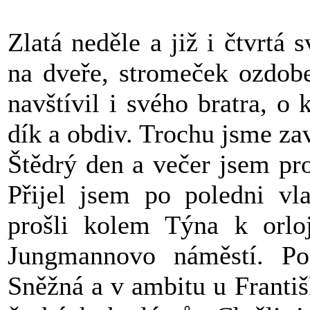
Zlatá neděle a již i čtvrtá s
na dveře, stromeček ozdob
navštívil i svého bratra, o 
dík a obdiv. Trochu jsme za
Štědrý den a večer jsem pr
Přijel jsem po poledni v
prošli kolem Týna k orlo
Jungmannovo náměstí. Po
Sněžná a v ambitu u Františ