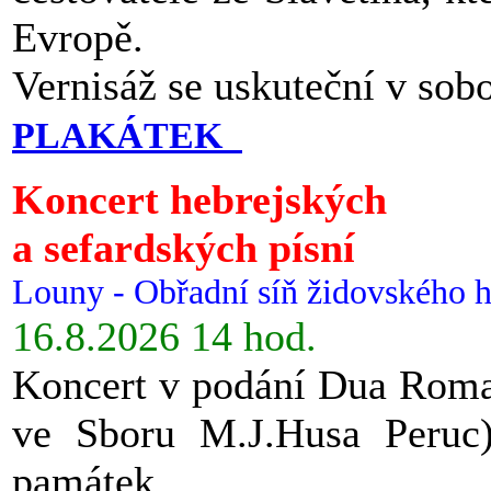
Evropě.
Vernisáž se uskuteční v sob
PLAKÁTEK
Koncert hebrejských
a sefardských písní
Louny - Obřadní síň židovského h
16.8.2026 14 hod.
Koncert v podání Dua Roman
ve Sboru M.J.Husa Peruc
památek.