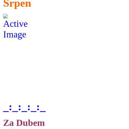
Srpen
_:_:_:_:_
Za Dubem