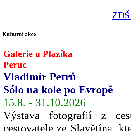
ZDŠ 
Kulturní akce
Galerie u Plazíka
Peruc
Vladimír Petrů
Sólo na kole po Evropě
15.8. - 31.10.2026
Výstava fotografií z ces
cestovatele ze Slavětína, kt