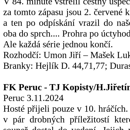
V 84. minutě vstřelil čestný úsp
za tomto zápasu jsou 2. červené 
a ten po odpískání vrazil do na
oba do sprch.... Prohra po úctyho
Ale každá série jednou končí.
Rozhodčí: Umon Jiří – Mašek Luk
Branky: Hejlík D. 44,71,77; Dura
FK Peruc - TJ Kopisty/H.Jiřetín
Peruc 3.11.2024
Hosté přijeli pouze v 10. hráčích
v pár drobných příležitostí kte