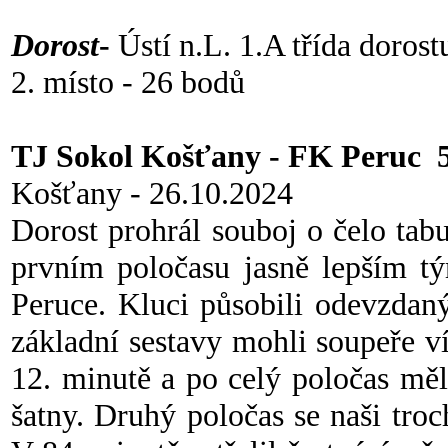
Dorost
-
Ústí n.L. 1.A třída dorost
2. místo - 26 bodů
TJ Sokol Košťany - FK Peruc 5
Košťany - 26.10.2024
Dorost prohrál souboj o čelo ta
prvním poločasu jasně lepším t
Peruce. Kluci působili odevzdan
základní sestavy mohli soupeře ví
12. minutě a po celý poločas mě
šatny. Druhý poločas se naši troch