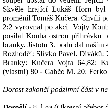
soupeř dostal do vedení. Jejich 
Skvěle hrající Lukáš Horn byl
proměnil Tomáš Kučera. Chvíli po 
2:2 vyrovnal po akci Vojty Koub
posílal Kouba ostrou přihrávku p
branky. Jistotu 3. bodů dal naším
Rozhodčí: Slívko Pavel. Diváků: 
Branky: Kučera Vojta 64,82; K
(vlastní) 80 - Gabčo M. 20; Ferko
Dorost zakončí podzimní část v ne
Dospělí
- 8. liga (Okresní přebor 