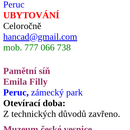
Peruc
UBYTOVÁNÍ
Celoročně
hancad@gmail.com
mob. 777 066 738
Pamětní síň
Emila Filly
Peruc,
zámecký park
Otevírací doba:
Z technických důvodů zavřeno.
Muzeum české vesnice