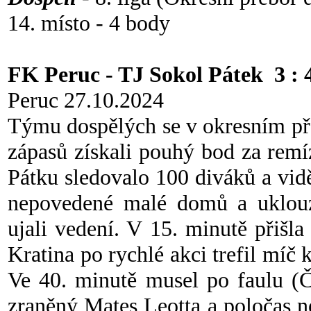
14. místo - 4 body
FK Peruc - TJ Sokol Pátek 3 : 
Peruc 27.10.2024
Týmu dospělých se v okresním pře
zápasů získali pouhý bod za rem
Pátku sledovalo 100 diváků a vidě
nepovedené malé domů a uklouz
ujali vedení. V 15. minutě přišl
Kratina po rychlé akci trefil míč k
Ve 40. minutě musel po faulu (
zraněný Mates Leotta a poločas n