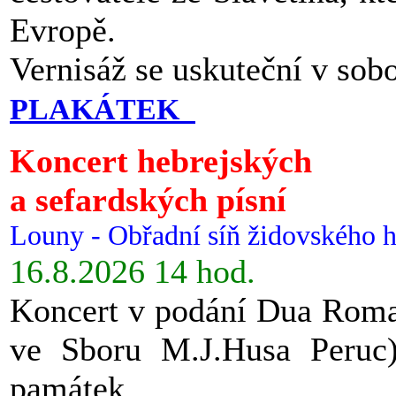
Evropě.
Vernisáž se uskuteční v sob
PLAKÁTEK
Koncert hebrejských
a sefardských písní
Louny - Obřadní síň židovského h
16.8.2026 14 hod.
Koncert v podání Dua Roman
ve Sboru M.J.Husa Peruc
památek.