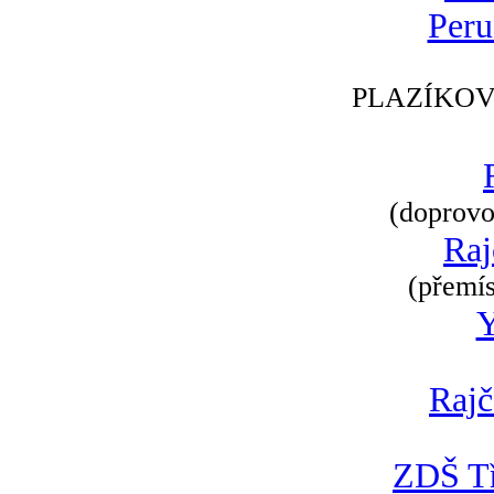
Peru
PLAZÍKOV
(doprovod
Raj
(přemís
Rajč
ZDŠ Tř