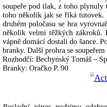
soupeře pod tlak, z toho plynuly 
toho několik jak se říká tutovek.
druhém poločasu se hra vyrovnal
několik velmi těžkých zákroků. 
vápně domácí dostali do šance. Po
branky. Další prohra se soupeřem 
Rozhodčí: Bechynský Tomáš – Spi
Branky: Oračko P. 90
Poslední zápas podzimu odehra