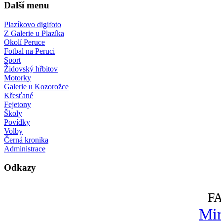
Další menu
Plazíkovo digifoto
Z Galerie u Plazíka
Okolí Peruce
Fotbal na Peruci
Sport
Židovský hřbitov
Motorky
Galerie u Kozorožce
Křesťané
Fejetony
Školy
Povídky
Volby
Černá kronika
Administrace
Odkazy
F
Mir