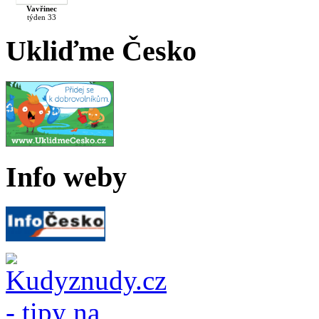
Vavřinec
týden 33
Ukliďme Česko
Info weby