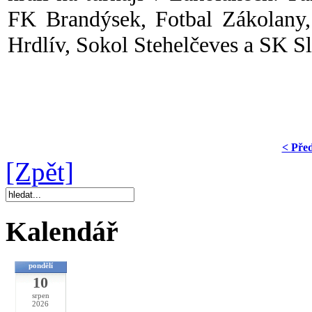
FK Brandýsek, Fotbal Zákolany
Hrdlív, Sokol Stehelčeves a SK S
< Pře
[Zpět]
Kalendář
pondělí
10
srpen
2026