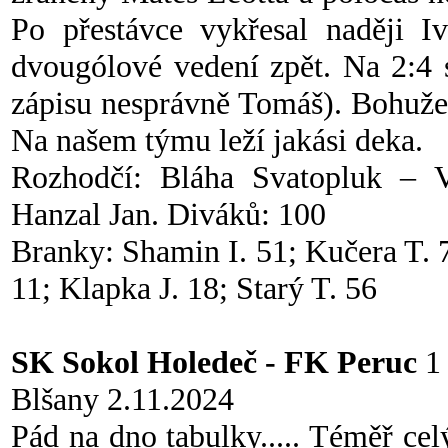
Po přestávce vykřesal naději Iv
dvougólové vedení zpět. Na 2:4 s
zápisu nesprávně Tomáš). Bohužel
Na našem týmu leží jakási deka.
Rozhodčí: Bláha Svatopluk – Ve
Hanzal Jan. Diváků: 100
Branky: Shamin I. 51; Kučera T. 7
11; Klapka J. 18; Starý T. 56
SK Sokol Holedeč - FK Peruc
1 
Blšany 2.11.2024
Pád na dno tabulky..... Téměř cel