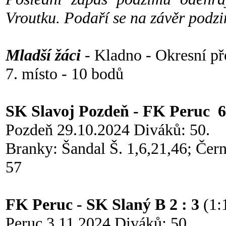
Vroutku. Podaří se na závěr podz
Mladší žáci
- Kladno - Okresní př
7. místo - 10 bodů
SK Slavoj Pozdeň - FK Peruc 6 
Pozdeň 29.10.2024 Diváků: 50.
Branky: Šandal Š. 1,6,21,46; Čern
57
FK Peruc - SK Slaný B 2 : 3
(1:
Peruc 3.11.2024 Diváků: 50.