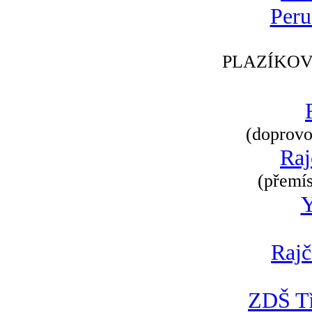
Peru
PLAZÍKOV
(doprovod
Raj
(přemís
Rajč
ZDŠ Tř