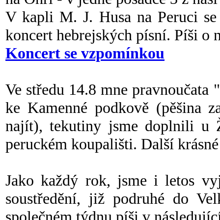
V kapli M. J. Husa na Peruci se v
koncert hebrejských písní. Píši o
Koncert se vzpomínkou
Ve středu 14.8 mne pravnoučata "
ke Kamenné podkově (pěšina zar
najít), tekutiny jsme doplnili u
peruckém koupališti. Další krásné
Jako každý rok, jsme i letos vy
soustředění, již podruhé do Ve
společném týdnu píši v následujíc