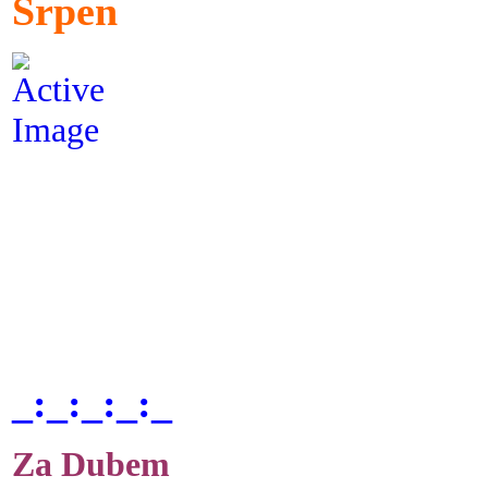
Srpen
_:_:_:_:_
Za Dubem