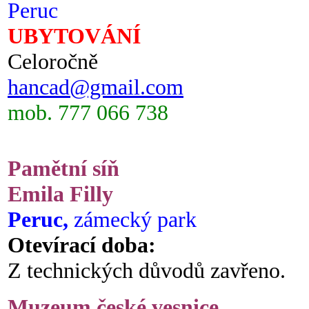
Peruc
UBYTOVÁNÍ
Celoročně
hancad@gmail.com
mob. 777 066 738
Pamětní síň
Emila Filly
Peruc,
zámecký park
Otevírací doba:
Z technických důvodů zavřeno.
Muzeum české vesnice