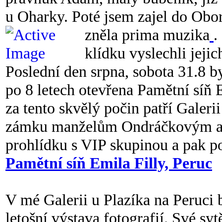
u Oharky. Poté jsem zajel do Obo
zněla prima muzika
.
klídku vyslechli jeji
Poslední den srpna, sobota 31.8 b
po 8 letech otevřena Pamětní síň 
za tento skvělý počin patří Galer
zámku manželům Ondráčkovým a Ús
prohlídku s VIP skupinou a pak p
Pamětní síň Emila Filly, Peruc
V mé Galerii u Plazíka na Peruci 
letošní výstava fotografií. Své s