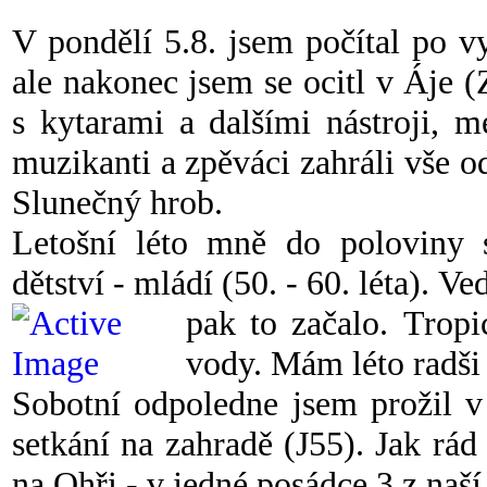
V pondělí 5.8. jsem počítal po 
ale nakonec jsem se ocitl v Áje
s kytarami a dalšími nástroji, 
muzikanti a zpěváci zahráli vše o
Slunečný hrob.
Letošní léto mně do poloviny 
dětství - mládí (50. - 60. léta). Ve
pak to začalo.
Tropi
vody. Mám léto radši 
Sobotní odpoledne jsem prožil v 
setkání na zahradě (J55). Jak rád
na Ohři - v jedné posádce 3 z naší