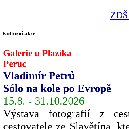
ZDŠ 
Kulturní akce
Galerie u Plazíka
Peruc
Vladimír Petrů
Sólo na kole po Evropě
15.8. - 31.10.2026
Výstava fotografií z ces
cestovatele ze Slavětína, kt