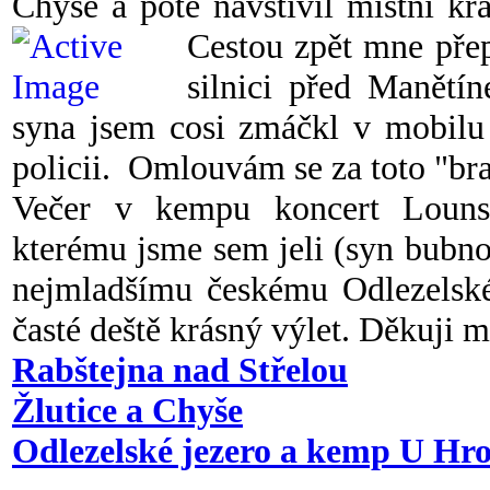
Chyše a poté navštívil místní k
Cestou zpět mne přep
silnici před Manětí
syna jsem cosi zmáčkl v mobilu 
policii. Omlouvám se za toto "bra
Večer v kempu koncert Lounsk
kterému jsme sem jeli (syn bubn
nejmladšímu českému Odlezelském
časté deště krásný výlet. Děkuj
Rabštejna nad Střelou
Žlutice a Chyše
Odlezelské jezero a kemp U Hr