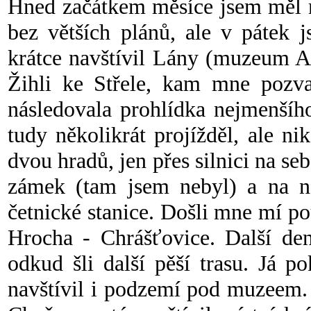
Hned začátkem měsíce jsem měl n
bez větších plánů, ale v pátek 
krátce navštívil Lány (muzeum A
Žihli ke Střele, kam mne pozva
následovala prohlídka nejmenšíh
tudy několikrát projížděl, ale ni
dvou hradů, jen přes silnici na se
zámek (tam jsem nebyl) a na n
četnické stanice. Došli mne mí po
Hrocha - Chrášťovice. Další de
odkud šli další pěší trasu. Já p
navštívil i podzemí pod muzeem.