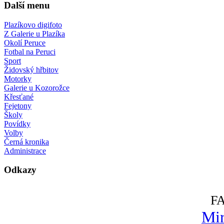
Další menu
Plazíkovo digifoto
Z Galerie u Plazíka
Okolí Peruce
Fotbal na Peruci
Sport
Židovský hřbitov
Motorky
Galerie u Kozorožce
Křesťané
Fejetony
Školy
Povídky
Volby
Černá kronika
Administrace
Odkazy
F
Mir