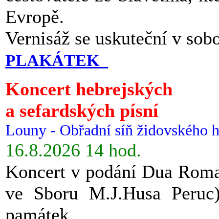
Evropě.
Vernisáž se uskuteční v sob
PLAKÁTEK
Koncert hebrejských
a sefardských písní
Louny - Obřadní síň židovského h
16.8.2026 14 hod.
Koncert v podání Dua Roman
ve Sboru M.J.Husa Peruc
památek.