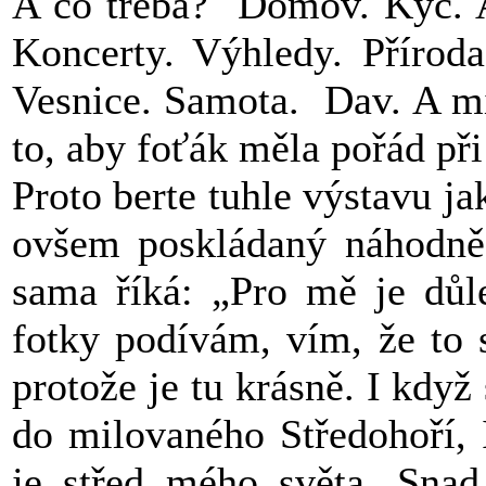
A co třeba? Domov. Kýč. Ar
Koncerty. Výhledy. Přírod
Vesnice. Samota. Dav. A mili
to, aby foťák měla pořád př
Proto berte tuhle výstavu j
ovšem poskládaný náhodně 
sama říká: „Pro mě je důle
fotky podívám, vím, že to s
protože je tu krásně. I když
do milovaného Středohoří, 
je střed mého světa. Snad