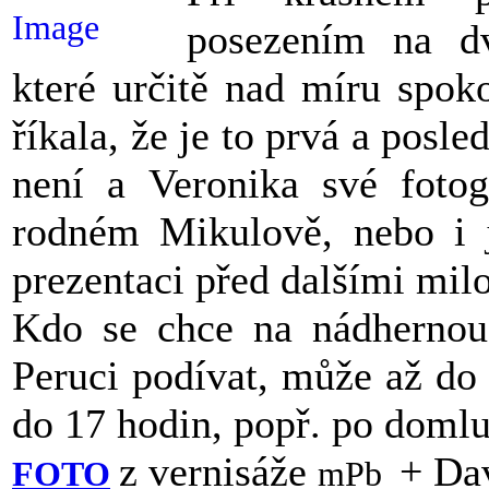
posezením na d
které určitě nad míru spoko
říkala, že je to prvá a posle
není a Veronika své fotogr
rodném Mikulově, nebo i ji
prezentaci před dalšími milo
Kdo se chce na nádhernou 
Peruci podívat, může až do 
do 17 hodin, popř. po domlu
z vernisáže
+ Da
FOTO
mPb