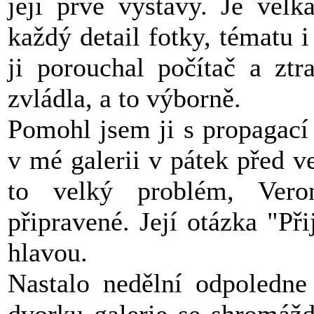
její prvé výstavy. Je velk
každý detail fotky, tématu i
ji porouchal počítač a ztr
zvládla, a to výborně.
Pomohl jsem ji s propagací
v mé galerii v pátek před ve
to velký problém, Ver
připravené. Její otázka "Při
hlavou.
Nastalo nedělní odpoledne
dvorku galerie se shromáždi