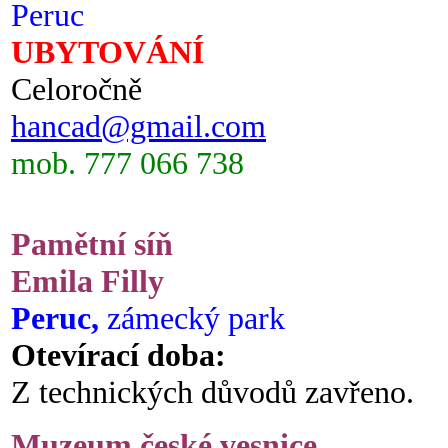
Peruc
UBYTOVÁNÍ
Celoročně
hancad@gmail.com
mob. 777 066 738
Pamětní síň
Emila Filly
Peruc,
zámecký park
Otevírací doba:
Z technických důvodů zavřeno.
Muzeum české vesnice