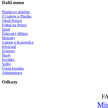
Další menu
Plazíkovo digifoto
Z Galerie u Plazíka
Okolí Peruce
Fotbal na Peruci
Sport
Židovský hřbitov
Motorky
Galerie u Kozorožce
Křesťané
Fejetony
Školy
Povídky
Volby
Černá kronika
Administrace
Odkazy
F
Mir