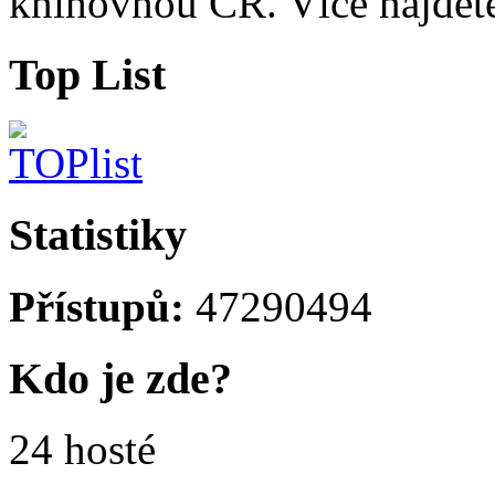
knihovnou ČR. Více najde
Top List
Statistiky
Přístupů:
47290494
Kdo je zde?
24 hosté