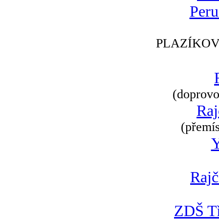
Peru
PLAZÍKOV
(doprovod
Raj
(přemís
Rajč
ZDŠ Tř