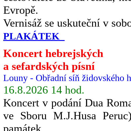
Evropě.
Vernisáž se uskuteční v sob
PLAKÁTEK
Koncert hebrejských
a sefardských písní
Louny - Obřadní síň židovského h
16.8.2026 14 hod.
Koncert v podání Dua Roman
ve Sboru M.J.Husa Peruc
památek.