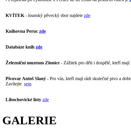
KVÍTEK
- lounský pěvecký sbor najdete
zde
Knihovna Peruc
zde
Databáze knih
zde
Železniční muzeum Zlonice
- Zážitek pro děti i dospělé, kteří mají
Pivovar Antoš Slaný
- Pro vás, kteří mají rádi skutečné pivo a dobré
Zavítejte
sem
Libochovické listy
zde
GALERIE