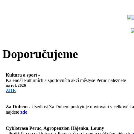
Doporučujeme
Kultura a sport -
Kalendář kulturních a sportovních akcí městyse Peruc naleznete
na rok 2026
ZDE
Za Dubem -
Usedlost Za Dubem poskytuje ubytování v celkové kapa
najdete
zde
Cyklotrasa Peruc, Agropenzion Hájenka, Louny
-
Projížďka po cyklotrase z Peruce až do Loun na pěkném videu je