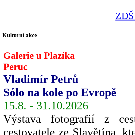
ZDŠ 
Kulturní akce
Galerie u Plazíka
Peruc
Vladimír Petrů
Sólo na kole po Evropě
15.8. - 31.10.2026
Výstava fotografií z ces
cestovatele ze Slavětína, kt