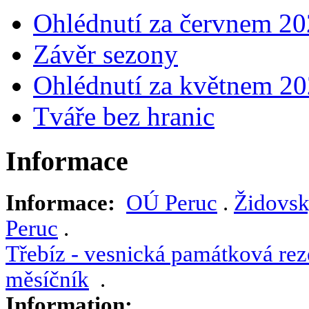
Ohlédnutí za červnem 2
Závěr sezony
Ohlédnutí za květnem 2
Tváře bez hranic
Informace
Informace:
OÚ Peruc
.
Židovsk
Peruc
.
Třebíz - vesnická památková rez
měsíčník
.
Information: