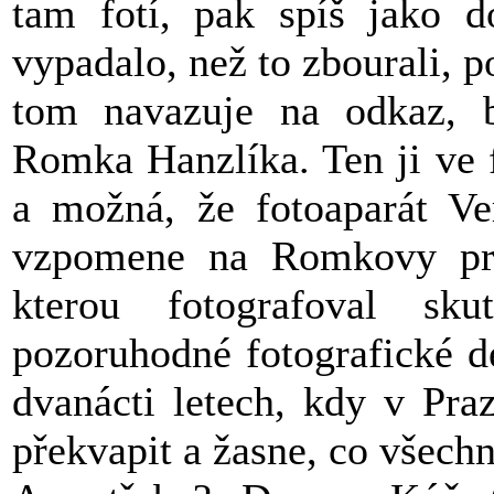
tam fotí, pak spíš jako d
vypadalo, než to zbourali, p
tom navazuje na odkaz, b
Romka Hanzlíka. Ten ji ve 
a možná, že fotoaparát Ver
vzpomene na Romkovy proj
kterou fotografoval sk
pozoruhodné fotografické d
dvanácti letech, kdy v Pra
překvapit a žasne, co všechn