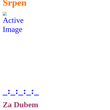
Srpen
_:_:_:_:_
Za Dubem