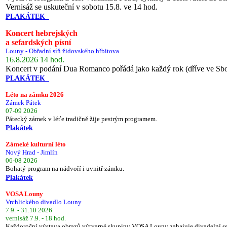
Vernisáž se uskuteční v sobotu 15.8. ve 14 hod.
PLAKÁTEK
Koncert hebrejských
a sefardských písní
Louny - Obřadní síň židovského hřbitova
16.8.2026 14 hod.
Koncert v podání Dua Romanco pořádá jako každý rok (dříve ve Sb
PLAKÁTEK
Léto na zámku 2026
Zámek Pátek
07-09 2026
Pátecký zámek v léťe tradičně žije pestrým programem.
Plakátek
Zámeké kulturní léto
Nový Hrad - Jimlín
06-08 2026
Bohatý program na nádvoří i uvnitř zámku.
Plakátek
VOSA Louny
Vrchlického divadlo Louny
7.9. - 31.10 2026
vernisáž 7.9. - 18 hod.
Každoroční výstava obrazů výtvarné skupiny VOSA Louny zahajuje divadelní s