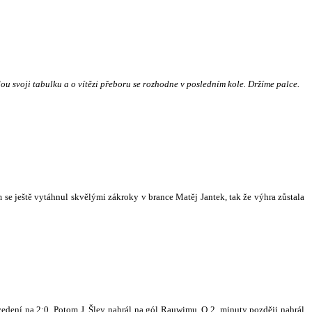
dou svoji tabulku a o vítězi přeboru se rozhodne v posledním kole. Držíme palce.
m se ještě vytáhnul skvělými zákroky v brance Matěj Jantek, tak že výhra zůstala
 vedení na 2:0. Potom J. Šley nahrál na gól Rauwimu. O 2. minuty později nahrál