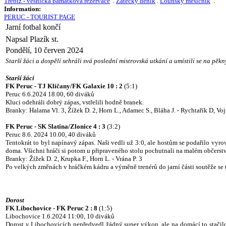
Třebíz - vesnická památková rezervace
.
Žatecký deník
.
Lounský měsíčník
.
Information:
PERUC - TOURIST PAGE
Jarní fotbal končí
Napsal Plazík st.
Pondělí, 10 červen 2024
Starší žáci a dospělí sehráli svá poslední mistrovská utkání a umístili se na pě
Starší žáci
FK Peruc - TJ Klíčany/FK Galaxie 10 : 2
(5:1)
Peruc 6.6.2024 18.00, 60 diváků
Kluci odehráli dobrý zápas, vstřelili hodně branek.
Branky: Halama Vl. 3, Žížek D. 2, Horn L., Adamec S., Bláha J. - Rychtařík D, Voj
FK Peruc - SK Slatina/Zlonice 4 : 3
(3:2)
Peruc 8.6. 2024 10.00, 40 diváků
Tentokrát to byl napínavý zápas. Naši vedli už 3:0, ale hostům se podařilo vyro
doma. Všichni hráči si potom u připraveného stolu pochutnali na malém občerst
Branky: Žížek D. 2, Krupka F., Horn L. - Vrána P. 3
Po velkých změnách v hráčkém kádru a výměně trenérů do jarní části soutěže se 
Dorost
FK Libochovice - FK Peruc 2 : 8
(1:5)
Libochovice 1.6.2024 11:00, 10 diváků
Dorost v Libochovicích nepředvedl žádný super výkon, ale na domácí to stačilo.