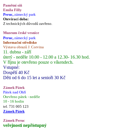
Pamětní síň
Emila Filly
Peruc,
zámecký park
Otevírací doba:
Z technických důvodů zavřeno.
Muzeum české vesnice
Peruc,
zámecký park
Informační středisko
Výstava obrazů J. Corvina
11. dubna - září
úterý - neděle 10.00 - 12.00 a 12.30- 16.30 hod.
V říjnu je otevřeno pouze o víkendech.
Vstupné:
Dospělí 40 Kč
Děti od 6 do 15 let a senioři 30 Kč
Zámek Pátek
Pátek nad Ohří
Otevřeno pátek - neděle
10 - 16 hodin
tel. 731 005 123
Zámek Pátek
Zámek Peruc
veřejnosti nepřístupný