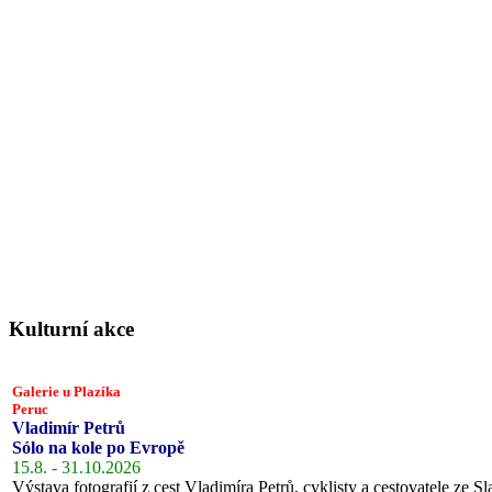
Kulturní akce
Galerie u Plazíka
Peruc
Vladimír Petrů
Sólo na kole po Evropě
15.8. - 31.10.2026
Výstava fotografií z cest Vladimíra Petrů, cyklisty a cestovatele ze Sl