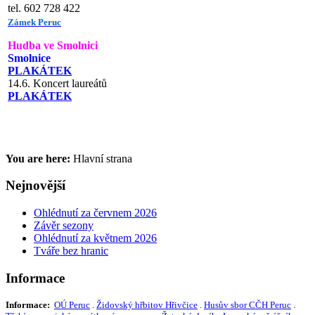
tel. 602 728 422
Zámek Peruc
Hudba ve Smolnici
Smolnice
PLAKÁTEK
14.6. Koncert laureátů
PLAKÁTEK
You are here:
Hlavní strana
Nejnovější
Ohlédnutí za červnem 2026
Závěr sezony
Ohlédnutí za květnem 2026
Tváře bez hranic
Informace
Informace:
OÚ Peruc
.
Židovský hřbitov Hřivčice
.
Husův sbor CČH Peruc
.