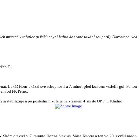
kných místech v tabulce (u žáků chybí jedno dohrané utkání soupeřů). Dorostenci ve
těch T.
vnat. Lukáš Horn ukázal své schopnosti a 7. minut před koncem vstřelil gól. Po to
vení od FK Peruc.
tým stabilizuje a po posledním kole je na krásném 4. místě OP 7+1 Kladno.
 Skóre otevřel v 7. minutě Honza Šley, as. Vojta Kučera a ten ve 20. zvýšil naše