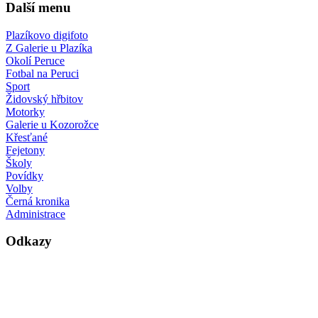
Další menu
Plazíkovo digifoto
Z Galerie u Plazíka
Okolí Peruce
Fotbal na Peruci
Sport
Židovský hřbitov
Motorky
Galerie u Kozorožce
Křesťané
Fejetony
Školy
Povídky
Volby
Černá kronika
Administrace
Odkazy