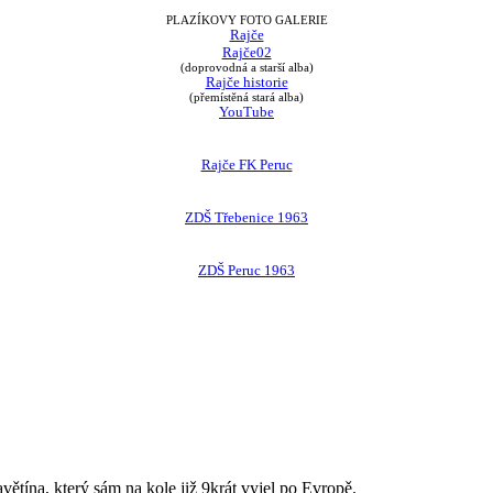
PLAZÍKOVY FOTO GALERIE
Rajče
Rajče02
(doprovodná a starší alba)
Rajče historie
(přemístěná stará alba)
YouTube
Rajče FK Peruc
ZDŠ Třebenice 1963
ZDŠ Peruc 1963
avětína, který sám na kole již 9krát vyjel po Evropě.