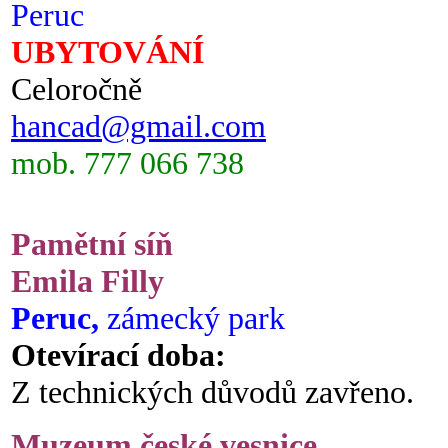
Peruc
UBYTOVÁNÍ
Celoročně
hancad@gmail.com
mob. 777 066 738
Pamětní síň
Emila Filly
Peruc,
zámecký park
Otevírací doba:
Z technických důvodů zavřeno.
Muzeum české vesnice