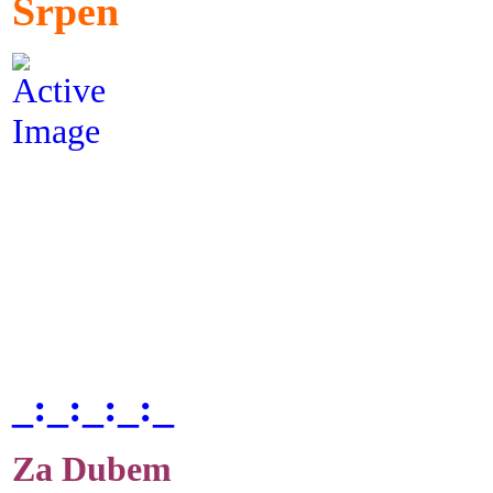
Srpen
_:_:_:_:_
Za Dubem