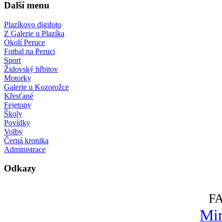
Další menu
Plazíkovo digifoto
Z Galerie u Plazíka
Okolí Peruce
Fotbal na Peruci
Sport
Židovský hřbitov
Motorky
Galerie u Kozorožce
Křesťané
Fejetony
Školy
Povídky
Volby
Černá kronika
Administrace
Odkazy
F
Mir