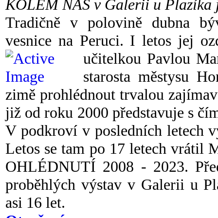
KOLEM NÁS v Galerii u Plazíka js
Tradičně v polovině dubna bý
vesnice na Peruci. I letos jej o
učitelkou Pavlou Ma
starosta městysu Ho
zimě prohlédnout trvalou zajímav
již od roku 2000 představuje s č
V podkroví v posledních letech vy
Letos se tam po 17 letech vrátil 
OHLÉDNUTÍ 2008 - 2023. Předs
proběhlých výstav v Galerii u Pl
asi 16 let.