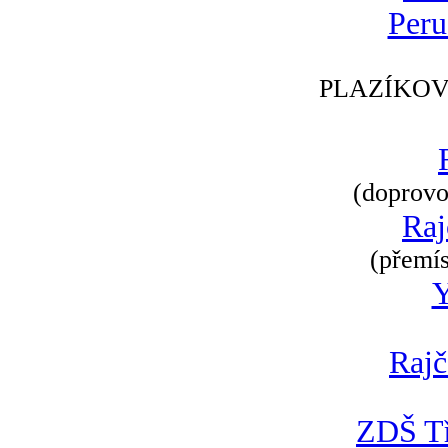
Peru
PLAZÍKOV
(doprovod
Raj
(přemís
Rajč
ZDŠ Tř