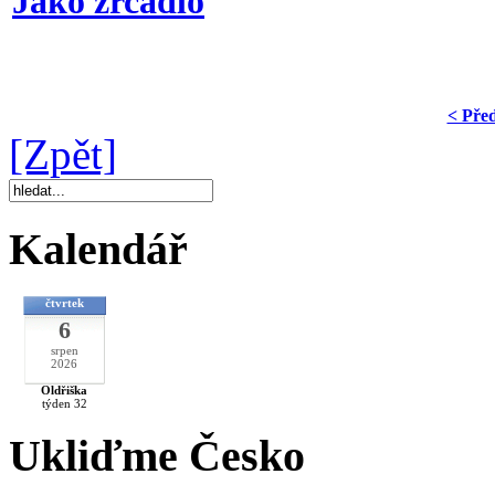
Jako zrcadlo
< Pře
[Zpět]
Kalendář
čtvrtek
6
srpen
2026
Oldřiška
týden 32
Ukliďme Česko