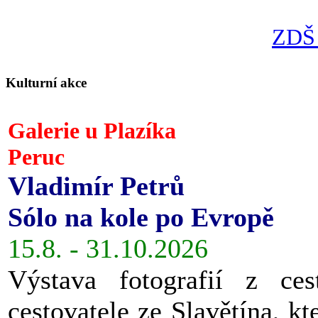
ZDŠ 
Kulturní akce
Galerie u Plazíka
Peruc
Vladimír Petrů
Sólo na kole po Evropě
15.8. - 31.10.2026
Výstava fotografií z ces
cestovatele ze Slavětína, kt