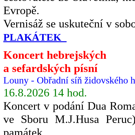
Evropě.
Vernisáž se uskuteční v sob
PLAKÁTEK
Koncert hebrejských
a sefardských písní
Louny - Obřadní síň židovského h
16.8.2026 14 hod.
Koncert v podání Dua Roman
ve Sboru M.J.Husa Peruc
památek.