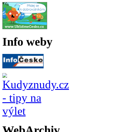
Info weby
WebArchiv