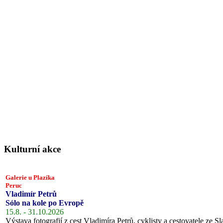
Kulturní akce
Galerie u Plazíka
Peruc
Vladimír Petrů
Sólo na kole po Evropě
15.8. - 31.10.2026
Výstava fotografií z cest Vladimíra Petrů, cyklisty a cestovatele ze Sl