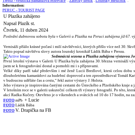
Třebíz - vesnická památková rezervace
.
Žatecký deník
.
Lounský měsíčník
.
Information:
PERUC - TOURIST PAGE
U Plazíka zahájeno
Napsal Plazík st.
Čtvrtek, 11 duben 2024
Poslední dubnovou sobotu byla v Galerii u Plazíka na Peruci zahájena již 67. vý
Vernisáži příálo krásné počasí i milí návštěvníci, kterých přišlo více než 30. S
Takto popsal návštěvu slovy autora lounský kronikář Ládik Bába v Pressu.
Sedmnáctá sezona u Plazíka zahájena výstavou Jo
První letošní výstava v Galerii U Plazíka byla zahájena 30. března vernisáží v
jsem se k fotografování dostal a pomohli mi i s přípravami.
Velké díky patří také především i mé ženě Lucii Bredlové, která celou dobu 
dlouholetému kamarádovi za hudební doprovod a ten zprostředkoval Tomáš Karban.
v budoucnu uděláte čas a cestu,“ řekl autor výstavy J. Holota.
Jeho výstava je inspirována častými cestami do Ústeckého a Plzeňského kraje a 
V letošním roce se v galerii uskuteční celkem tři výstavy fotografií. Po této, k
akcí Radka Kučery. Otevřeno je o víkendech a svátcích od 10 do 17 hodin, na z
+ Lucie
FOTO
mPb
FOTO
Ládik Bába
V. Drapička na FB
FOTO