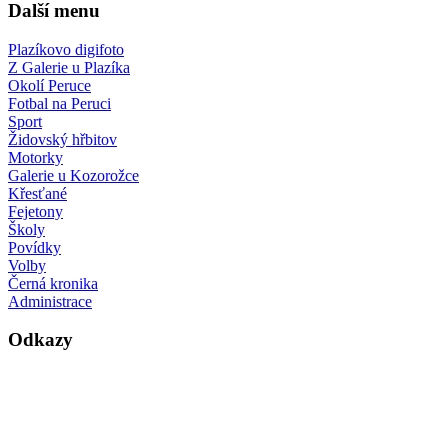
Další menu
Plazíkovo digifoto
Z Galerie u Plazíka
Okolí Peruce
Fotbal na Peruci
Sport
Židovský hřbitov
Motorky
Galerie u Kozorožce
Křesťané
Fejetony
Školy
Povídky
Volby
Černá kronika
Administrace
Odkazy