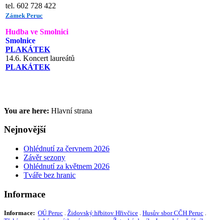
tel. 602 728 422
Zámek Peruc
Hudba ve Smolnici
Smolnice
PLAKÁTEK
14.6. Koncert laureátů
PLAKÁTEK
You are here:
Hlavní strana
Nejnovější
Ohlédnutí za červnem 2026
Závěr sezony
Ohlédnutí za květnem 2026
Tváře bez hranic
Informace
Informace:
OÚ Peruc
.
Židovský hřbitov Hřivčice
.
Husův sbor CČH Peruc
.