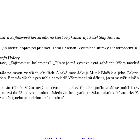
stava Zajímavosti kolem nás, na které se představuje Josef Skip Holota.
kvělý hudební doprovod připravil Tomáš Karban. Vystavené snímky s informacemi se l
sefa Holoty
ýstavy ,,Zajímavosti kolem nás“. ,,Tímto je má výstava nyní zahájena. Všem mock
stála za mnou ve všech chvílích. A také moc děkuji Mirek Blažek a jeho Galeri
 Bez vás všech bych tohle nezvládl! Všem mockrát děkuji, jsem neuvěřitelně nadše
jak sám říká, každým novým pobytem jej uchvátilo něco jiného a rád se podělil o s
terá potrvá do 23. června, budou následovat fotografie pražsko-mikulovské autorky V
azvonění, nebo po telefonické domluvě.