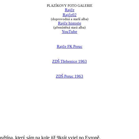
PLAZÍKOVY FOTO GALERIE
Rajče
Rajče02
(doprovodná a starší alba)
Rajče historie
(přemístěná stará alba)
YouTube
Rajče FK Peruc
ZDŠ Třebenice 1963
ZDŠ Peruc 1963
avětína, který sám na kole již 9krát vyjel po Evropě.