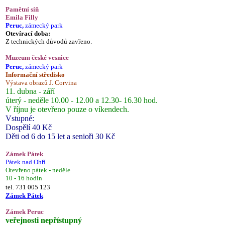
Pamětní síň
Emila Filly
Peruc,
zámecký park
Otevírací doba:
Z technických důvodů zavřeno.
Muzeum české vesnice
Peruc,
zámecký park
Informační středisko
Výstava obrazů J. Corvina
11. dubna - září
úterý - neděle 10.00 - 12.00 a 12.30- 16.30 hod.
V říjnu je otevřeno pouze o víkendech.
Vstupné:
Dospělí 40 Kč
Děti od 6 do 15 let a senioři 30 Kč
Zámek Pátek
Pátek nad Ohří
Otevřeno pátek - neděle
10 - 16 hodin
tel. 731 005 123
Zámek Pátek
Zámek Peruc
veřejnosti nepřístupný