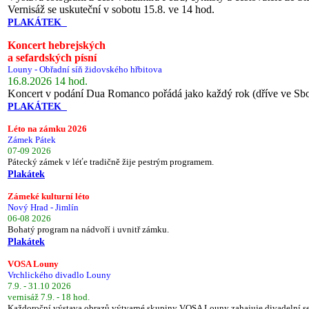
Vernisáž se uskuteční v sobotu 15.8. ve 14 hod.
PLAKÁTEK
Koncert hebrejských
a sefardských písní
Louny - Obřadní síň židovského hřbitova
16.8.2026 14 hod.
Koncert v podání Dua Romanco pořádá jako každý rok (dříve ve Sb
PLAKÁTEK
Léto na zámku 2026
Zámek Pátek
07-09 2026
Pátecký zámek v léťe tradičně žije pestrým programem.
Plakátek
Zámeké kulturní léto
Nový Hrad - Jimlín
06-08 2026
Bohatý program na nádvoří i uvnitř zámku.
Plakátek
VOSA Louny
Vrchlického divadlo Louny
7.9. - 31.10 2026
vernisáž 7.9. - 18 hod.
Každoroční výstava obrazů výtvarné skupiny VOSA Louny zahajuje divadelní s