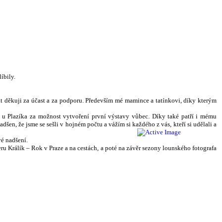
íbily.
rát děkuji za účast a za podporu. Především mé mamince a tatínkovi, díky kterým
e u Plazíka za možnost vytvoření první výstavy vůbec. Díky také patří i mému
n, že jsme se sešli v hojném počtu a vážím si každého z vás, kteří si udělali a
vé nadšení.
eru Králík – Rok v Praze a na cestách, a poté na závěr sezony lounského fotografa