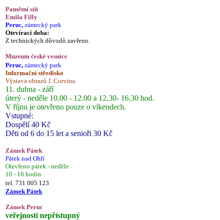
Pamětní síň
Emila Filly
Peruc,
zámecký park
Otevírací doba:
Z technických důvodů zavřeno.
Muzeum české vesnice
Peruc,
zámecký park
Informační středisko
Výstava obrazů J. Corvina
11. dubna - září
úterý - neděle 10.00 - 12.00 a 12.30- 16.30 hod.
V říjnu je otevřeno pouze o víkendech.
Vstupné:
Dospělí 40 Kč
Děti od 6 do 15 let a senioři 30 Kč
Zámek Pátek
Pátek nad Ohří
Otevřeno pátek - neděle
10 - 16 hodin
tel. 731 005 123
Zámek Pátek
Zámek Peruc
veřejnosti nepřístupný