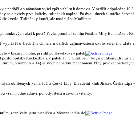
šky
a podběl a s námahou vyšel zpět vzhůru k domovu. V neděli odpoledne 10.3.
í dny se otevřely prvé kalichy tulipánků naplno. Po dvou dnech sluníčko červeně
ude kvetlo. Tulipánky končí, ale modrají se Modřence.
e vzpomínkových akci k poctě Pavla, promítal se film Pustina Míry Bambuška s PZ.
ě vyprávěl o šlechtění chmele a dalších zajímavostech okolo zeleného zlata a
o v březnu mnoho, já stihl po Havelkovi v páte
k
ál postoloprtský Kočkuzblajs.
V pátek 15. v Cítolibech Kdysi oblíbený Brutus a v
 Futurum, Stromboli a T4) se svým bohatým repertoárem. Plný pivovar nadšených
 mých oblíbených kamarádů z České Lípy. Divadelní klub Jirásek Česká Lípa -
u všem hodně zdraví, pohody, štěstí a životní vitality.
ntům, zazpívaly jarní pisničku a Morana letěla do