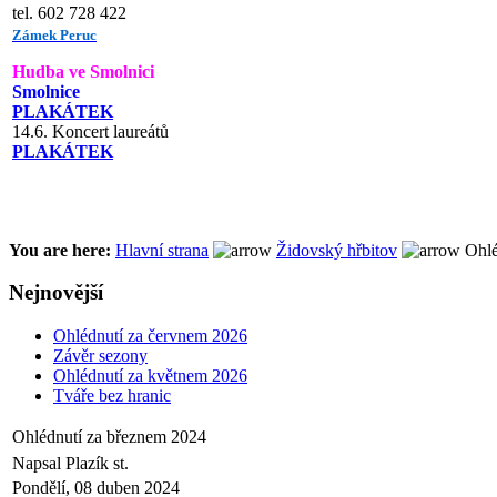
tel. 602 728 422
Zámek Peruc
Hudba ve Smolnici
Smolnice
PLAKÁTEK
14.6. Koncert laureátů
PLAKÁTEK
You are here:
Hlavní strana
Židovský hřbitov
Ohlé
Nejnovější
Ohlédnutí za červnem 2026
Závěr sezony
Ohlédnutí za květnem 2026
Tváře bez hranic
Ohlédnutí za březnem 2024
Napsal Plazík st.
Pondělí, 08 duben 2024