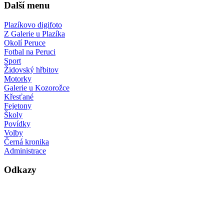
Další menu
Plazíkovo digifoto
Z Galerie u Plazíka
Okolí Peruce
Fotbal na Peruci
Sport
Židovský hřbitov
Motorky
Galerie u Kozorožce
Křesťané
Fejetony
Školy
Povídky
Volby
Černá kronika
Administrace
Odkazy