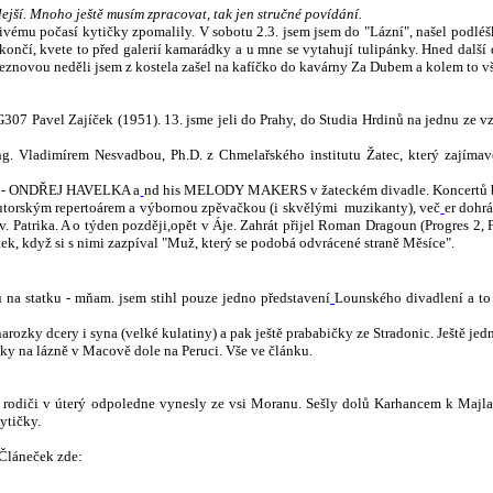
hlejší. Mnoho ještě musím zpracovat, tak jen stručné povídání.
vému počasí kytičky zpomalily. V sobotu 2.3. jsem jsem do "Lázní", našel podlé
 končí, kvete to před galerií kamarádky a u mne se vytahují tulipánky. Hned dalš
znovou neděli jsem z kostela zašel na kafíčko do kavárny Za Dubem a kolem to vš
y DG307 Pavel Zajíček (1951). 13. jsme jeli do Prahy, do Studia Hrdinů na jednu z
Ing. Vladimírem Nesvadbou, Ph.D. z Chmelařského institutu Žatec, který zajímav
udbě - ONDŘEJ HAVELKA a
nd his MELODY MAKERS v žateckém divadle. Koncertů byl
autorským repertoárem a výbornou zpěvačkou (i skvělými muzikanty), več
er dohr
. Patrika. A o týden později,
opět v Áje. Zahrát přijel Roman Dragoun (Progres 2,
tek, když si s nimi zazpíval "Muž, který se podobá odvrácené straně Měsíce".
u na statku - mňam. jsem stihl pouze jedno představení
Lounského divadlení a to
ozky dcery i syna (velké kulatiny) a pak ještě prababičky ze Stradonic. Ještě jedno
tky na lázně v Macově dole na Peruci. Vše ve článku.
mi rodiči v úterý odpoledne vynesly ze vsi Moranu. Sešly dolů Karhancem k Majla
ytičky.
 Článeček zde: