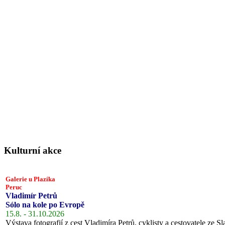
Kulturní akce
Galerie u Plazíka
Peruc
Vladimír Petrů
Sólo na kole po Evropě
15.8. - 31.10.2026
Výstava fotografií z cest Vladimíra Petrů, cyklisty a cestovatele ze Sl