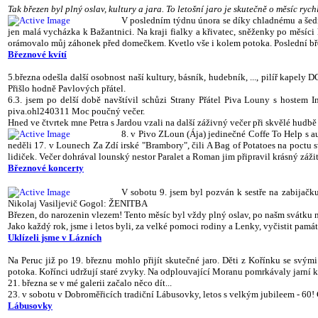
Tak březen byl plný oslav, kultury a jara. To letošní jaro je skutečně o měsíc ryc
V posledním týdnu února se díky chladnému a šedi
jen malá vycházka k Bažantnici. Na kraji fialky a křivatec, sněženky po měsíci
orámovalo můj záhonek před domečkem. Kvetlo vše i kolem potoka. Poslední bře
Březnové kvítí
5.března odešla další osobnost naší kultury, básník, hudebník, ..., pilíř kapel
Přišlo hodně Pavlových přátel.
6.3. jsem po delší době navštívil schůzi Strany Přátel Piva Louny s hostem 
piva.ohl240311 Moc poučný večer.
Hned ve čtvrtek mne Petra s Jardou vzali na další záživný večer při skvělé h
8. v Pivo ZLoun (Ája) jedinečné Coffe To Help s 
neděli 17. v Lounech Za Zdí irské "Brambory", čili A Bag of Potatoes na poctu sv
lidiček. Večer dohrával lounský nestor Paralet a Roman jim připravil krásný záži
Březnové koncerty
V sobotu 9. jsem byl pozván k sestře na zabijačk
Nikolaj Vasiljevič Gogol: ŽENITBA
Březen, do narozenin vlezem! Tento měsíc byl vždy plný oslav, po našm svátku nar
Jako každý rok, jsme i letos byli, za velké pomoci rodiny a Lenky, vyčistit pamá
Uklízeli jsme v Lázních
Na Peruc již po 19. březnu mohlo přijít skutečné jaro. Děti z Kořínku se svý
potoka. Kořínci udržují staré zvyky. Na odplouvající Moranu pomrkávaly jarní k
21. března se v mé galerii začalo něco dít...
23. v sobotu v Dobroměřicích tradiční Lábusovky, letos s velkým jubileem - 60!
Lábusovky