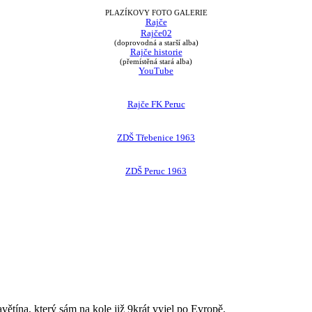
PLAZÍKOVY FOTO GALERIE
Rajče
Rajče02
(doprovodná a starší alba)
Rajče historie
(přemístěná stará alba)
YouTube
Rajče FK Peruc
ZDŠ Třebenice 1963
ZDŠ Peruc 1963
avětína, který sám na kole již 9krát vyjel po Evropě.