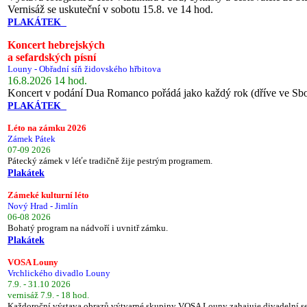
Vernisáž se uskuteční v sobotu 15.8. ve 14 hod.
PLAKÁTEK
Koncert hebrejských
a sefardských písní
Louny - Obřadní síň židovského hřbitova
16.8.2026 14 hod.
Koncert v podání Dua Romanco pořádá jako každý rok (dříve ve Sb
PLAKÁTEK
Léto na zámku 2026
Zámek Pátek
07-09 2026
Pátecký zámek v léťe tradičně žije pestrým programem.
Plakátek
Zámeké kulturní léto
Nový Hrad - Jimlín
06-08 2026
Bohatý program na nádvoří i uvnitř zámku.
Plakátek
VOSA Louny
Vrchlického divadlo Louny
7.9. - 31.10 2026
vernisáž 7.9. - 18 hod.
Každoroční výstava obrazů výtvarné skupiny VOSA Louny zahajuje divadelní s