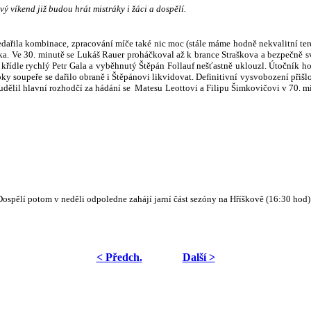
ý víkend již budou hrát mistráky i žáci a dospělí.
ařila kombinace, zpracování míče také nic moc (stále máme hodně nekvalitní teré
a. Ve 30. minutě se Lukáš Rauer proháčkoval až k brance Straškova a bezpečně sv
křídle rychlý Petr Gala a vyběhnutý Štěpán Follauf nešťastně uklouzl. Útočník ho
toky soupeře se dařilo obraně i Štěpánovi likvidovat. Definitivní vysvobození přišl
 udělil hlavní rozhodčí za hádání se Matesu Leottovi a Filipu Šimkovičovi v 70. m
Dospělí potom v neděli odpoledne zahájí jarní část sezóny na Hříškově (16:30 hod)
< Předch.
Další >