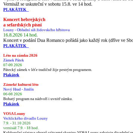
Vernisáž se uskuteční v sobotu 15.8. ve 14 hod.
PLAKÁTEK
Koncert hebrejských
a sefardských písní
Louny - Obřadní síň židovského hřbitova
16.8.2026 14 hod.
Koncert v podání Dua Romanco pořádá jako každý rok (dříve ve Sb
PLAKÁTEK
Léto na zámku 2026
Zámek Pátek
07-09 2026
Pátecký zámek v léťe tradičně žije pestrým programem.
Plakátek
Zámeké kulturní léto
Nový Hrad - Jimlín
06-08 2026
Bohatý program na nádvoří i uvnitř zámku.
Plakátek
VOSA Louny
Vrchlického divadlo Louny
7.9. - 31.10 2026
vernisáž 7.9. - 18 hod.
Každoroční výstava obrazů výtvarné skupiny VOSA Louny zahajuje divadelní s