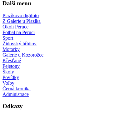
Další menu
Plazíkovo digifoto
Z Galerie u Plazíka
Okolí Peruce
Fotbal na Peruci
Sport
Židovský hřbitov
Motorky
Galerie u Kozorožce
Křesťané
Fejetony
Školy
Povídky
Volby
Černá kronika
Administrace
Odkazy