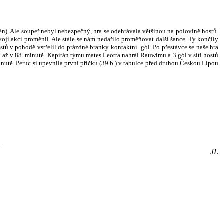
n). Ale soupeř nebyl nebezpečný, hra se odehrávala většinou na polovině hostů.
oji akci proměnil. Ale stále se nám nedařilo proměňovat další šance. Ty končily
stů v pohodě vstřelil do prázdné branky kontaktní gól. Po přestávce se naše hra
o až v 88. minutě. Kapitán týmu mates Leotta nahrál Rauwimu a 3.gól v síti hostů
inutě. Peruc si upevnila první příčku (39 b.) v tabulce před druhou Českou Lípou
.
JL