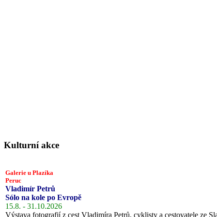
Kulturní akce
Galerie u Plazíka
Peruc
Vladimír Petrů
Sólo na kole po Evropě
15.8. - 31.10.2026
Výstava fotografií z cest Vladimíra Petrů, cyklisty a cestovatele ze Sl