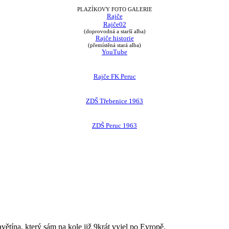
PLAZÍKOVY FOTO GALERIE
Rajče
Rajče02
(doprovodná a starší alba)
Rajče historie
(přemístěná stará alba)
YouTube
Rajče FK Peruc
ZDŠ Třebenice 1963
ZDŠ Peruc 1963
avětína, který sám na kole již 9krát vyjel po Evropě.