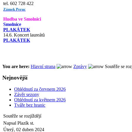
tel. 602 728 422
Zámek Peruc
Hudba ve Smolnici
Smolnice
PLAKÁTEK
14.6. Koncert laureátů
PLAKÁTEK
You are here:
Hlavní strana
Zprávy
Soutěže se rozj
Nejnovější
Ohlédnutí za červnem 2026
Závěr sezony
Ohlédnutí za květnem 2026
Tváře bez hranic
Soutěže se rozjíždějí
Napsal Plazík st.
Úterý, 02 duben 2024