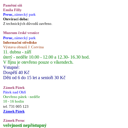
Pamětní síň
Emila Filly
Peruc,
zámecký park
Otevírací doba:
Z technických důvodů zavřeno.
Muzeum české vesnice
Peruc,
zámecký park
Informační středisko
Výstava obrazů J. Corvina
11. dubna - září
úterý - neděle 10.00 - 12.00 a 12.30- 16.30 hod.
V říjnu je otevřeno pouze o víkendech.
Vstupné:
Dospělí 40 Kč
Děti od 6 do 15 let a senioři 30 Kč
Zámek Pátek
Pátek nad Ohří
Otevřeno pátek - neděle
10 - 16 hodin
tel. 731 005 123
Zámek Pátek
Zámek Peruc
veřejnosti nepřístupný