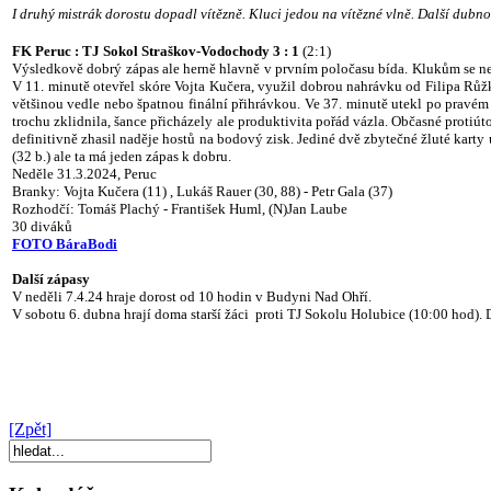
I druhý mistrák dorostu dopadl vítězně. Kluci jedou na vítězné vlně. Další dubnov
FK Peruc : TJ Sokol Straškov-Vodochody 3 : 1
(2:1)
Výsledkově dobrý zápas ale herně hlavně v prvním poločasu bída. Klukům se ned
V 11. minutě otevřel skóre Vojta Kučera, využil dobrou nahrávku od Filipa Růžk
většinou vedle nebo špatnou finální přihrávkou. Ve 37. minutě utekl po pravém 
trochu zklidnila, šance přicházely ale produktivita pořád vázla. Občasné protiú
definitivně zhasil naděje hostů na bodový zisk. Jediné dvě zbytečné žluté karty
(32 b.) ale ta má jeden zápas k dobru.
Neděle 31.3.2024, Peruc
Branky: Vojta Kučera (11) , Lukáš Rauer (30, 88) - Petr Gala (37)
Rozhodčí: Tomáš Plachý - František Huml, (N)Jan Laube
30 diváků
FOTO BáraBodi
Další zápasy
V neděli 7.4.24 hraje dorost od 10 hodin v Budyni Nad Ohří.
V sobotu 6. dubna hrají doma starší žáci proti TJ Sokolu Holubice (10:00 hod). 
[Zpět]