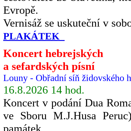
Evropě.
Vernisáž se uskuteční v sob
PLAKÁTEK
Koncert hebrejských
a sefardských písní
Louny - Obřadní síň židovského h
16.8.2026 14 hod.
Koncert v podání Dua Roman
ve Sboru M.J.Husa Peruc
památek.