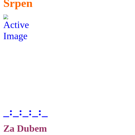
Srpen
_:_:_:_:_
Za Dubem