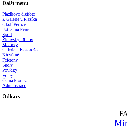
Další menu
Plazíkovo digifoto
Z Galerie u Plazíka
Okolí Peruce
Fotbal na Peruci
Sport
Židovský hřbitov
Motorky
Galerie u Kozorožce
Křesťané
Fejetony
Školy
Povídky
Volby
Černá kronika
Administrace
Odkazy
F
Mir