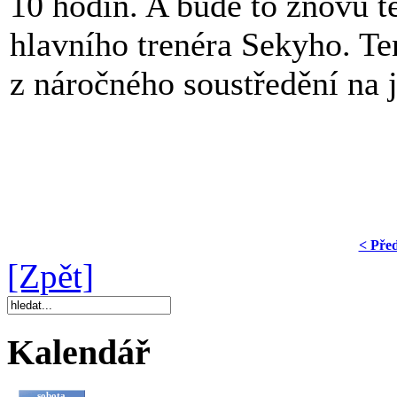
10 hodin. A bude to znovu t
hlavního trenéra Sekyho. Te
z náročného soustředění na 
< Pře
[Zpět]
Kalendář
sobota