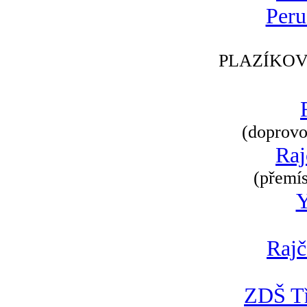
Peru
PLAZÍKOV
(doprovod
Raj
(přemís
Rajč
ZDŠ Tř