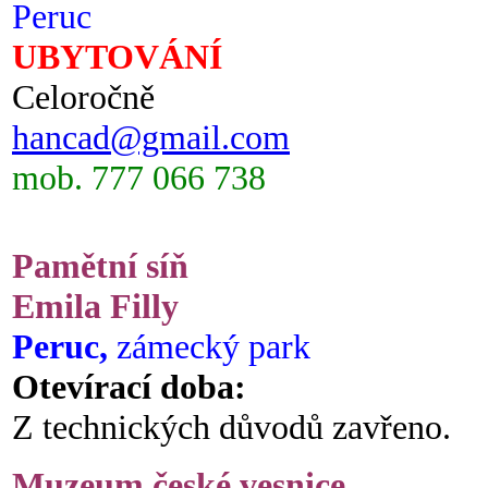
Peruc
UBYTOVÁNÍ
Celoročně
hancad@gmail.com
mob. 777 066 738
Pamětní síň
Emila Filly
Peruc,
zámecký park
Otevírací doba:
Z technických důvodů zavřeno.
Muzeum české vesnice