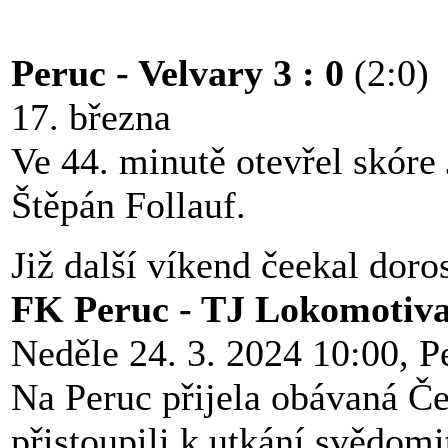
Peruc - Velvary 3 : 0
(2:0)
17. března
Ve 44. minutě otevřel skóre 
Štěpán Follauf.
Již další víkend čeekal doro
FK Peruc - TJ Lokomotiva
Neděle 24. 3. 2024 10:00, P
Na Peruc přijela obávaná Če
přistoupili k utkání svědomi