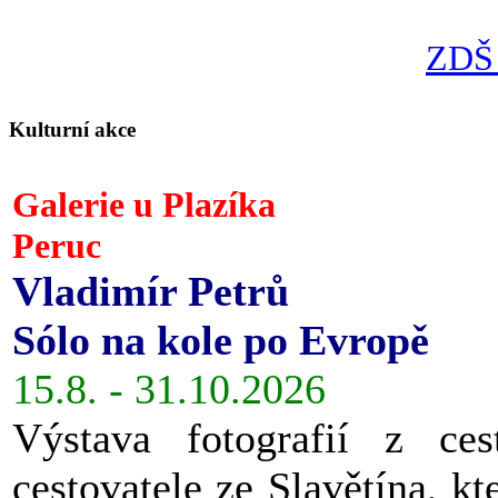
ZDŠ 
Kulturní akce
Galerie u Plazíka
Peruc
Vladimír Petrů
Sólo na kole po Evropě
15.8. - 31.10.2026
Výstava fotografií z ces
cestovatele ze Slavětína, kt