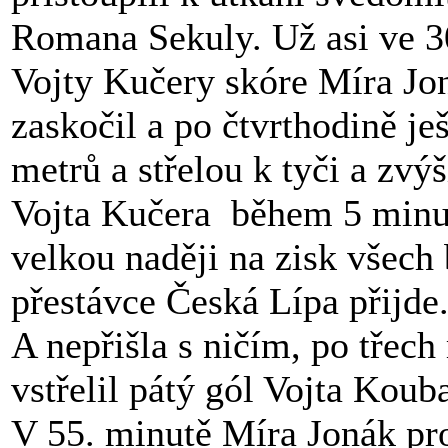
Romana Sekuly. Už asi ve 30
Vojty Kučery skóre Míra Jon
zaskočil a po čtvrthodině je
metrů a střelou k tyči a zvýš
Vojta Kučera během 5 minut
velkou naději na zisk všech 
přestávce Česká Lípa přijde
A nepřišla s ničím, po třec
vstřelil pátý gól Vojta Kouba
V 55. minutě Míra Jonák pro