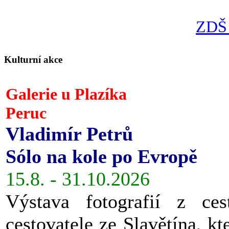
ZDŠ 
Kulturní akce
Galerie u Plazíka
Peruc
Vladimír Petrů
Sólo na kole po Evropě
15.8. - 31.10.2026
Výstava fotografií z ces
cestovatele ze Slavětína, kt