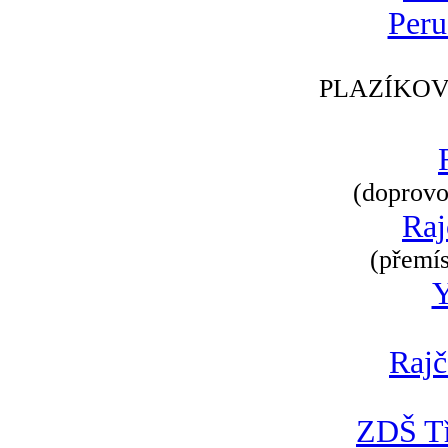
Peru
PLAZÍKOV
(doprovod
Raj
(přemís
Rajč
ZDŠ Tř