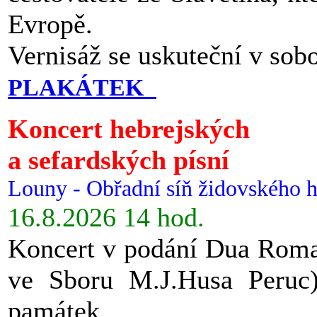
Evropě.
Vernisáž se uskuteční v sob
PLAKÁTEK
Koncert hebrejských
a sefardských písní
Louny - Obřadní síň židovského h
16.8.2026 14 hod.
Koncert v podání Dua Roman
ve Sboru M.J.Husa Peruc
památek.