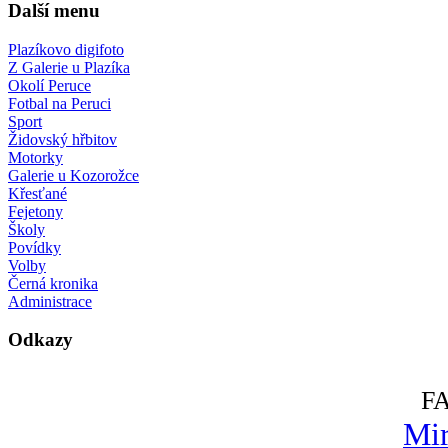
Další menu
Plazíkovo digifoto
Z Galerie u Plazíka
Okolí Peruce
Fotbal na Peruci
Sport
Židovský hřbitov
Motorky
Galerie u Kozorožce
Křesťané
Fejetony
Školy
Povídky
Volby
Černá kronika
Administrace
Odkazy
F
Mir