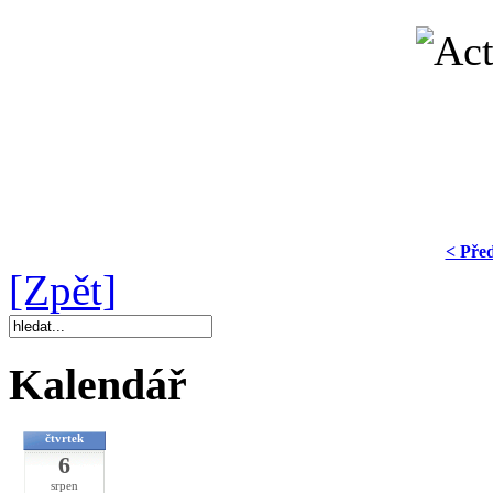
< Pře
[Zpět]
Kalendář
čtvrtek
6
srpen