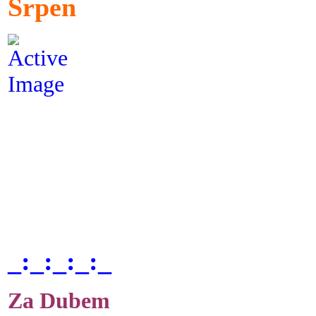
Srpen
_:_:_:_:_
Za Dubem