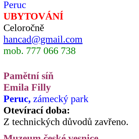
Peruc
UBYTOVÁNÍ
Celoročně
hancad@gmail.com
mob. 777 066 738
Pamětní síň
Emila Filly
Peruc,
zámecký park
Otevírací doba:
Z technických důvodů zavřeno.
Muzeum české vesnice