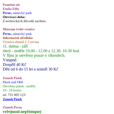
Pamětní síň
Emila Filly
Peruc,
zámecký park
Otevírací doba:
Z technických důvodů zavřeno.
Muzeum české vesnice
Peruc,
zámecký park
Informační středisko
Výstava obrazů J. Corvina
11. dubna - září
úterý - neděle 10.00 - 12.00 a 12.30- 16.30 hod.
V říjnu je otevřeno pouze o víkendech.
Vstupné:
Dospělí 40 Kč
Děti od 6 do 15 let a senioři 30 Kč
Zámek Pátek
Pátek nad Ohří
Otevřeno pátek - neděle
10 - 16 hodin
tel. 731 005 123
Zámek Pátek
Zámek Peruc
veřejnosti nepřístupný