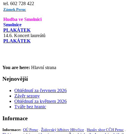
tel. 602 728 422
Zámek Peruc
Hudba ve Smolnici
Smolnice
PLAKÁTEK
14.6. Koncert laureátů
PLAKÁTEK
You are here:
Hlavní strana
Nejnovější
Ohlédnutí za červnem 2026
Závěr sezony
Ohlédnutí za květnem 2026
Tváře bez hranic
Informace
Informace:
OÚ Peruc
.
Židovský hřbitov Hřivčice
.
Husův sbor CČH Peruc
.