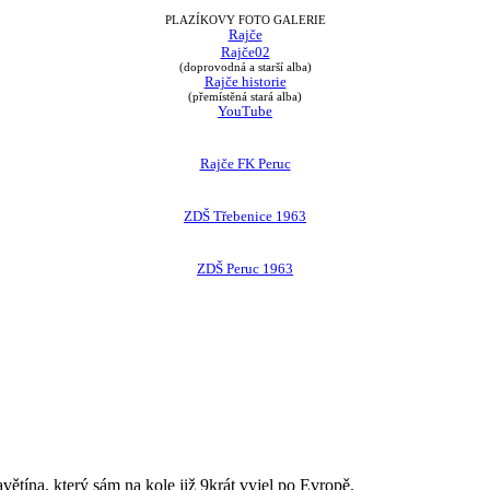
PLAZÍKOVY FOTO GALERIE
Rajče
Rajče02
(doprovodná a starší alba)
Rajče historie
(přemístěná stará alba)
YouTube
Rajče FK Peruc
ZDŠ Třebenice 1963
ZDŠ Peruc 1963
avětína, který sám na kole již 9krát vyjel po Evropě.