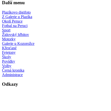
Další menu
Plazíkovo digifoto
Z Galerie u Plazíka
Okolí Peruce
Fotbal na Peruci
Sport
Židovský hřbitov
Motorky
Galerie u Kozorožce
Křesťané
Fejetony
Školy
Povídky
Volby
Černá kronika
Administrace
Odkazy