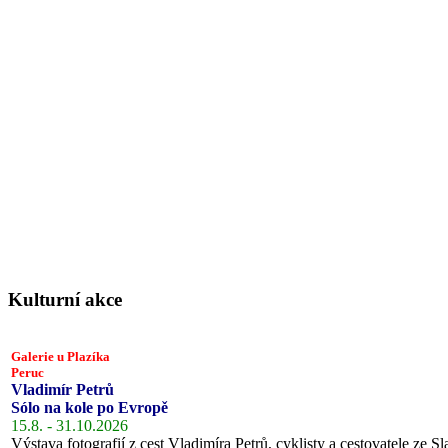
Kulturní akce
Galerie u Plazíka
Peruc
Vladimír Petrů
Sólo na kole po Evropě
15.8. - 31.10.2026
Výstava fotografií z cest Vladimíra Petrů, cyklisty a cestovatele ze Sl