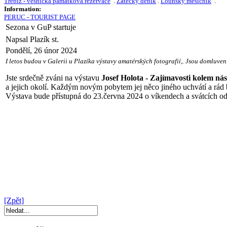
Třebíz - vesnická památková rezervace
.
Žatecký deník
.
Lounský měsíčník
.
Information:
PERUC - TOURIST PAGE
Sezona v GuP startuje
Napsal Plazík st.
Pondělí, 26 únor 2024
I letos budou v Galerii u Plazíka výstavy amatérských fotografií,. Jsou domluveni 
Jste srdečně zváni na výstavu
Josef Holota - Zajímavosti kolem nás
a jejich okolí. Každým novým pobytem jej něco jiného uchvátí a rád b
Výstava bude přístupná do 23.června 2024 o víkendech a svátcích o
[Zpět]