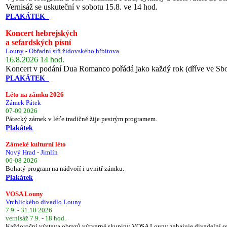
Vernisáž se uskuteční v sobotu 15.8. ve 14 hod.
PLAKÁTEK
Koncert hebrejských
a sefardských písní
Louny - Obřadní síň židovského hřbitova
16.8.2026 14 hod.
Koncert v podání Dua Romanco pořádá jako každý rok (dříve ve Sb
PLAKÁTEK
Léto na zámku 2026
Zámek Pátek
07-09 2026
Pátecký zámek v léťe tradičně žije pestrým programem.
Plakátek
Zámeké kulturní léto
Nový Hrad - Jimlín
06-08 2026
Bohatý program na nádvoří i uvnitř zámku.
Plakátek
VOSA Louny
Vrchlického divadlo Louny
7.9. - 31.10 2026
vernisáž 7.9. - 18 hod.
Každoroční výstava obrazů výtvarné skupiny VOSA Louny zahajuje divadelní s