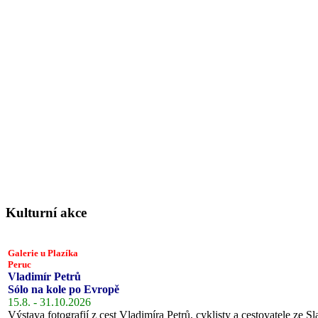
Kulturní akce
Galerie u Plazíka
Peruc
Vladimír Petrů
Sólo na kole po Evropě
15.8. - 31.10.2026
Výstava fotografií z cest Vladimíra Petrů, cyklisty a cestovatele ze Sl