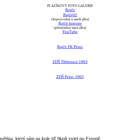
PLAZÍKOVY FOTO GALERIE
Rajče
Rajče02
(doprovodná a starší alba)
Rajče historie
(přemístěná stará alba)
YouTube
Rajče FK Peruc
ZDŠ Třebenice 1963
ZDŠ Peruc 1963
avětína, který sám na kole již 9krát vyjel po Evropě.