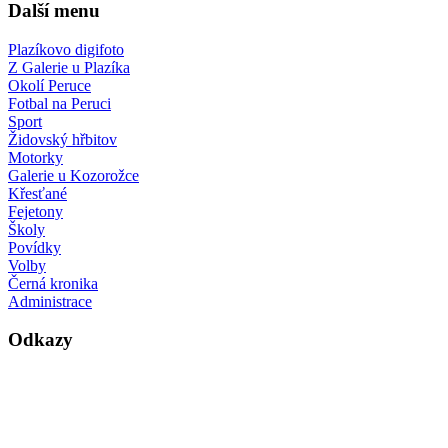
Další menu
Plazíkovo digifoto
Z Galerie u Plazíka
Okolí Peruce
Fotbal na Peruci
Sport
Židovský hřbitov
Motorky
Galerie u Kozorožce
Křesťané
Fejetony
Školy
Povídky
Volby
Černá kronika
Administrace
Odkazy