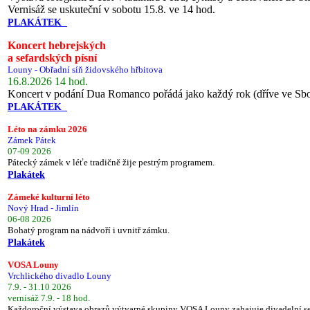
Vernisáž se uskuteční v sobotu 15.8. ve 14 hod.
PLAKÁTEK
Koncert hebrejských
a sefardských písní
Louny - Obřadní síň židovského hřbitova
16.8.2026 14 hod.
Koncert v podání Dua Romanco pořádá jako každý rok (dříve ve Sb
PLAKÁTEK
Léto na zámku 2026
Zámek Pátek
07-09 2026
Pátecký zámek v léťe tradičně žije pestrým programem.
Plakátek
Zámeké kulturní léto
Nový Hrad - Jimlín
06-08 2026
Bohatý program na nádvoří i uvnitř zámku.
Plakátek
VOSA Louny
Vrchlického divadlo Louny
7.9. - 31.10 2026
vernisáž 7.9. - 18 hod.
Každoroční výstava obrazů výtvarné skupiny VOSA Louny zahajuje divadelní s