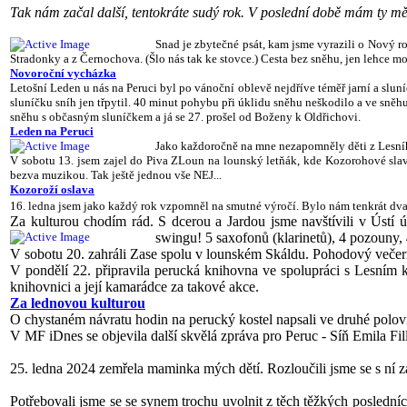
Tak nám začal další, tentokráte sudý rok. V poslední době mám ty mě
Snad je zbytečné psát, kam jsme vyrazili o Nový ro
Stradonky a z Černochova. (Šlo nás tak ke stovce.) Cesta bez sněhu, jen lehce mo
Novoroční vycházka
Letošní Leden u nás na Peruci byl po vánoční oblevě nejdříve téměř jarní a slun
sluníčku sníh jen třpytil. 40 minut pohybu při úklidu sněhu neškodilo a ve sněh
sněhu s občasným sluníčkem a já se 27. prošel od Boženy k Oldřichovi.
Leden na Peruci
Jako každoročně na mne nezapomněly děti z Lesního
V sobotu 13. jsem zajel do Piva ZLoun na lounský letňák, kde Kozorohové slavi
bezva muzikou. Tak ještě jednou vše NEJ...
Kozoroží oslava
16. ledna jsem jako každý rok vzpomněl na smutné výročí. Bylo nám tenkrát dvac
Za kulturou chodím rád. S dcerou a Jardou jsme navštívili v Ústí 
swingu! 5 saxofonů (klarinetů), 4 pozouny, 
V sobotu 20. zahráli Zase spolu v lounském Skáldu. Pohodový večerní
V pondělí 22. připravila perucká knihovna ve spolupráci s Lesním kl
knihovnici a její kamarádce za takové akce.
Za lednovou kulturou
O chystaném návratu hodin na perucký kostel napsali ve druhé polo
V MF iDnes se objevila další skvělá zpráva pro Peruc - Síň Emila Filly
25. ledna 2024 zemřela maminka mých dětí. Rozloučili jsme se s ní 
Potřebovali jsme se se synem trochu uvolnit z těch těžkých posled