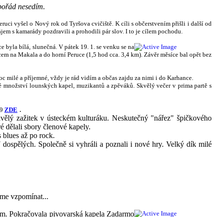
 pořád nesedím.
uci vyšel o Nový rok od Tyršova cvičiště. K cíli s občerstvením přišli i další od
jem s kamarády pozdravili a prohodili pár slov. I to je cílem pochodu.
 byla bílá, slunečná. V pátek 19. 1. se venku se na
cem na Makala a do horní Peruce (1,5 hod cca. 3,4 km). Závěr měsíce bal opět bez
 milé a příjemné, vždy je rád vidím a občas zajdu za nimi i do Karhance.
né množství lounských kapel, muzikantů a zpěváků. Skvělý večer v prima partě s
.
69
ZDE
skvělý zažitek v ústeckém kulturáku. Neskutečný "nářez"
špičkového
é dělali sbory členové kapely.
 blues až po rock.
 dospělých. Společně si vyhráli a poznali i nové hry. Velký dík milé
eme vzpomínat...
ním. Pokračovala pivovarská kapela Zadarmo