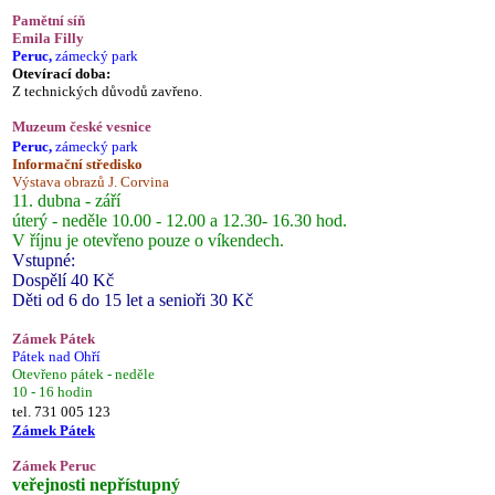
Pamětní síň
Emila Filly
Peruc,
zámecký park
Otevírací doba:
Z technických důvodů zavřeno.
Muzeum české vesnice
Peruc,
zámecký park
Informační středisko
Výstava obrazů J. Corvina
11. dubna - září
úterý - neděle 10.00 - 12.00 a 12.30- 16.30 hod.
V říjnu je otevřeno pouze o víkendech.
Vstupné:
Dospělí 40 Kč
Děti od 6 do 15 let a senioři 30 Kč
Zámek Pátek
Pátek nad Ohří
Otevřeno pátek - neděle
10 - 16 hodin
tel. 731 005 123
Zámek Pátek
Zámek Peruc
veřejnosti nepřístupný