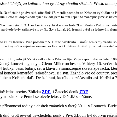
síce klidnější, za kulturou i na vycházky chodím střídmě. Přesto doma
k. Neoficiálně po dvacáté, oficiálně 17. ročník pochodu na Krásnou vyhlídku na Per
krá. Letos mi doprovodil syn a zvládl jsem to tam i zpět. Samozřejmě jsme se navzá
íčko mne vytáhlo 3. 1. na krátkou vycházku..(bez hole 2km/50min.). Polovina měsíce
u na dvoře byly zajímavé stopy (kočky a kuna). 20. jsem si vyšel za lednovým slun
 klubu Kořínek. Před polednem 5. 1. mne navštívilo 9 králů i ten černý vzadu. Moc
li svá výročí a zejména kamarádka Eva své kulatiny. A přišlo jí zahrát neskuteč
et.... Uplynulo již 55 let a odkaz Jana Palacha žije. Moje vzpomínka na leden 19
úžasný koncert legendy - Glenn Miller orchestra. V úterý 16. večer 
4 trubky, basa, bubny, šéf u klavíru a samozřejmě skvělá zpěvačka, kter
 koncert kamarádů, zakafónoval si i syn. Zaznělo vše od country, přes
ubem Kořínek další Deskohraní, kterého se zúčastnilo asi 10 dětí a 7
vině ledna noviny Zblízka
ZDE
i Žatecký deník
ZDE
.
 na zámku v Peruci se otevře letos v létě. Již se těšíme.
za přítomnosti rodiny a desítek známých v úterý 30. 1. v Lounech. Bud
ních dnů. Gott revival psychedelic-punk v Pivo ZLoun byl dobrým řeše