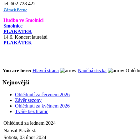
tel. 602 728 422
Zámek Peruc
Hudba ve Smolnici
Smolnice
PLAKÁTEK
14.6. Koncert laureátů
PLAKÁTEK
You are here:
Hlavní strana
Naučná stezka
Ohlédnu
Nejnovější
Ohlédnutí za červnem 2026
Závěr sezony
Ohlédnutí za květnem 2026
Tváře bez hranic
Ohlédnutí za lednem 2024
Napsal Plazík st.
Sobota, 03 únor 2024