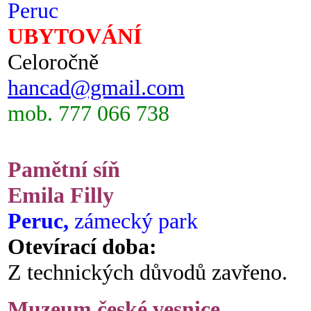
Peruc
UBYTOVÁNÍ
Celoročně
hancad@gmail.com
mob. 777 066 738
Pamětní síň
Emila Filly
Peruc,
zámecký park
Otevírací doba:
Z technických důvodů zavřeno.
Muzeum české vesnice