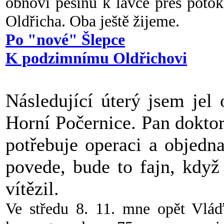
obnoví pěšinu k lávce přes potok
Oldřicha. Oba ještě žijeme.
Po "nové" Šlepce
K podzimnímu Oldřichovi
Následující úterý jsem jel
Horní Počernice. Pan dokto
potřebuje operaci a objedn
povede, bude to fajn, když
vítězil.
Ve středu 8. 11. mne opět Vláď