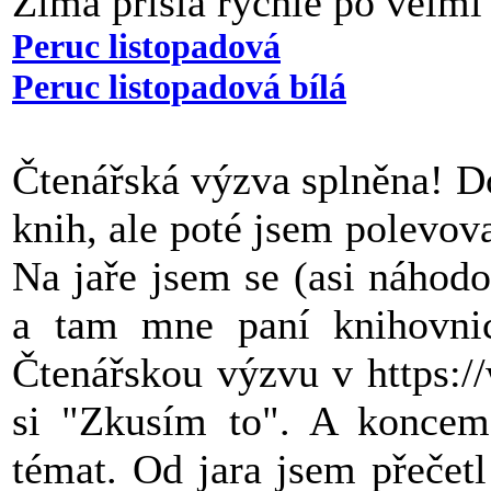
Zima přišla rychle po velm
Peruc listopadová
Peruc listopadová bílá
Čtenářská výzva splněna! Do
knih, ale poté jsem polevova
Na jaře jsem se (asi náhod
a tam mne paní knihovni
Čtenářskou výzvu v https:/
si "Zkusím to". A koncem 
témat. Od jara jsem přečet