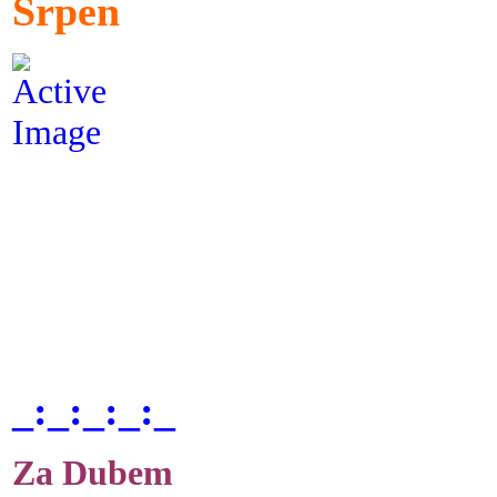
Srpen
_:_:_:_:_
Za Dubem