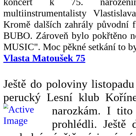
koncert k 75. narozen
multiinstrumentalisty Vlastisl
Kromě dalších zahrály původní
BUBO. Zároveň bylo pokřtěno 
MUSIC". Moc pěkné setkání to by
Vlasta Matoušek 75
Ještě do poloviny listopad
perucký Lesní klub Kořín
narozkám.
I tit
prohlédli. Ještě 