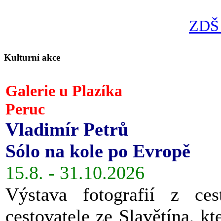
ZDŠ 
Kulturní akce
Galerie u Plazíka
Peruc
Vladimír Petrů
Sólo na kole po Evropě
15.8. - 31.10.2026
Výstava fotografií z ces
cestovatele ze Slavětína, kt