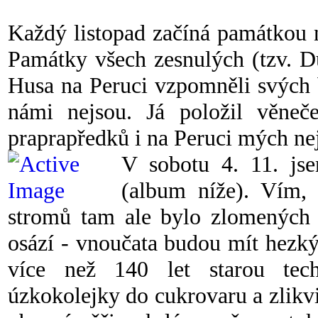
Každý listopad začíná památkou 
Památky všech zesnulých (tzv. Du
Husa na Peruci vzpomněli svých bl
námi nejsou. Já položil věne
praprapředků i na Peruci mých nej
V sobotu 4. 11. jse
(album níže). Vím,
stromů tam ale bylo zlomených a
osází - vnoučata budou mít hezký 
více než 140 let starou tec
úzkokolejky do cukrovaru a zlikv