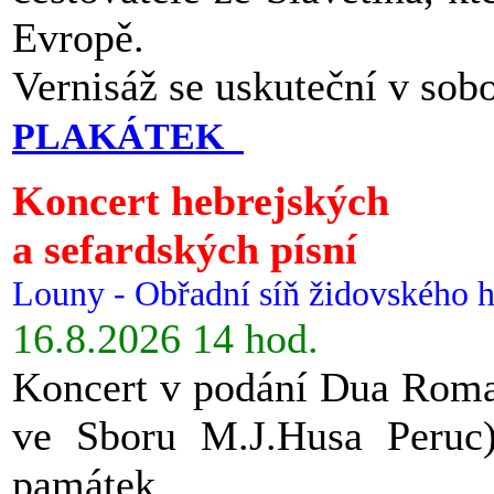
Evropě.
Vernisáž se uskuteční v sob
PLAKÁTEK
Koncert hebrejských
a sefardských písní
Louny - Obřadní síň židovského h
16.8.2026 14 hod.
Koncert v podání Dua Roman
ve Sboru M.J.Husa Peruc
památek.