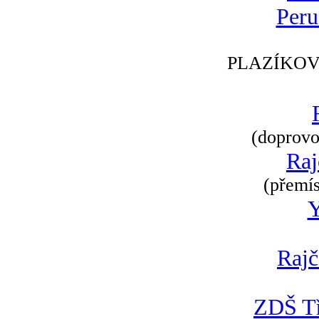
Peru
PLAZÍKOV
(doprovod
Raj
(přemís
Rajč
ZDŠ Tř