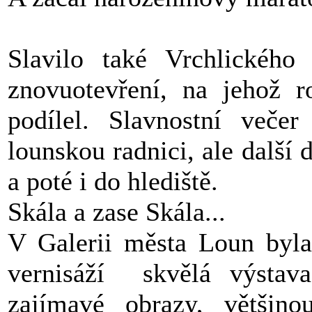
Slavilo také Vrchlickéh
znovuotevření, na jehož r
podílel. Slavnostní veče
lounskou radnici, ale další 
a poté i do hlediště.
Skála a zase Skála...
V Galerii města Loun byla
vernisáží skvělá výstav
zajímavé obrazy, většino