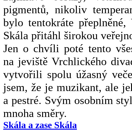
pigmentů, nikoliv tempera
bylo tentokráte přeplněné,
Skála přitáhl širokou veřejno
Jen o chvíli poté tento vš
na jeviště Vrchlického div
vytvořili spolu úžasný več
jsem, že je muzikant, ale 
a pestré. Svým osobním sty
mnoha směry.
Skála a zase Skála