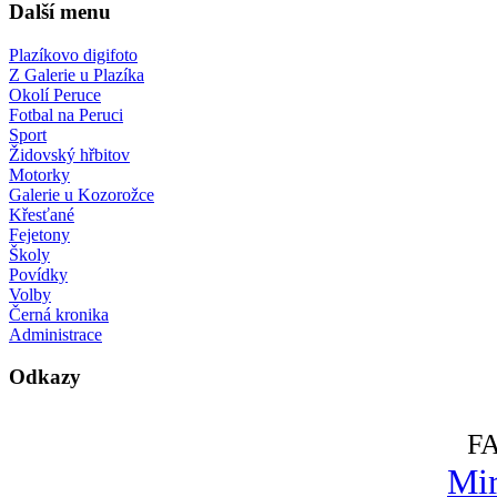
Další menu
Plazíkovo digifoto
Z Galerie u Plazíka
Okolí Peruce
Fotbal na Peruci
Sport
Židovský hřbitov
Motorky
Galerie u Kozorožce
Křesťané
Fejetony
Školy
Povídky
Volby
Černá kronika
Administrace
Odkazy
F
Mir