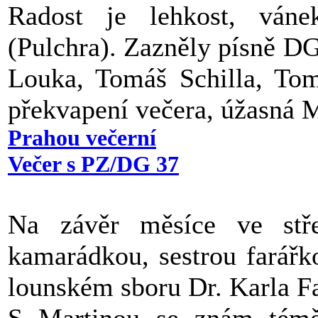
Radost je lehkost, ván
(Pulchra). Zazněly písně DG
Louka, Tomáš Schilla, Tom
překvapení večera, úžasná 
Prahou večerní
Večer s PZ/DG 37
Na závěr měsíce ve stře
kamarádkou, sestrou farářk
lounském sboru Dr. Karla 