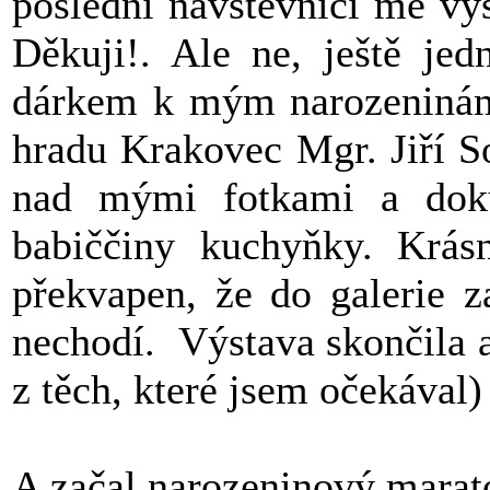
poslední návštěvníci mé výs
Děkuji!. Ale ne, ještě je
dárkem k mým narozeninám. 
hradu Krakovec Mgr. Jiří S
nad mými fotkami a doku
babiččiny kuchyňky. Krásn
překvapen, že do galerie 
nechodí. Výstava skončila a t
z těch, které jsem očekával)
A začal narozeninový marat