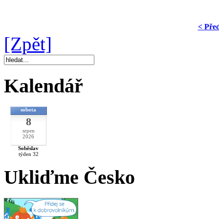
< Pře
[Zpět]
Kalendář
sobota
8
srpen
2026
Soběslav
týden 32
Ukliďme Česko