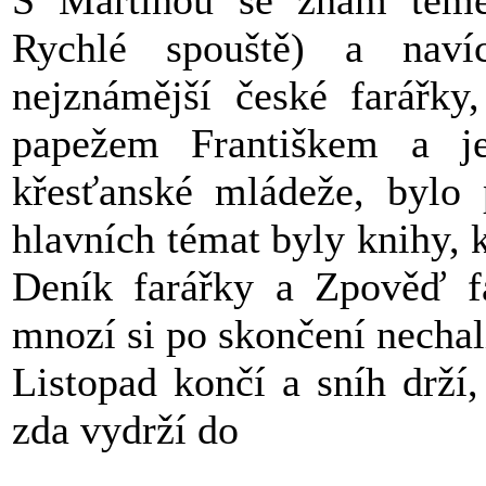
S Martinou se znám téměř
Rychlé spouště) a naví
nejznámější české farářky,
papežem Františkem a j
křesťanské mládeže, bylo
hlavních témat byly knihy, k
Deník farářky a Zpověď fa
mnozí si po skončení nechal
Listopad končí a sníh drží
zda vydrží do