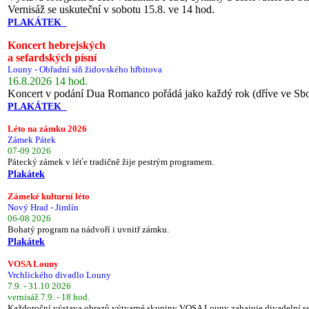
Vernisáž se uskuteční v sobotu 15.8. ve 14 hod.
PLAKÁTEK
Koncert hebrejských
a sefardských písní
Louny - Obřadní síň židovského hřbitova
16.8.2026 14 hod.
Koncert v podání Dua Romanco pořádá jako každý rok (dříve ve Sb
PLAKÁTEK
Léto na zámku 2026
Zámek Pátek
07-09 2026
Pátecký zámek v léťe tradičně žije pestrým programem.
Plakátek
Zámeké kulturní léto
Nový Hrad - Jimlín
06-08 2026
Bohatý program na nádvoří i uvnitř zámku.
Plakátek
VOSA Louny
Vrchlického divadlo Louny
7.9. - 31.10 2026
vernisáž 7.9. - 18 hod.
Každoroční výstava obrazů výtvarné skupiny VOSA Louny zahajuje divadelní s