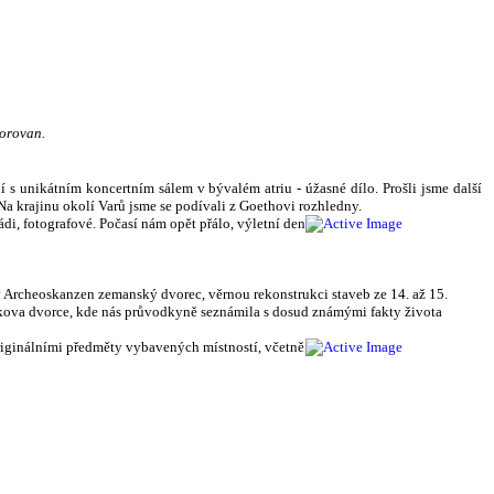
Borovan.
 s unikátním koncertním sálem v bývalém atriu - úžasné dílo. Prošli jsme další
a krajinu okolí Varů jsme se podívali z Goethovi rozhledny.
i, fotografové. Počasí nám opět přálo, výletní den
 Archeoskanzen zemanský dvorec, věrnou rekonstrukci staveb ze 14. až 15.
Žižkova dvorce, kde nás průvodkyně seznámila s dosud známými fakty života
originálními předměty vybavených místností, včetně