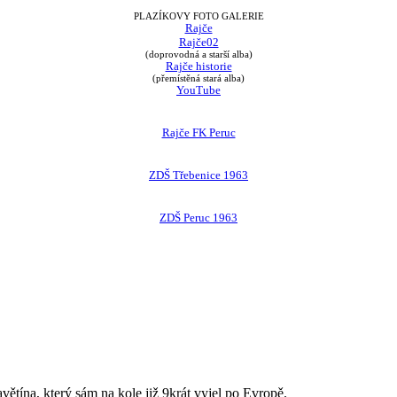
PLAZÍKOVY FOTO GALERIE
Rajče
Rajče02
(doprovodná a starší alba)
Rajče historie
(přemístěná stará alba)
YouTube
Rajče FK Peruc
ZDŠ Třebenice 1963
ZDŠ Peruc 1963
avětína, který sám na kole již 9krát vyjel po Evropě.