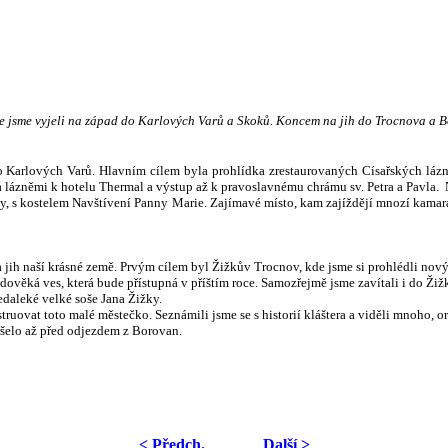
e jsme vyjeli na západ do Karlových Varů a Skoků. Koncem na jih do Trocnova a 
o Karlových Varů.
Hlavním cílem byla prohlídka zrestaurovaných Císařských lázní
 lázněmi k hotelu Thermal a výstup až k pravoslavnému chrámu sv. Petra a Pavla. N
 s kostelem Navštívení Panny Marie. Zajímavé místo, kam zajíždějí mnozí kamarád
 jih naší krásné země.
Prvým cílem byl Žižkův Trocnov, kde jsme si prohlédli nový
ředověká ves, která bude přístupná v příštím roce. Samozřejmě jsme zavítali i do 
edaleké velké soše Jana Žižky.
ruovat toto malé městečko. Seznámili jsme se s historií kláštera a viděli mnoho, 
pršelo až před odjezdem z Borovan.
< Předch.
Další >