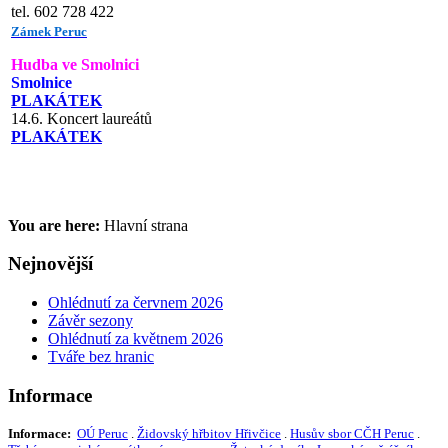
tel. 602 728 422
Zámek Peruc
Hudba ve Smolnici
Smolnice
PLAKÁTEK
14.6. Koncert laureátů
PLAKÁTEK
You are here:
Hlavní strana
Nejnovější
Ohlédnutí za červnem 2026
Závěr sezony
Ohlédnutí za květnem 2026
Tváře bez hranic
Informace
Informace:
OÚ Peruc
.
Židovský hřbitov Hřivčice
.
Husův sbor CČH Peruc
.