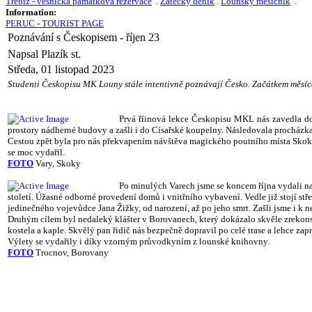
Třebíz - vesnická památková rezervace
.
Žatecký deník
.
Lounský měsíčník
.
Information:
PERUC - TOURIST PAGE
Poznávání s Českopisem - říjen 23
Napsal Plazík st.
Středa, 01 listopad 2023
Studenti Českopisu MK Louny stále intentivně poznávají Česko. Začátkem měsíc
Prvá říinová lekce Českopisu MKL nás zavedla d
prostory nádherné budovy a zašli i do Císařské koupelny. Následovala procházka
Cestou zpět byla pro nás překvapením návštěva magického poutního místa Skoky,
se moc vydařil.
FOTO
Vary, Skoky
Po minulých Varech jsme se koncem října vydali na
století. Úžasné odborné provedení domů i vnitřního vybavení. Vedle již stojí st
jedinečného vojevůdce Jana Žižky, od narození, až po jeho smrt. Zašli jsme i k n
Druhým cílem byl nedaleký klášter v Borovanech, který dokázalo skvěle zrekonst
kostela a kaple. Skvělý pan řidič nás bezpečně dopravil po celé trase a lehce za
Výlety se vydařily i díky vzorným průvodkyním z lounské knihovny.
FOTO
Trocnov, Borovany