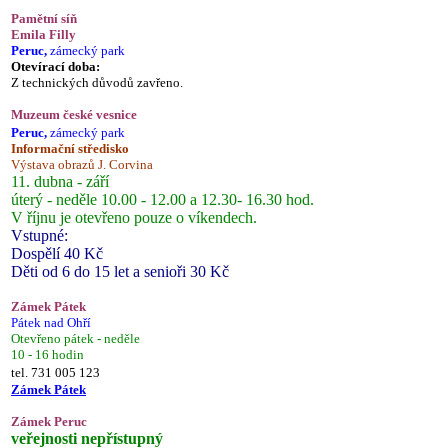
Pamětní síň
Emila Filly
Peruc,
zámecký park
Otevírací doba:
Z technických důvodů zavřeno.
Muzeum české vesnice
Peruc,
zámecký park
Informační středisko
Výstava obrazů J. Corvina
11. dubna - září
úterý - neděle 10.00 - 12.00 a 12.30- 16.30 hod.
V říjnu je otevřeno pouze o víkendech.
Vstupné:
Dospělí 40 Kč
Děti od 6 do 15 let a senioři 30 Kč
Zámek Pátek
Pátek nad Ohří
Otevřeno pátek - neděle
10 - 16 hodin
tel. 731 005 123
Zámek Pátek
Zámek Peruc
veřejnosti nepřístupný