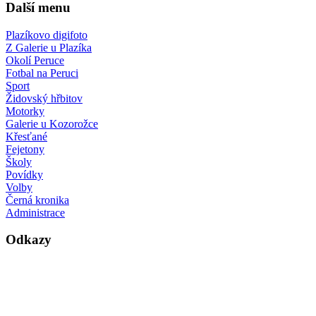
Další menu
Plazíkovo digifoto
Z Galerie u Plazíka
Okolí Peruce
Fotbal na Peruci
Sport
Židovský hřbitov
Motorky
Galerie u Kozorožce
Křesťané
Fejetony
Školy
Povídky
Volby
Černá kronika
Administrace
Odkazy