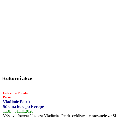
Kulturní akce
Galerie u Plazíka
Peruc
Vladimír Petrů
Sólo na kole po Evropě
15.8. - 31.10.2026
Výstava fotografií z cest Vladimíra Petrů, cyklisty a cestovatele ze Sl