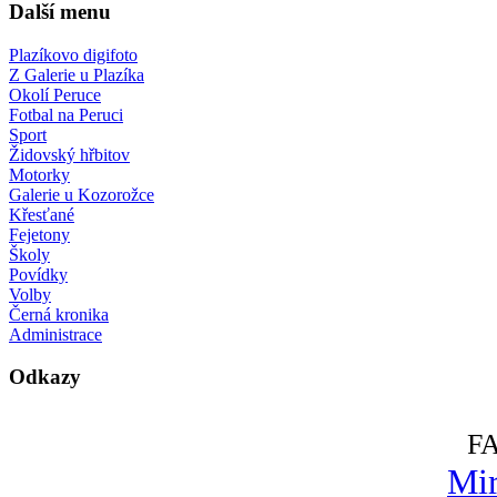
Další menu
Plazíkovo digifoto
Z Galerie u Plazíka
Okolí Peruce
Fotbal na Peruci
Sport
Židovský hřbitov
Motorky
Galerie u Kozorožce
Křesťané
Fejetony
Školy
Povídky
Volby
Černá kronika
Administrace
Odkazy
F
Mir