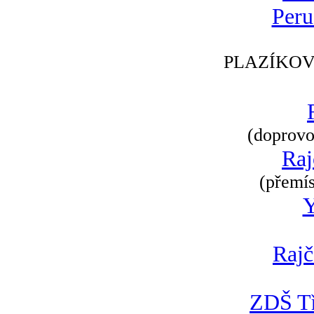
Peru
PLAZÍKOV
(doprovod
Raj
(přemís
Rajč
ZDŠ Tř