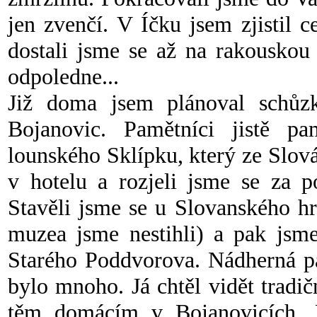
jen zvenčí. V Íčku jsem zjistil
dostali jsme se až na rakouskou
odpoledne...
Již doma jsem plánoval schůz
Bojanovic. Pamětníci jistě pa
lounského Sklípku, který ze Slo
v hotelu a rozjeli jsme se za p
Stavěli jsme se u Slovanského hr
muzea jsme nestihli) a pak jsm
Starého Poddvorova. Nádherná pa
bylo mnoho. Já chtěl vidět tradi
těm domácím v Bojanovicích. 