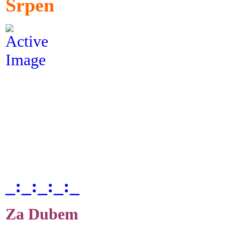
Srpen
_:_:_:_:_
Za Dubem