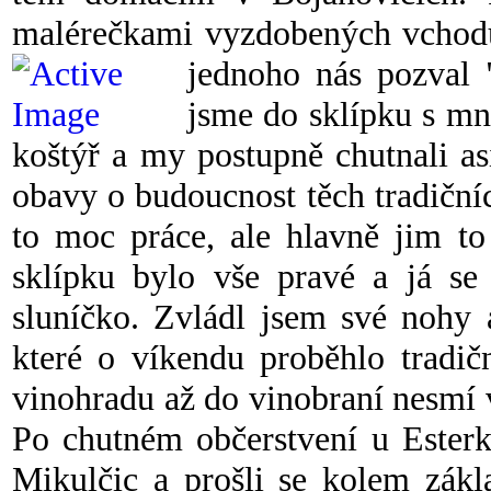
malérečkami vyzdobených vchodů
jednoho nás pozval 
jsme do sklípku s mn
koštýř a my postupně chutnali a
obavy o budoucnost těch tradiční
to moc práce, ale hlavně jim to
sklípku bylo vše pravé a já se
sluníčko. Zvládl jsem své nohy 
které o víkendu proběhlo tradič
vinohradu až do vinobraní nesmí 
Po chutném občerstvení u Esterk
Mikulčic a prošli se kolem zákl