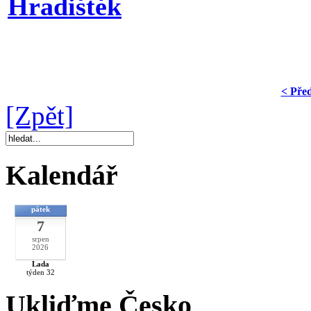
Hradištěk
< Pře
[Zpět]
Kalendář
pátek
7
srpen
2026
Lada
týden 32
Ukliďme Česko