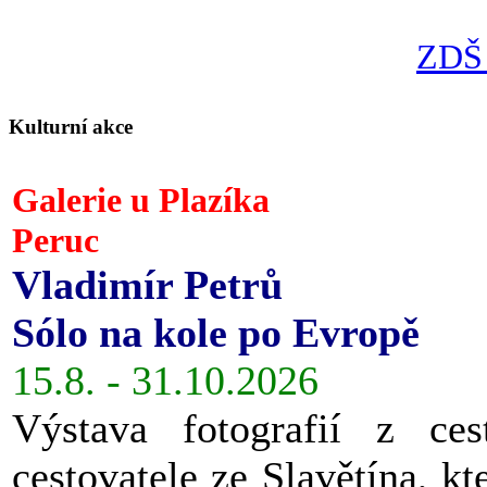
ZDŠ 
Kulturní akce
Galerie u Plazíka
Peruc
Vladimír Petrů
Sólo na kole po Evropě
15.8. - 31.10.2026
Výstava fotografií z ces
cestovatele ze Slavětína, kt