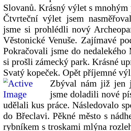
Slovanů. Krásný výlet s mnohým
Čtvrteční výlet jsem nasměřova
jsme si prohlédli nový Archeopa
Věstonické Venuše. Zajímavé p
Pokračovali jsme do nedalekého 
si prošli zámecký park. Krásné up
Svatý kopeček. Opět příjemné výl
Zbýval nám již jen j
jsme doladili nové pí
udělali kus práce. Následovalo sp
do Břeclavi. Pěkné město s nádh
rybníkem s troskami mlýna rozleh