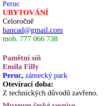
Peruc
UBYTOVÁNÍ
Celoročně
hancad@gmail.com
mob. 777 066 738
Pamětní síň
Emila Filly
Peruc,
zámecký park
Otevírací doba:
Z technických důvodů zavřeno.
Muzeum české vesnice