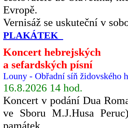
Evropě.
Vernisáž se uskuteční v sob
PLAKÁTEK
Koncert hebrejských
a sefardských písní
Louny - Obřadní síň židovského h
16.8.2026 14 hod.
Koncert v podání Dua Roman
ve Sboru M.J.Husa Peruc
památek.