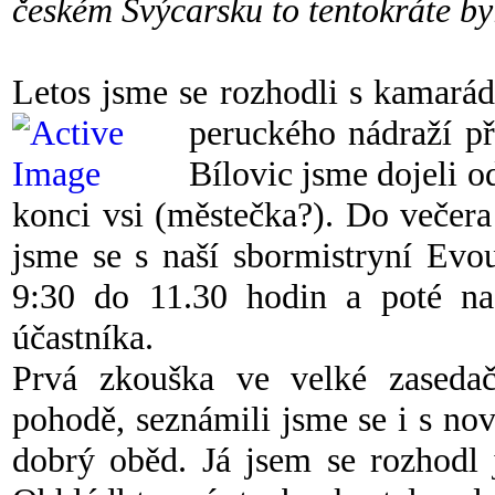
českém Švýcarsku to tentokráte by
Letos jsme se rozhodli s kamará
peruckého nádraží p
Bílovic jsme dojeli o
konci vsi (městečka?). Do večera
jsme se s naší sbormistryní Evo
9:30 do 11.30 hodin a poté n
účastníka.
Prvá zkouška ve velké zasedač
pohodě, seznámili jsme se i s no
dobrý oběd. Já jsem se rozhodl