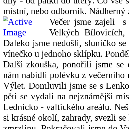
dny - od pátku do úterý. Co vše 
místní, nebo odborník. Nádherný 
Večer jsme zajeli s
Velkých Bílovicích, 
Daleko jsme nedošli, sluníčko se
vínečko u jednoho sklípku. Ponděl
Další zkouška, ponořili jsme se 
nám nabídli polévku z večerního 
Výlet.
Domluvili jsme se s Lenkou
pěti se vydali na nejznámější mí
Lednicko - valtického areálu. Ne
si krásné okolí, zahrady, svezli s
zmrzlinu. Pokračovali jsme do Val