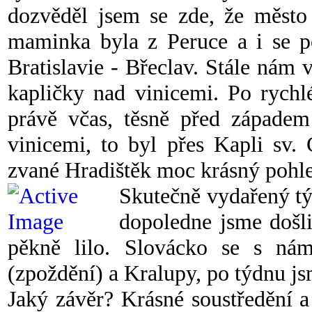
dozvěděl jsem se zde, že město 
maminka byla z Peruce a i se p
Bratislavie - Břeclav. Stále nám 
kapličky nad vinicemi. Po rychl
právě včas, těsně před západem
vinicemi, to byl přes Kapli sv.
zvané Hradištěk moc krásný pohl
Skutečně vydařený tý
dopoledne jsme došli
pěkně lilo. Slovácko se s ná
(zpoždění) a Kralupy, po týdnu j
Jaký závěr? Krásné soustředění 