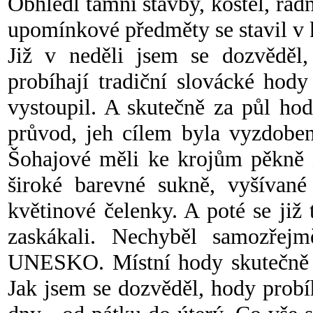
Obhlédl tamní stavby, kostel, ra
upomínkové předměty se stavil v 
Již v neděli jsem se dozvědě
probíhají tradiční slovácké hod
vystoupil. A skutečně za půl hod
průvod, jeh cílem byla vyzdobe
Šohajové měli ke krojům pěkně 
široké barevné sukně, vyšívané
květinové čelenky. A poté se již
zaskákali. Nechyběl samozřej
UNESKO. Místní hody skutečně žij
Jak jsem se dozvěděl, hody probíh