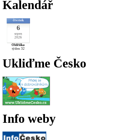
Kalendář
čtvrtek
6
srpen
2026
Oldřiška
týden 32
Ukliďme Česko
Info weby