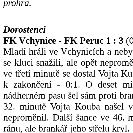
prohra.
Dorostenci
FK Vchynice - FK Peruc 1 : 3
(0
Mladí hráli ve Vchynicích a neby
se kluci snažili, ale opět nepromě
ve třetí minutě se dostal Vojta 
k zakončení - 0:1. O deset min
nádherném pasu šel sám proti bran
32. minutě Vojta Kouba našel v
neproměnil. Další šance ve 46. 
ránu, ale brankář jeho střelu kryl.