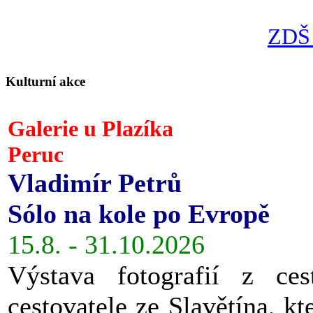
ZDŠ 
Kulturní akce
Galerie u Plazíka
Peruc
Vladimír Petrů
Sólo na kole po Evropě
15.8. - 31.10.2026
Výstava fotografií z ces
cestovatele ze Slavětína, kt