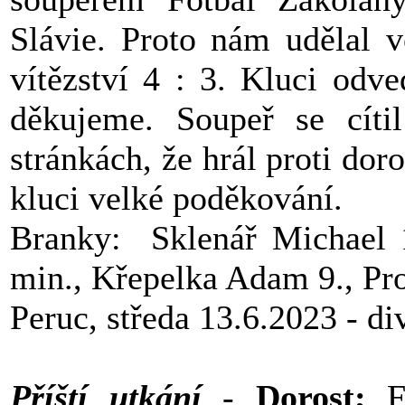
Slávie. Proto nám udělal v
vítězství 4 : 3. Kluci odv
děkujeme. Soupeř se cíti
stránkách, že hrál proti dor
kluci velké poděkování.
Branky: Sklenář Michael 1
min., Křepelka Adam 9., Pr
Peruc, středa 13.6.2023 - di
Příští utkání
-
Dorost;
F