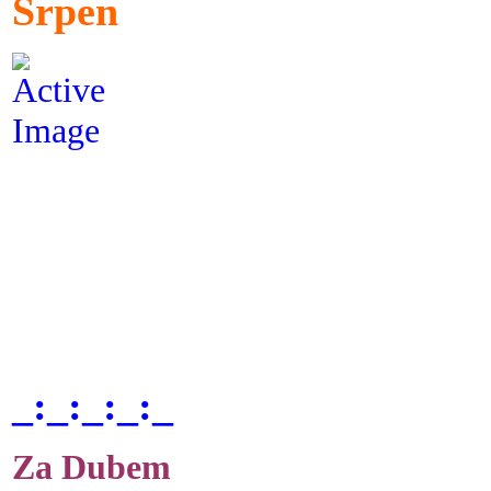
Srpen
_:_:_:_:_
Za Dubem