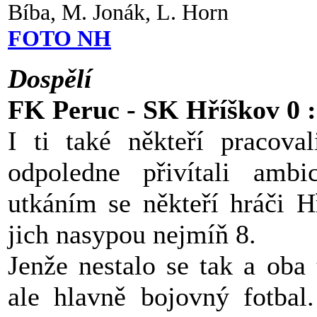
Bíba, M. Jonák, L. Horn
FOTO NH
Dospělí
FK Peruc - SK Hříškov 0 :
I ti také někteří pracov
odpoledne přivítali amb
utkáním se někteří hráči H
jich nasypou nejmíň 8.
Jenže nestalo se tak a oba
ale hlavně bojovný fotbal