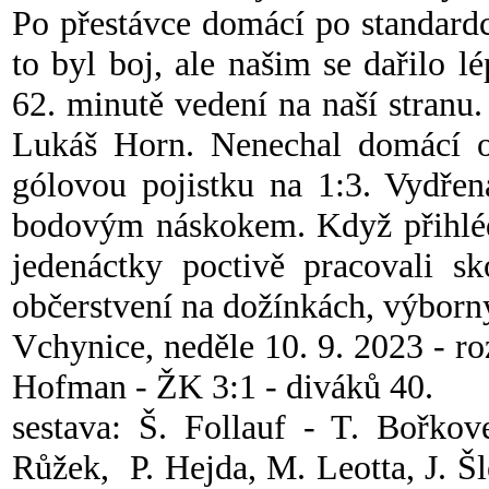
Po přestávce domácí po standard
to byl boj, ale našim se dařilo 
62. minutě vedení na naší stranu.
Lukáš Horn. Nenechal domácí obr
gólovou pojistku na 1:3. Vydřen
bodovým náskokem. Když přihlédn
jedenáctky poctivě pracovali sk
občerstvení na dožínkách, výborn
Vchynice, neděle 10. 9. 2023 - r
Hofman - ŽK 3:1 - diváků 40.
sestava: Š. Follauf - T. Bořkov
Růžek, P. Hejda, M. Leotta, J. Šl