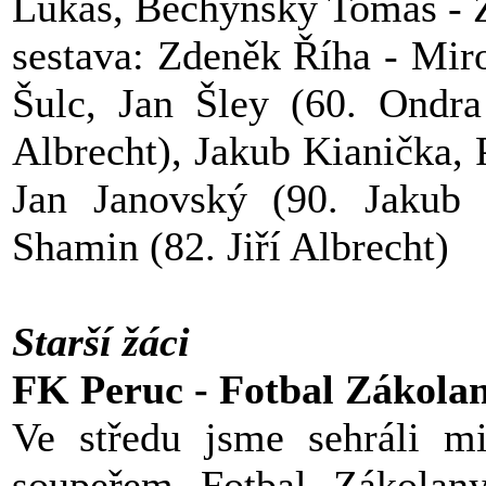
Lukáš, Bechynský Tomáš - Ž
sestava: Zdeněk Říha - Mir
Šulc, Jan Šley (60. Ondra
Albrecht), Jakub Kianička,
Jan Janovský (90. Jakub
Shamin (82. Jiří Albrecht)
Starší žáci
FK Peruc - Fotbal Zákolan
Ve středu jsme sehráli mi
soupeřem Fotbal Zákolany