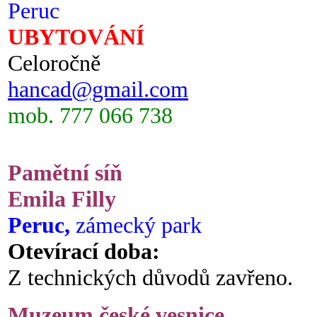
Peruc
UBYTOVÁNÍ
Celoročně
hancad@gmail.com
mob. 777 066 738
Pamětní síň
Emila Filly
Peruc,
zámecký park
Otevírací doba:
Z technických důvodů zavřeno.
Muzeum české vesnice