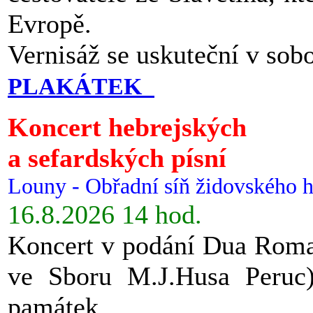
Evropě.
Vernisáž se uskuteční v sob
PLAKÁTEK
Koncert hebrejských
a sefardských písní
Louny - Obřadní síň židovského h
16.8.2026 14 hod.
Koncert v podání Dua Roman
ve Sboru M.J.Husa Peruc
památek.