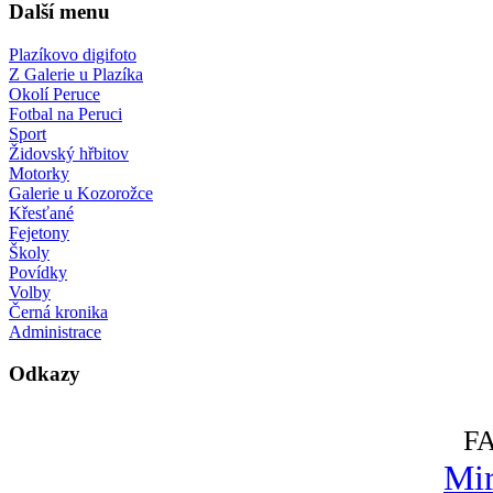
Další menu
Plazíkovo digifoto
Z Galerie u Plazíka
Okolí Peruce
Fotbal na Peruci
Sport
Židovský hřbitov
Motorky
Galerie u Kozorožce
Křesťané
Fejetony
Školy
Povídky
Volby
Černá kronika
Administrace
Odkazy
F
Mir