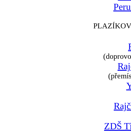
Peru
PLAZÍKOV
(doprovod
Raj
(přemís
Rajč
ZDŠ Tř