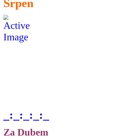
Srpen
_:_:_:_:_
Za Dubem