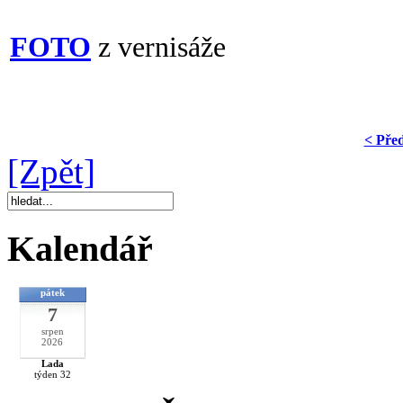
FOTO
z vernisáže
< Pře
[Zpět]
Kalendář
pátek
7
srpen
2026
Lada
týden 32