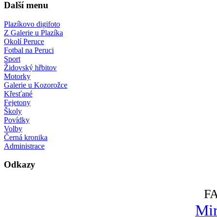
Další menu
Plazíkovo digifoto
Z Galerie u Plazíka
Okolí Peruce
Fotbal na Peruci
Sport
Židovský hřbitov
Motorky
Galerie u Kozorožce
Křesťané
Fejetony
Školy
Povídky
Volby
Černá kronika
Administrace
Odkazy
F
Mir