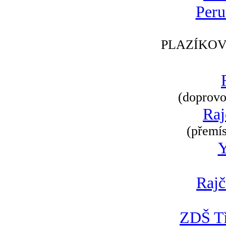
Peru
PLAZÍKOV
(doprovod
Raj
(přemís
Rajč
ZDŠ Tř