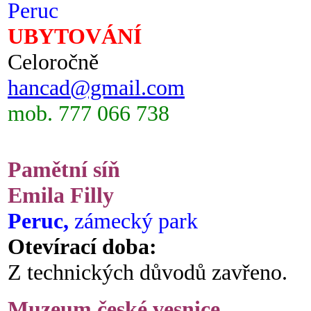
Peruc
UBYTOVÁNÍ
Celoročně
hancad@gmail.com
mob. 777 066 738
Pamětní síň
Emila Filly
Peruc,
zámecký park
Otevírací doba:
Z technických důvodů zavřeno.
Muzeum české vesnice