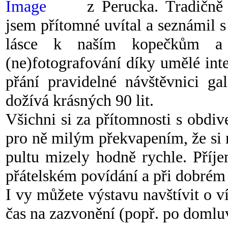
z Perucka. Tradičn
jsem přítomné uvítal a seznámil s
lásce k naším kopečkům a
(ne)fotografování díky umělé inte
přání pravidelné návštěvnici ga
dožívá krásných 90 lit.
Všichni si za přítomnosti s obdiv
pro ně milým překvapením, že si 
pultu mizely hodně rychle. Příj
přátelském povídání a při dobrém 
I vy můžete výstavu navštívit o v
čas na zazvonění (popř. po domluv