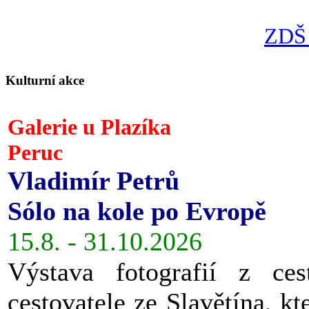
ZDŠ 
Kulturní akce
Galerie u Plazíka
Peruc
Vladimír Petrů
Sólo na kole po Evropě
15.8. - 31.10.2026
Výstava fotografií z ces
cestovatele ze Slavětína, kt