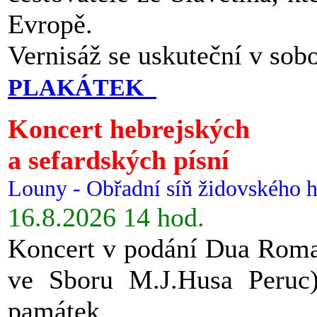
Evropě.
Vernisáž se uskuteční v sob
PLAKÁTEK
Koncert hebrejských
a sefardských písní
Louny - Obřadní síň židovského h
16.8.2026 14 hod.
Koncert v podání Dua Roman
ve Sboru M.J.Husa Peruc
památek.