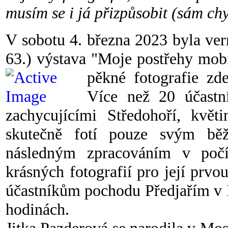
musím se i já přizpůsobit (sám ch
V sobotu 4. března 2023 byla vern
63.) výstava "Moje postřehy mobi
pěkné fotografie zd
Více než 20 účastn
zachycujícími Středohoří, květ
skutečně fotí pouze svým b
následným zpracováním v počít
krásných fotografií pro její prvo
účastníkům pochodu Předjařím v Po
hodinách.