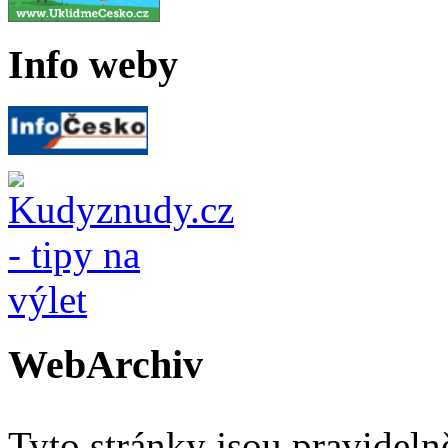
Info weby
WebArchiv
Tyto stránky jsou pravidel