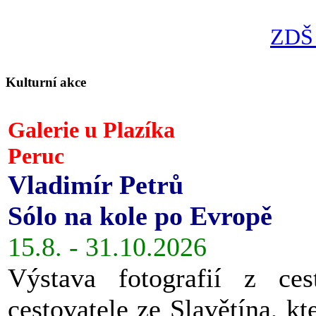
ZDŠ 
Kulturní akce
Galerie u Plazíka
Peruc
Vladimír Petrů
Sólo na kole po Evropě
15.8. - 31.10.2026
Výstava fotografií z ces
cestovatele ze Slavětína, kt