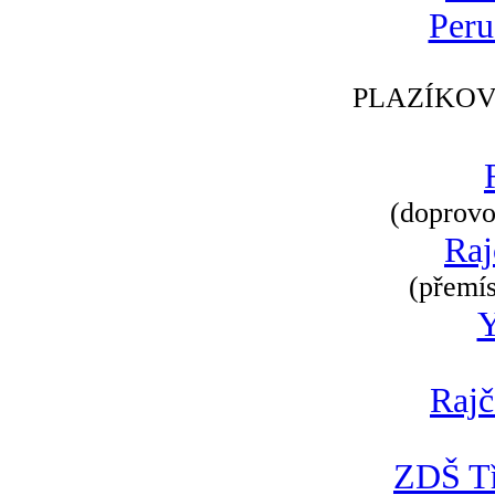
Peru
PLAZÍKOV
(doprovod
Raj
(přemís
Rajč
ZDŠ Tř