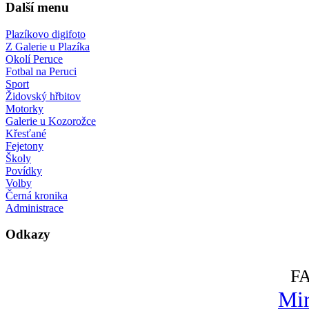
Další menu
Plazíkovo digifoto
Z Galerie u Plazíka
Okolí Peruce
Fotbal na Peruci
Sport
Židovský hřbitov
Motorky
Galerie u Kozorožce
Křesťané
Fejetony
Školy
Povídky
Volby
Černá kronika
Administrace
Odkazy
F
Mir