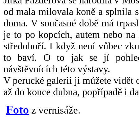
Jitka Pazderová se narodila v Mo
od mala milovala koně a splnila s
doma. V současné době má trpasli
je to po kopcích, autem nebo na
středohoří. I když není vůbec zku
to baví. O to jak se jí pohl
návštěvnících této výstavy.
V perucké galerii ji můžete vidět
až do konce dubna, popřípadě i d
Foto
z vernisáže.