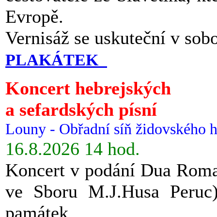
Evropě.
Vernisáž se uskuteční v sob
PLAKÁTEK
Koncert hebrejských
a sefardských písní
Louny - Obřadní síň židovského h
16.8.2026 14 hod.
Koncert v podání Dua Roman
ve Sboru M.J.Husa Peruc
památek.