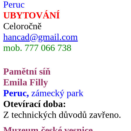
Peruc
UBYTOVÁNÍ
Celoročně
hancad@gmail.com
mob. 777 066 738
Pamětní síň
Emila Filly
Peruc,
zámecký park
Otevírací doba:
Z technických důvodů zavřeno.
Muzeum české vesnice