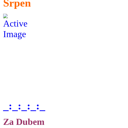
Srpen
_:_:_:_:_
Za Dubem