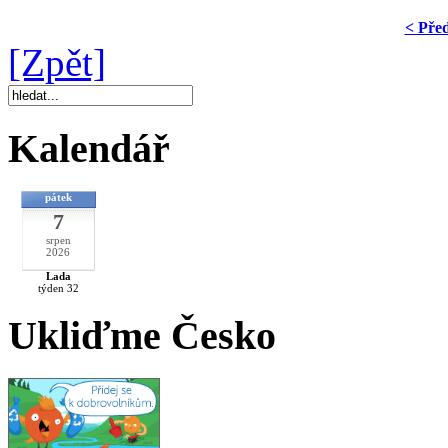
< Pře
[Zpět]
Kalendář
pátek
7
srpen
2026
Lada
týden 32
Ukliďme Česko