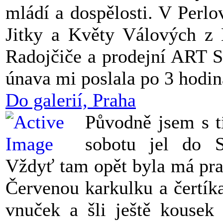
mládí a dospělosti. V Perl
Jitky a Květy Válových z 
Radojčiče a prodejní ART S
únava mi poslala po 3 hodi
Do galerií, Praha
Původně jsem s t
sobotu jel do S
Vždyť tam opět byla má pra
Červenou karkulku a čertík
vnuček a šli ještě kouse