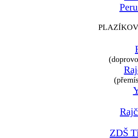
Peru
PLAZÍKOV
(doprovod
Raj
(přemís
Rajč
ZDŠ Tř