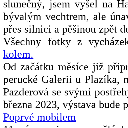
slunečný, jsem vyšel na Ha
bývalým vechtrem, ale únav
přes silnici a pěšinou zpět 
Všechny fotky z vycháze
kolem.
Od začátku měsíce již přip
perucké Galerii u Plazíka, n
Pazderová se svými postřeh
března 2023, výstava bude p
Poprvé mobilem