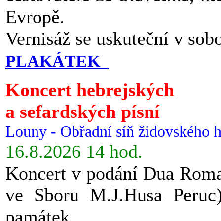
Evropě.
Vernisáž se uskuteční v sob
PLAKÁTEK
Koncert hebrejských
a sefardských písní
Louny - Obřadní síň židovského h
16.8.2026 14 hod.
Koncert v podání Dua Roman
ve Sboru M.J.Husa Peruc
památek.