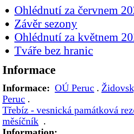
Ohlédnutí za červnem 2
Závěr sezony
Ohlédnutí za květnem 2
Tváře bez hranic
Informace
Informace:
OÚ Peruc
.
Židovsk
Peruc
.
Třebíz - vesnická památková rez
měsíčník
.
Information: