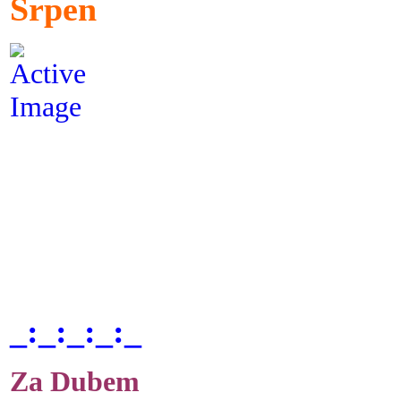
Srpen
_:_:_:_:_
Za Dubem