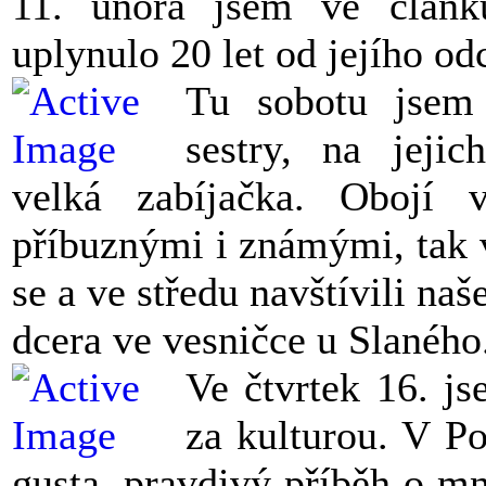
11. února jsem ve člán
uplynulo 20 let od jejího o
Tu sobotu jsem
sestry, na jejic
velká zabíjačka. Obojí 
příbuznými i známými, tak 
se a ve středu navštívili naš
dcera ve vesničce u Slaného. 
Ve čtvrtek 16. js
za kulturou. V Po
gusta, pravdivý příběh o m