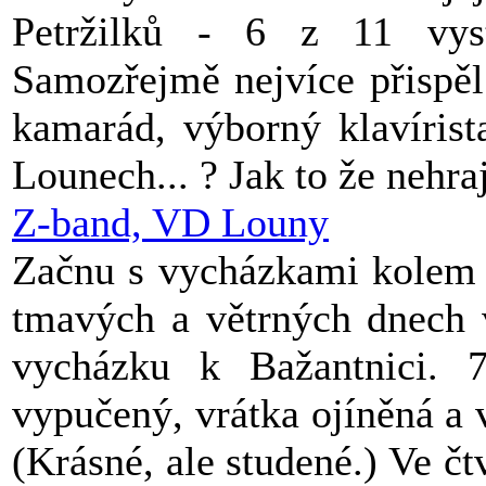
Petržilků - 6 z 11 vyst
Samozřejmě nejvíce přispěl
kamarád, výborný klavírist
Lounech... ? Jak to že nehra
Z-band, VD Louny
Začnu s vycházkami kolem 
tmavých a větrných dnech 
vycházku k Bažantnici. 7
vypučený, vrátka ojíněná a
(Krásné, ale studené.) Ve 