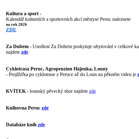
Kultura a sport -
Kalendář kulturních a sportovních akcí městyse Peruc naleznete
na rok 2026
ZDE
Za Dubem -
Usedlost Za Dubem poskytuje ubytování v celkové kapa
najdete
zde
Cyklotrasa Peruc, Agropenzion Hájenka, Louny
-
Projížďka po cyklotrase z Peruce až do Loun na pěkném videu je
KVÍTEK
- lounský pěvecký sbor najdete
zde
Knihovna Peruc
zde
Databáze knih
zde