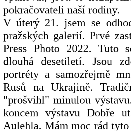
pokračovateli naší rodiny.
V úterý 21. jsem se odhod
pražských galerií. Prvé z
Press Photo 2022. Tuto so
dlouhá desetiletí. Jsou z
portréty a samozřejmě mn
Rusů na Ukrajině. Tradič
"prošvihl" minulou výstavu.
koncem výstavu Dobře uta
Aulehla. Mám moc rád tyto 