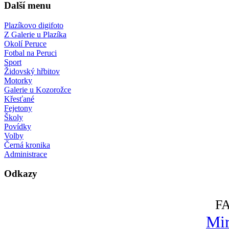
Další menu
Plazíkovo digifoto
Z Galerie u Plazíka
Okolí Peruce
Fotbal na Peruci
Sport
Židovský hřbitov
Motorky
Galerie u Kozorožce
Křesťané
Fejetony
Školy
Povídky
Volby
Černá kronika
Administrace
Odkazy
F
Mir