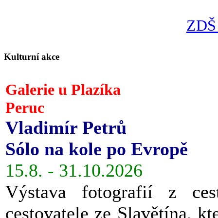
ZDŠ 
Kulturní akce
Galerie u Plazíka
Peruc
Vladimír Petrů
Sólo na kole po Evropě
15.8. - 31.10.2026
Výstava fotografií z ces
cestovatele ze Slavětína, kt