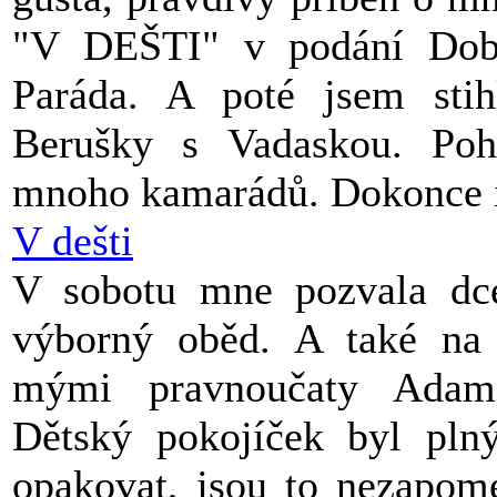
"V DEŠTI" v podání Dobř
Paráda. A poté jsem stih
Berušky s Vadaskou. Poh
mnoho kamarádů. Dokonce i
V dešti
V sobotu mne pozvala dc
výborný oběd. A také na 
mými pravnoučaty Adam
Dětský pokojíček byl pln
opakovat, jsou to nezapome