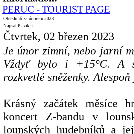
PERUC - TOURIST PAGE
Ohlédnutí za únorem 2023
Napsal Plazík st.
Čtvrtek, 02 březen 2023
Je únor zimní, nebo jarní m
Vždyť bylo i +15°C. A 
rozkvetlé sněženky. Alespoň 
Krásný začátek měsíce h
koncert Z-bandu v lounsk
lounských hudebníků a je