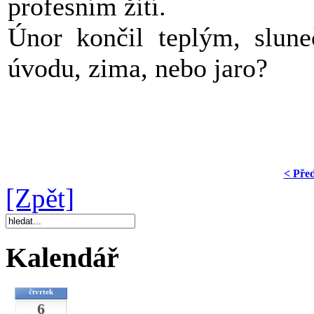
profesním žití.
Únor končil teplým, slun
úvodu, zima, nebo jaro?
< Pře
[Zpět]
Kalendář
čtvrtek
6