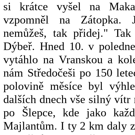
si krátce vyšel na Mak
vzpomněl na Zátopka. 
nemůžeš, tak přidej." Tak
Dýbeř. Hned 10. v poledne 
vytáhlo na Vranskou a kol
nám Středočeši po 150 letec
polovině měsíce byl výhle
dalších dnech vše silný vítr
po Šlepce, kde jako každ
Majlantům. I ty 2 km daly z