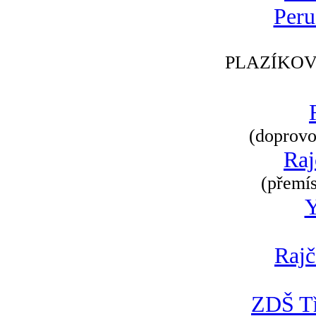
Peru
PLAZÍKOV
(doprovod
Raj
(přemís
Rajč
ZDŠ Tř