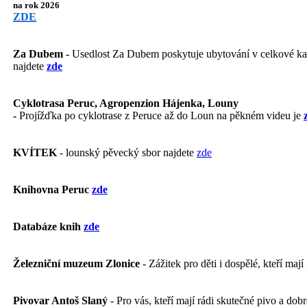
na rok 2026
ZDE
Za Dubem -
Usedlost Za Dubem poskytuje ubytování v celkové kapa
najdete
zde
Cyklotrasa Peruc, Agropenzion Hájenka, Louny
-
Projížďka po cyklotrase z Peruce až do Loun na pěkném videu je
KVÍTEK
- lounský pěvecký sbor najdete
zde
Knihovna Peruc
zde
Databáze knih
zde
Železniční muzeum Zlonice
- Zážitek pro děti i dospělé, kteří mají
Pivovar Antoš Slaný
- Pro vás, kteří mají rádi skutečné pivo a dobré