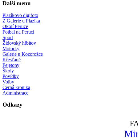
Další menu
Plazíkovo digifoto
Z Galerie u Plazíka
Okolí Peruce
Fotbal na Peruci
Sport
Židovský hřbitov
Motorky
Galerie u Kozorožce
Křesťané
Fejetony
Školy
Povídky
Volby
Černá kronika
Administrace
Odkazy
F
Mir