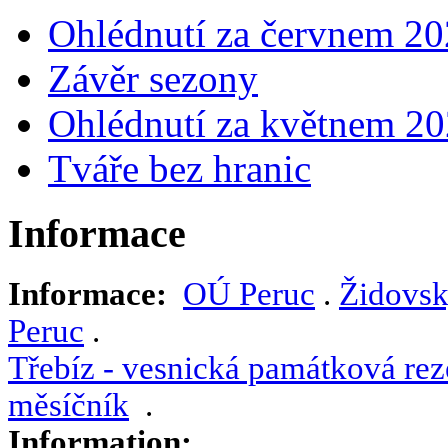
Ohlédnutí za červnem 2
Závěr sezony
Ohlédnutí za květnem 2
Tváře bez hranic
Informace
Informace:
OÚ Peruc
.
Židovsk
Peruc
.
Třebíz - vesnická památková rez
měsíčník
.
Information: