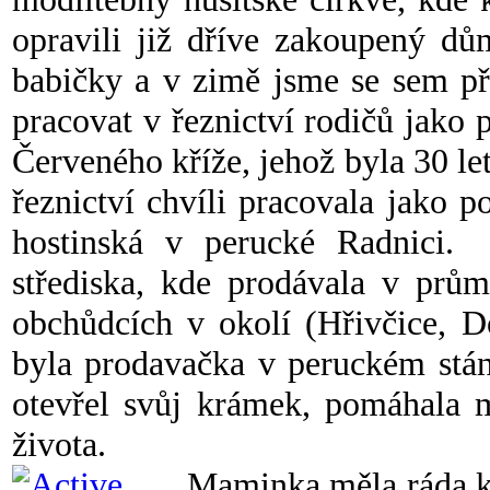
opravili již dříve zakoupený dů
babičky a v zimě jsme se sem př
pracovat v řeznictví rodičů jako 
Červeného kříže, jehož byla 30 le
řeznictví chvíli pracovala jako p
hostinská v perucké Radnici.
střediska, kde prodávala v prům
obchůdcích v okolí (Hřivčice, 
byla prodavačka v peruckém stá
otevřel svůj krámek, pomáhala 
života.
Maminka měla ráda ko