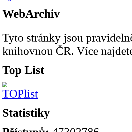
WebArchiv
Tyto stránky jsou pravidel
knihovnou ČR. Více najde
Top List
Statistiky
Přístupů:
47302786