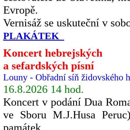
Evropě.
Vernisáž se uskuteční v sob
PLAKÁTEK
Koncert hebrejských
a sefardských písní
Louny - Obřadní síň židovského h
16.8.2026 14 hod.
Koncert v podání Dua Roman
ve Sboru M.J.Husa Peruc
památek.