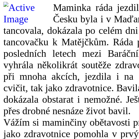
Maminka ráda jezdi
Česku byla i v Maďar
tancovala, dokázala po celém dni 
tancovačku k Matějčkům. Ráda po
posledních letech mezi Baráční
vyhrála několikrát soutěže zdra
při mnoha akcích, jezdila i na
cvičit, tak jako zdravotnice. Bavil
dokázala obstarat i nemožné. Je
přes drobné nesnáze život bavil.
Vážím si maminčiny obětavosti pr
jako zdravotnice pomohla v prvý