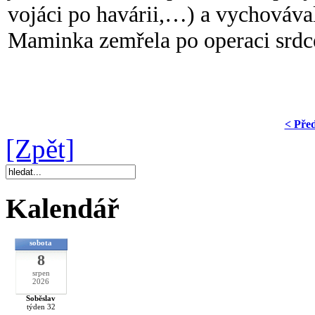
vojáci po havárii,…) a vychováva
Maminka zemřela po operaci srdc
< Pře
[Zpět]
Kalendář
sobota
8
srpen
2026
Soběslav
týden 32