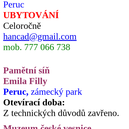
Peruc
UBYTOVÁNÍ
Celoročně
hancad@gmail.com
mob. 777 066 738
Pamětní síň
Emila Filly
Peruc,
zámecký park
Otevírací doba:
Z technických důvodů zavřeno.
Muzeum české vesnice