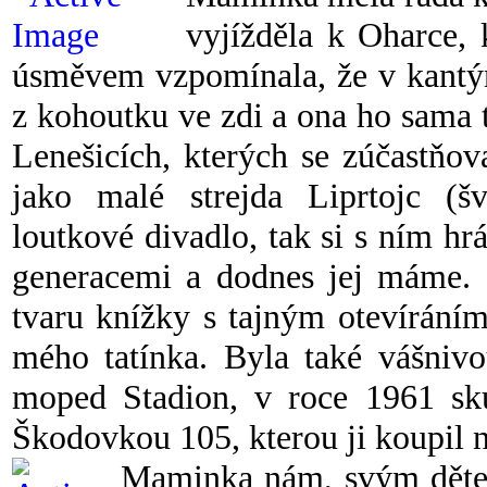
vyjížděla k Oharce, 
úsměvem vzpomínala, že v kantýn
z kohoutku ve zdi a ona ho sama t
Lenešicích, kterých se zúčastňov
jako malé strejda Liprtojc
(š
loutkové divadlo, tak si s ním h
generacemi a dodnes jej máme. S
tvaru knížky s tajným otevíráním
mého tatínka. Byla také vášnivo
moped Stadion, v roce 1961 sk
Škodovkou 105, kterou ji koupil n
Maminka nám, svým dětem