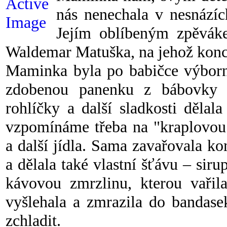
nás nenechala v nesnázíc
Jejím oblíbeným zpěvák
Waldemar Matuška, na jehož koncer
Maminka byla po babičce výborná
zdobenou panenku z bábovky 
rohlíčky a další sladkosti dělal
vzpomínáme třeba na "kraplovou
a další jídla. Sama zavařovala k
a dělala také vlastní šťávu – si
kávovou zmrzlinu, kterou vaři
vyšlehala a zmrazila do bandase
zchladit.