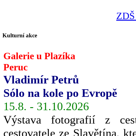
ZDŠ 
Kulturní akce
Galerie u Plazíka
Peruc
Vladimír Petrů
Sólo na kole po Evropě
15.8. - 31.10.2026
Výstava fotografií z ces
cestovatele ze Slavětína, kt