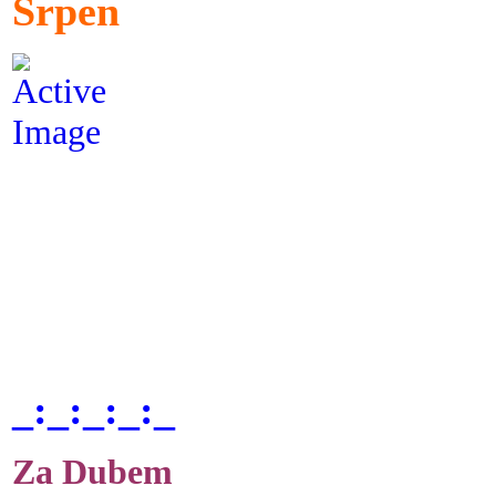
Srpen
_:_:_:_:_
Za Dubem