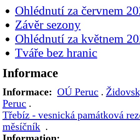
Ohlédnutí za červnem 2
Závěr sezony
Ohlédnutí za květnem 2
Tváře bez hranic
Informace
Informace:
OÚ Peruc
.
Židovsk
Peruc
.
Třebíz - vesnická památková rez
měsíčník
.
Information: