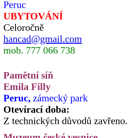
Peruc
UBYTOVÁNÍ
Celoročně
hancad@gmail.com
mob. 777 066 738
Pamětní síň
Emila Filly
Peruc,
zámecký park
Otevírací doba:
Z technických důvodů zavřeno.
Muzeum české vesnice