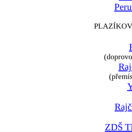
Peru
PLAZÍKOV
(doprovod
Raj
(přemís
Rajč
ZDŠ Tř