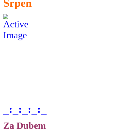
Srpen
_:_:_:_:_
Za Dubem