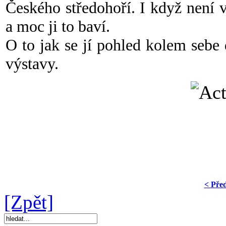
Českého středohoří. I když není v
a moc ji to baví.
O to jak se jí pohled kolem sebe 
výstavy.
< Pře
[Zpět]