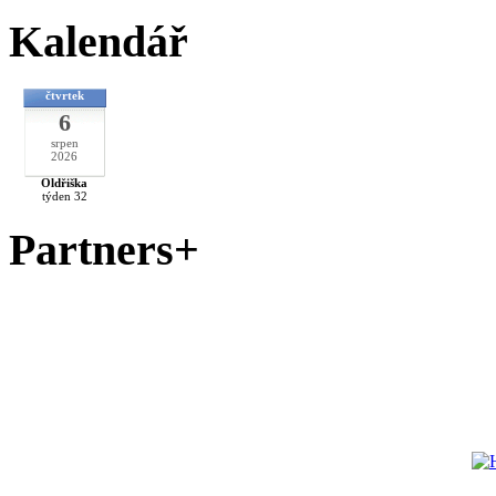
Kalendář
čtvrtek
6
srpen
2026
Oldřiška
týden 32
Partners+