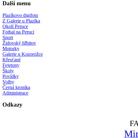
Další menu
Plazíkovo digifoto
Z Galerie u Plazíka
Okolí Peruce
Fotbal na Peruci
Sport
Židovský hřbitov
Motorky
Galerie u Kozorožce
Křesťané
Fejetony
Školy
Povídky
Volby
Černá kronika
Administrace
Odkazy
F
Mir