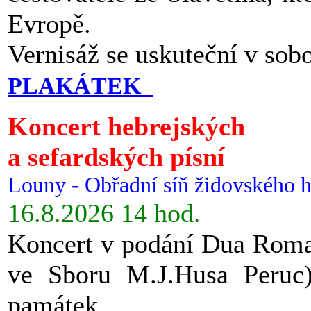
Evropě.
Vernisáž se uskuteční v sob
PLAKÁTEK
Koncert hebrejských
a sefardských písní
Louny - Obřadní síň židovského h
16.8.2026 14 hod.
Koncert v podání Dua Roman
ve Sboru M.J.Husa Peruc
památek.