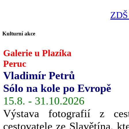
ZDŠ 
Kulturní akce
Galerie u Plazíka
Peruc
Vladimír Petrů
Sólo na kole po Evropě
15.8. - 31.10.2026
Výstava fotografií z ces
cestovatele ze Slavětína, kt