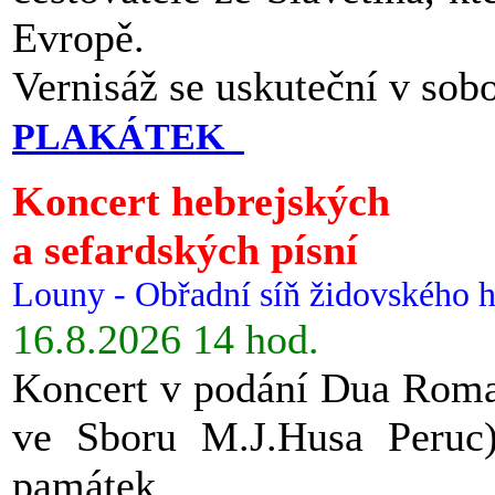
Evropě.
Vernisáž se uskuteční v sob
PLAKÁTEK
Koncert hebrejských
a sefardských písní
Louny - Obřadní síň židovského h
16.8.2026 14 hod.
Koncert v podání Dua Roman
ve Sboru M.J.Husa Peruc
památek.