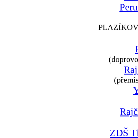
Peru
PLAZÍKOV
(doprovod
Raj
(přemís
Rajč
ZDŠ Tř