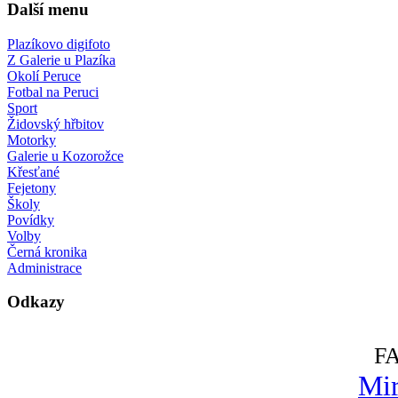
Další menu
Plazíkovo digifoto
Z Galerie u Plazíka
Okolí Peruce
Fotbal na Peruci
Sport
Židovský hřbitov
Motorky
Galerie u Kozorožce
Křesťané
Fejetony
Školy
Povídky
Volby
Černá kronika
Administrace
Odkazy
F
Mir