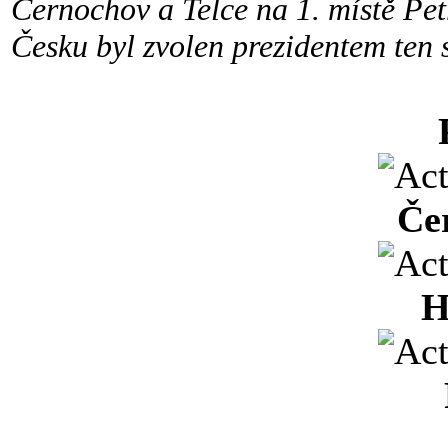
Černochov a Telce na 1. místě Pet
Česku byl zvolen prezidentem ten s
Če
H