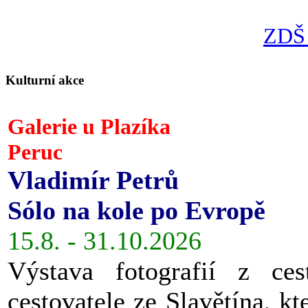
ZDŠ 
Kulturní akce
Galerie u Plazíka
Peruc
Vladimír Petrů
Sólo na kole po Evropě
15.8. - 31.10.2026
Výstava fotografií z ces
cestovatele ze Slavětína, kt