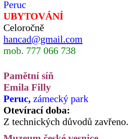
Peruc
UBYTOVÁNÍ
Celoročně
hancad@gmail.com
mob. 777 066 738
Pamětní síň
Emila Filly
Peruc,
zámecký park
Otevírací doba:
Z technických důvodů zavřeno.
Muzeum české vesnice