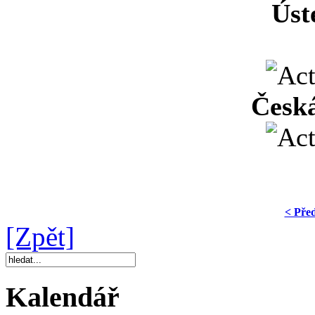
Úst
Česká
< Pře
[Zpět]
Kalendář