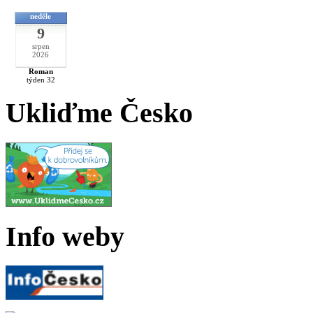
neděle
9
srpen
2026
Roman
týden 32
Ukliďme Česko
Info weby