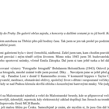
dy do Prahy. Do galerií občas zajedu, s koncerty a dalšími cestami je to již horší.
em autobusu na Třebízi přes půl hodiny času. Tak jsem se jen tak prošel po podzimn
adiční pouti.
i galeriemi byla v úterý černobílá, nádherná. Zašel jsem tam,
kam chodím pravide
ečně provází i mým téměř celým životem. Mimo roku 1945 jsem 50. budovatelsk
eho sportovní snímky, včetně Emila Zátopka. Dal jsem si tam ještě turka a šel 
ravované výstavy "Fotografie fotografů" Bohdanem Holomíčkem (1943). Oslovil j
fotografa, mnohé známé tváře jsem poznal. Díky… Navzájem jsme se ještě před gale
 ráj - Paradise Lost v domě
U Kamenného zvonu. V komunitě hippies v Taylor C
yvatelé, meditace, obstarávání obživy, společný život s dětmi i nespoutané večírky.
, kdy se nad Prahou klenula skvělá obloha s kouzelnými barevnými mraky. Vše (odp
l na Malostranské náměstí a vešel do Malostranské besedy, kde se připravoval več
rovější, údernější, repertoár, kdy elektronický základ doplňují Jan Jirouch na tromb
za doprovodu členů MCH Bandu.
ří jeli malou šňůru po Česku. Samozřejmě je znám, ale myslím si, že jsou čím dá