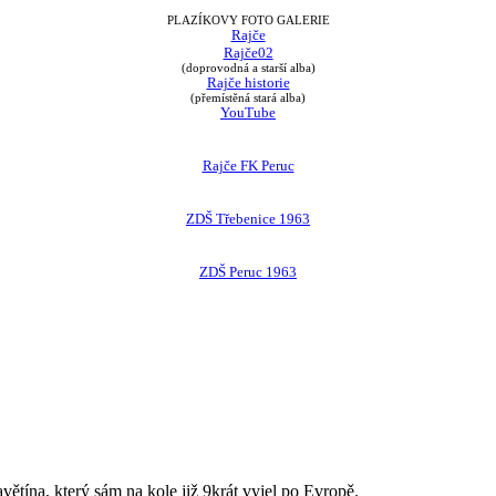
PLAZÍKOVY FOTO GALERIE
Rajče
Rajče02
(doprovodná a starší alba)
Rajče historie
(přemístěná stará alba)
YouTube
Rajče FK Peruc
ZDŠ Třebenice 1963
ZDŠ Peruc 1963
avětína, který sám na kole již 9krát vyjel po Evropě.