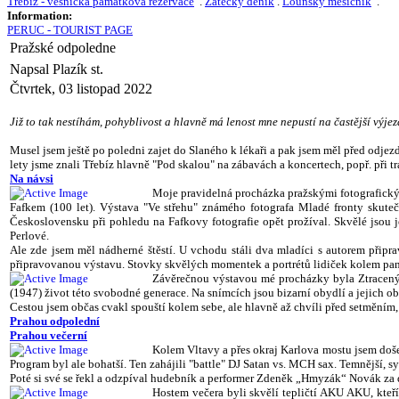
Třebíz - vesnická památková rezervace
.
Žatecký deník
.
Lounský měsíčník
.
Information:
PERUC - TOURIST PAGE
Pražské odpoledne
Napsal Plazík st.
Čtvrtek, 03 listopad 2022
Již to tak nestíhám, pohyblivost a hlavně má lenost mne nepustí na častější výjez
Musel jsem ještě po poledni zajet do Slaného k lékaři a pak jsem měl před odjezd
lety jsme znali Třebíz hlavně "Pod skalou" na zábavách a koncertech, popř. při tr
Na návsi
Moje pravidelná procházka pražskými fotografickým
Fafkem (100 let). Výstava "Ve střehu" známého fotografa Mladé fronty skut
Československu při pohledu na Fafkovy fotografie opět prožíval. Skvělé jsou j
Perlové.
Ale zde jsem měl nádherné štěstí. U vchodu stáli dva mladíci s autorem přip
připravovanou výstavu. Stovky skvělých momentek a portrétů lidiček kolem pana 
Závěrečnou výstavou mé procházky byla Ztracený
(1947) život této svobodné generace. Na snímcích jsou bizarní obydlí a jejich ob
Cestou jsem občas cvakl spouští kolem sebe, ale hlavně až chvíli před setměním
Prahou odpolední
Prahou večerní
Kolem Vltavy a přes okraj Karlova mostu jsem doše
Program byl ale bohatší. Ten zahájili "battle" DJ Satan vs. MCH sax. Temnější, sy
Poté si své se řekl a odzpíval hudebník a performer Zdeněk „Hmyzák“ Novák 
Hostem
večera byli skvělí tepličtí AKU AKU, kte