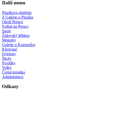
Další menu
Plazíkovo digifoto
Z Galerie u Plazíka
Okolí Peruce
Fotbal na Peruci
Sport
Židovský hřbitov
Motorky
Galerie u Kozorožce
Křesťané
Fejetony
Školy
Povídky
Volby
Černá kronika
Administrace
Odkazy