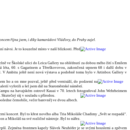
 Koncem října jsem, i díky kamarádovi Vláďovy, do Prahy zajel.
í návsi. Je to kouzelné místo v naší blízkosti. Před
lně ve Školské ulici do Leica Gallery na ohlédnutí za dobou mého žití s Emilem
á léta, 60. s Gagarinem a Těreškovovou, zakončená srpnem 68 i další dobu v
dál. V Ambitu ještě není nová výstava a podobně tomu bylo v Artinbox Gallery v
sem ho a on mne pozval, ještě před vernisáží, do podzemí na
rií vyfotili a šel jsem dál na Staroměstské náměstí.
ampu na havajském ostrově Kauai v 70. letech fotografoval John Wehrheimem
 Skutečný ráj v souladu s přírodou.
oledne černobíle, večer barevně) ve dvou albech.
erní koncert. Byl to křest nového alba Tria Mikoláše Chadimy „Svět se rozpadá“.
on a Mikoláš na své rozličné nástroje. Byl to nářez.
l lepší. Zejména frontmen kapely Slávek Neuhöfer je se svými houslemi a zpěvem