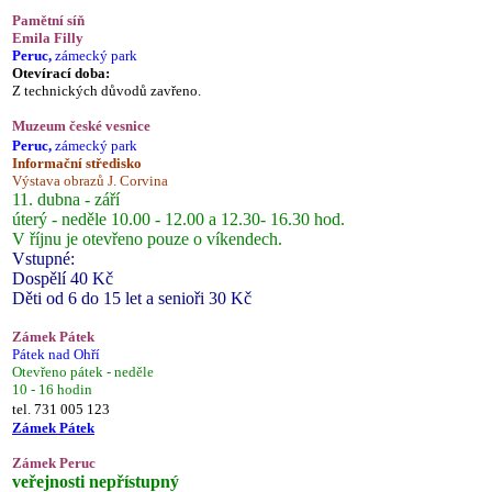
Pamětní síň
Emila Filly
Peruc,
zámecký park
Otevírací doba:
Z technických důvodů zavřeno.
Muzeum české vesnice
Peruc,
zámecký park
Informační středisko
Výstava obrazů J. Corvina
11. dubna - září
úterý - neděle 10.00 - 12.00 a 12.30- 16.30 hod.
V říjnu je otevřeno pouze o víkendech.
Vstupné:
Dospělí 40 Kč
Děti od 6 do 15 let a senioři 30 Kč
Zámek Pátek
Pátek nad Ohří
Otevřeno pátek - neděle
10 - 16 hodin
tel. 731 005 123
Zámek Pátek
Zámek Peruc
veřejnosti nepřístupný