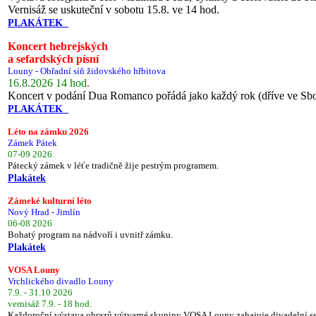
Vernisáž se uskuteční v sobotu 15.8. ve 14 hod.
PLAKÁTEK
Koncert hebrejských
a sefardských písní
Louny - Obřadní síň židovského hřbitova
16.8.2026 14 hod.
Koncert v podání Dua Romanco pořádá jako každý rok (dříve ve Sb
PLAKÁTEK
Léto na zámku 2026
Zámek Pátek
07-09 2026
Pátecký zámek v léťe tradičně žije pestrým programem.
Plakátek
Zámeké kulturní léto
Nový Hrad - Jimlín
06-08 2026
Bohatý program na nádvoří i uvnitř zámku.
Plakátek
VOSA Louny
Vrchlického divadlo Louny
7.9. - 31.10 2026
vernisáž 7.9. - 18 hod.
Každoroční výstava obrazů výtvarné skupiny VOSA Louny zahajuje divadelní s