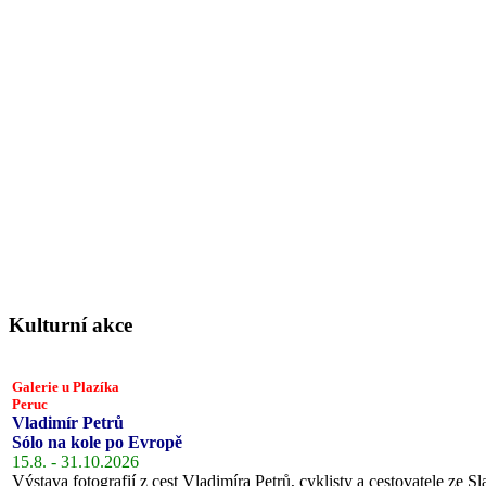
Kulturní akce
Galerie u Plazíka
Peruc
Vladimír Petrů
Sólo na kole po Evropě
15.8. - 31.10.2026
Výstava fotografií z cest Vladimíra Petrů, cyklisty a cestovatele ze Sl