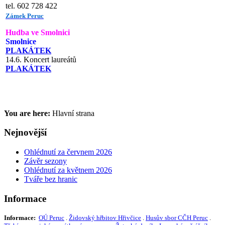
tel. 602 728 422
Zámek Peruc
Hudba ve Smolnici
Smolnice
PLAKÁTEK
14.6. Koncert laureátů
PLAKÁTEK
You are here:
Hlavní strana
Nejnovější
Ohlédnutí za červnem 2026
Závěr sezony
Ohlédnutí za květnem 2026
Tváře bez hranic
Informace
Informace:
OÚ Peruc
.
Židovský hřbitov Hřivčice
.
Husův sbor CČH Peruc
.