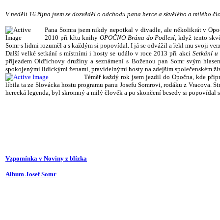
V neděli 16.října jsem se dozvěděl o odchodu pana herce a skvělého a milého člo
Pana Somra jsem nikdy nepotkal v divadle, ale několikrát v Op
2010 při křtu knihy
OPOČNO Brána do Podlesí
, když tento skv
Somr s lidmi rozuměl a s každým si popovídal. I já se odvážil a řekl mu svoji ve
Další velké setkání s místními i hosty se událo v roce 2013 při akci
Setkání u
příjezdem Oldřichovy družiny a seznámení s Boženou pan Somr svým hlasem p
spokojenými lidickými ženami, pravidelnými hosty na zdejším společenském život
Téměř každý rok jsem jezdil do Opočna, kde přip
líbila ta ze Slovácka hostu programu panu Josefu Somrovi, rodáku z Vracova. St
herecká legenda, byl skromný a milý člověk a po skončení besedy si popovídal s
Vzpomínka v Noviny z blízka
Album Josef Somr