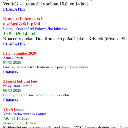
Vernisáž se uskuteční v sobotu 15.8. ve 14 hod.
PLAKÁTEK
Koncert hebrejských
a sefardských písní
Louny - Obřadní síň židovského hřbitova
16.8.2026 14 hod.
Koncert v podání Dua Romanco pořádá jako každý rok (dříve ve Sb
PLAKÁTEK
Léto na zámku 2026
Zámek Pátek
07-09 2026
Pátecký zámek v léťe tradičně žije pestrým programem.
Plakátek
Zámeké kulturní léto
Nový Hrad - Jimlín
06-08 2026
Bohatý program na nádvoří i uvnitř zámku.
Plakátek
VOSA Louny
Vrchlického divadlo Louny
7.9. - 31.10 2026
vernisáž 7.9. - 18 hod.
Každoroční výstava obrazů výtvarné skupiny VOSA Louny zahajuje divadelní s