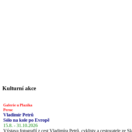
Kulturní akce
Galerie u Plazíka
Peruc
Vladimír Petrů
Sólo na kole po Evropě
15.8. - 31.10.2026
Výstava fotografií z cest Vladimíra Petrů, cyklisty a cestovatele ze Sl