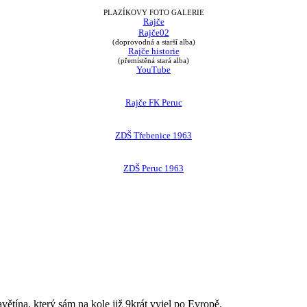
PLAZÍKOVY FOTO GALERIE
Rajče
Rajče02
(doprovodná a starší alba)
Rajče historie
(přemístěná stará alba)
YouTube
Rajče FK Peruc
ZDŠ Třebenice 1963
ZDŠ Peruc 1963
avětína, který sám na kole již 9krát vyjel po Evropě.