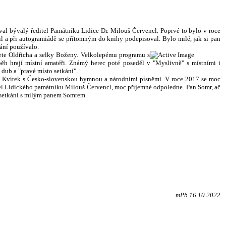
al bývalý ředitel Památníku Lidice Dr. Milouš Červencl. Poprvé to bylo v roce
il a při autogramiádě se přítomným do knihy podepisoval. Bylo milé, jak si pan
dání používalo.
ete Oldřicha a selky Boženy. Velkolepému programu s
h hrají místní amatéři. Známý herec poté poseděl v "Myslivně" s místními i
dub a "pravé místo setkání".
ský Kvítek s Česko-slovenskou hymnou a národními písněmi.
V roce 2017 se moc
ditel Lidického památníku Milouš Červencl, moc příjemné odpoledne. Pan Somr, ač
ní setkání s milým panem Somrem.
mPb 16.10.2022