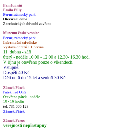
Pamětní síň
Emila Filly
Peruc,
zámecký park
Otevírací doba:
Z technických důvodů zavřeno.
Muzeum české vesnice
Peruc,
zámecký park
Informační středisko
Výstava obrazů J. Corvina
11. dubna - září
úterý - neděle 10.00 - 12.00 a 12.30- 16.30 hod.
V říjnu je otevřeno pouze o víkendech.
Vstupné:
Dospělí 40 Kč
Děti od 6 do 15 let a senioři 30 Kč
Zámek Pátek
Pátek nad Ohří
Otevřeno pátek - neděle
10 - 16 hodin
tel. 731 005 123
Zámek Pátek
Zámek Peruc
veřejnosti nepřístupný