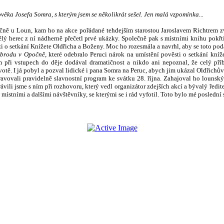
věka Josefa Somra, s kterým jsem se několikrát sešel. Jen malá vzpomínka...
očně u Loun, kam ho na akce pořádané tehdejším starostou Jaroslavem
Richtrem zv
ělý herec z ní nádherně přečetl prvé ukázky. Společně pak s místními knihu pokřt
rzi o setkání Knížete Oldřicha a Boženy. Moc ho rozesmála a navrhl, aby se toto po
 brodu v Opočně
, které odebralo Peruci nárok na
umístění pověsti o setkání kníž
ři vstupech do děje dodával dramatičnost a nikdo ani nepoznal, že celý příbě
ě. I já pobyl a pozval lidické i pana Somra na Peruc, abych jim ukázal Oldřichův 
ravovali pravidelně slavnostní program ke svátku 28. října. Zahajoval ho loun
rávili jsme s ním při rozhovoru, který vedl organizátor zdejších akcí a bývalý ře
 místními a dalšími návštěvníky, se kterými se i rád vyfotil. Toto bylo mé posled