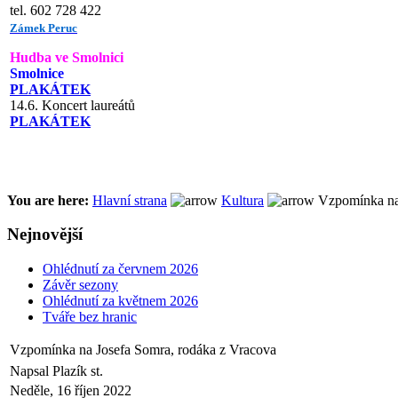
tel. 602 728 422
Zámek Peruc
Hudba ve Smolnici
Smolnice
PLAKÁTEK
14.6. Koncert laureátů
PLAKÁTEK
You are here:
Hlavní strana
Kultura
Vzpomínka na 
Nejnovější
Ohlédnutí za červnem 2026
Závěr sezony
Ohlédnutí za květnem 2026
Tváře bez hranic
Vzpomínka na Josefa Somra, rodáka z Vracova
Napsal Plazík st.
Neděle, 16 říjen 2022