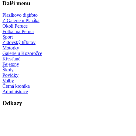
Další menu
Plazíkovo digifoto
Z Galerie u Plazíka
Okolí Peruce
Fotbal na Peruci
Sport
Židovský hřbitov
Motorky
Galerie u Kozorožce
Křesťané
Fejetony
Školy
Povídky
Volby
Černá kronika
Administrace
Odkazy