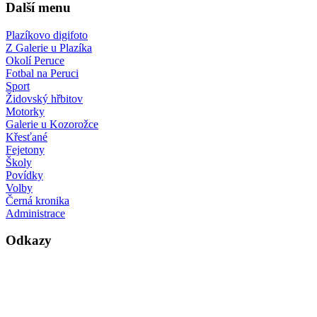
Další menu
Plazíkovo digifoto
Z Galerie u Plazíka
Okolí Peruce
Fotbal na Peruci
Sport
Židovský hřbitov
Motorky
Galerie u Kozorožce
Křesťané
Fejetony
Školy
Povídky
Volby
Černá kronika
Administrace
Odkazy