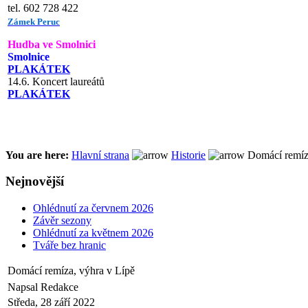
tel. 602 728 422
Zámek Peruc
Hudba ve Smolnici
Smolnice
PLAKÁTEK
14.6. Koncert laureátů
PLAKÁTEK
You are here:
Hlavní strana
Historie
Domácí remíza
Nejnovější
Ohlédnutí za červnem 2026
Závěr sezony
Ohlédnutí za květnem 2026
Tváře bez hranic
Domácí remíza, výhra v Lípě
Napsal Redakce
Středa, 28 září 2022