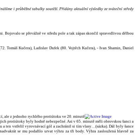
řinášíme i průběžné tabulky soutěží.
Přidány aktuální výsledky ze sváteční středy
mi. Bojovalo se převážně ve středu pole a tak zápas skončil spravedlivou dělbou
(72. Tomáš Kučera), Ladislav Dufek (80. Vojtěch Kučera), - Ivan Shamin, Daniel
cí, ale z jednoho
rychlého protiútoku ve 20. minutě
ejich protiútoky byly hodně nebezpečné. Asi v 65. minutě měli obrovskou šanci a
a ten vstřelil vyrovnávací gól a zachránil si tím vlasy…(sázka). Dál byly šance
 nadvakrát se mu podařilo urvat výhru za tři body. Výhra zasloužená hlavně za