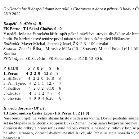
O víkendu hráli dospělí doma bez gólů s Chožovem a dorost přivezl 3 body z Če
28.9.2022.
Dospělí - 3. třída sk. B:
FK Peruc - TJ Sokol Chožov 0 : 0
V neděli byla na Peruckém hřišti opět pěkná návštěva, stovka diváků se ale bra
bodů. Po bezbrankové remíze první místo v tabulce o skóre před Hříškovem.
Rozhodčí:
Mayer Michal, Jetenský Josef, ŽK: 2:3 - 100 diváků
Sestava:
Zdeněk Říha, - Miroslav Máša (46. J.Strasser), Michal Folauf (61 J.Al
Kratina
Příští zápas:
SK Slavětín - FK Peruc sobota 01.10. 12:30 h.
P KLUB Z V R P S B
1. Peruc 4 2 2 0 12:3 8
2. Hříškov 4 2 2 0 10:8 8
3. Pan. Týnec 4 2 1 1 12:7 7
4. Koštice 4 2 0 2 8:10 6
5. Chožov 4 1 1 2 7:7 4
6. Slavětín 4 0 0 4 6:20 0
II. třída dorostu - OP LT:
TJ Lokomotiva Česká Lípa - FK Peruc 1 : 2 (1:0)
Naši borci přijeli na velmi slušné hřiště s nadějí na výhru. Dosud poslední sou
šel na Štěpána sám útočník soupeře Lukáš Zeman. Svoji šanci bezpečně proměnil.
dorážku do odkryté brány reflexivně Štěpán vyrazil a následný rohový kop se po
na obou stranách, domácí dvakrát nastřelili tyč, ale Peruc se stále snažila 
bojovnost.