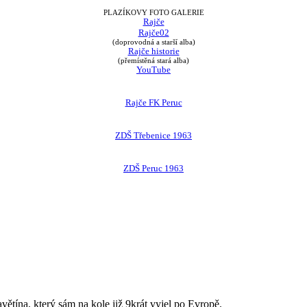
PLAZÍKOVY FOTO GALERIE
Rajče
Rajče02
(doprovodná a starší alba)
Rajče historie
(přemístěná stará alba)
YouTube
Rajče FK Peruc
ZDŠ Třebenice 1963
ZDŠ Peruc 1963
avětína, který sám na kole již 9krát vyjel po Evropě.