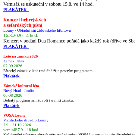
Vernisáž se uskuteční v sobotu 15.8. ve 14 hod.
PLAKÁTEK
Koncert hebrejských
a sefardských písní
Louny - Obřadní síň židovského hřbitova
16.8.2026 14 hod.
Koncert v podání Dua Romanco pořádá jako každý rok (dříve ve Sb
PLAKÁTEK
Léto na zámku 2026
Zámek Pátek
07-09 2026
Pátecký zámek v léťe tradičně žije pestrým programem.
Plakátek
Zámeké kulturní léto
Nový Hrad - Jimlín
06-08 2026
Bohatý program na nádvoří i uvnitř zámku.
Plakátek
VOSA Louny
Vrchlického divadlo Louny
7.9. - 31.10 2026
vernisáž 7.9. - 18 hod.
Každoroční výstava obrazů výtvarné skupiny VOSA Louny zahajuje divadelní s