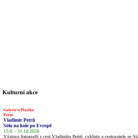
Kulturní akce
Galerie u Plazíka
Peruc
Vladimír Petrů
Sólo na kole po Evropě
15.8. - 31.10.2026
Výstava fotografií z cest Vladimíra Petrů, cyklisty a cestovatele ze Sl