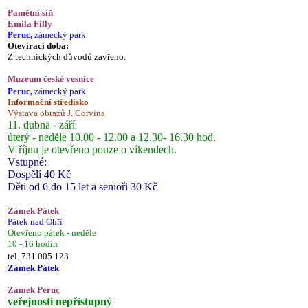
Pamětní síň
Emila Filly
Peruc,
zámecký park
Otevírací doba:
Z technických důvodů zavřeno.
Muzeum české vesnice
Peruc,
zámecký park
Informační středisko
Výstava obrazů J. Corvina
11. dubna - září
úterý - neděle 10.00 - 12.00 a 12.30- 16.30 hod.
V říjnu je otevřeno pouze o víkendech.
Vstupné:
Dospělí 40 Kč
Děti od 6 do 15 let a senioři 30 Kč
Zámek Pátek
Pátek nad Ohří
Otevřeno pátek - neděle
10 - 16 hodin
tel. 731 005 123
Zámek Pátek
Zámek Peruc
veřejnosti nepřístupný