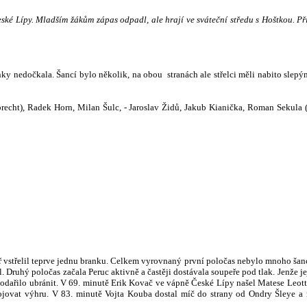
ské Lípy. Mladším žákům zápas odpadl, ale hrají ve sváteční středu s Hoštkou
. P
nky nedočkala. Šancí bylo několik, na obou stranách ale střelci měli nabito slepý
brecht), Radek Horn, Milan Šulc, - Jaroslav Židů, Jakub Kianička, Roman Sekula 
peř vstřelil teprve jednu branku. Celkem vyrovnaný první poločas nebylo mnoho šan
 Druhý poločas začala Peruc aktivně a častěji dostávala soupeře pod tlak. Jenže j
dařilo ubránit. V 69. minutě Erik Kovač ve vápně České Lípy našel Matese Leottu 
vybojovat výhru. V 83. minutě Vojta Kouba dostal míč do strany od Ondry Šleye a